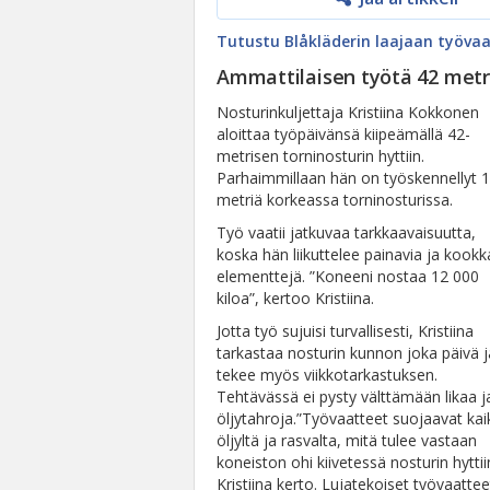
Tutustu Blåkläderin laajaan työva
Ammattilaisen työtä 42 metr
Nosturinkuljettaja Kristiina Kokkonen
aloittaa työpäivänsä kiipeämällä 42-
metrisen torninosturin hyttiin.
Parhaimmillaan hän on työskennellyt 
metriä korkeassa torninosturissa.
Työ vaatii jatkuvaa tarkkaavaisuutta,
koska hän liikuttelee painavia ja kookk
elementtejä. ”Koneeni nostaa 12 000
kiloa”, kertoo Kristiina.
Jotta työ sujuisi turvallisesti, Kristiina
tarkastaa nosturin kunnon joka päivä j
tekee myös viikkotarkastuksen.
Tehtävässä ei pysty välttämään likaa j
öljytahroja.”Työvaatteet suojaavat kai
öljyltä ja rasvalta, mitä tulee vastaan
koneiston ohi kiivetessä nosturin hyttii
Kristiina kerto. Lujatekoiset työvaattee