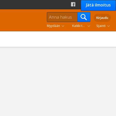
Jätä ilmoitus
Kirjaudu
Myydään
Kaikki tuoteryhmät
Sijainti