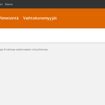
ari
Baana
Viimeisintä
Vaihtokonemyyjät
ja Kristiinaa vaativissakin olosuhteissa