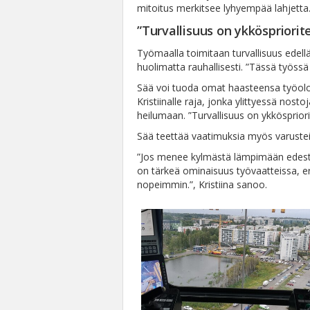
mitoitus merkitsee lyhyempää lahjetta
”Turvallisuus on ykköspriorite
Työmaalla toimitaan turvallisuus edellä
huolimatta rauhallisesti. ”Tässä työssä
Sää voi tuoda omat haasteensa työolo
Kristiinalle raja, jonka ylittyessä nosto
heilumaan. ”Turvallisuus on ykköspriorit
Sää teettää vaatimuksia myös varusteil
”Jos menee kylmästä lämpimään edestaka
on tärkeä ominaisuus työvaatteissa, er
nopeimmin.”, Kristiina sanoo.