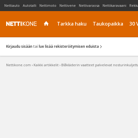
Nettiauto
Autotalli
Nettimoto
Nettivene
Nettivaraosa
Nettikaravaani
Rekk
Tarkka haku
Taukopaikka
30 
Kirjaudu sisään
tai
lue lisää rekisteröitymisen eduista
Nettikone.com
›
Kaikki artikkelit
›
Blåkläderin vaatteet palvelevat nosturinkuljetta