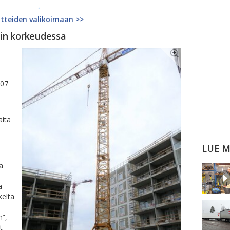
atteiden valikoimaan >>
in korkeudessa
107
aita
LUE M
a
a
kelta
n”,
t