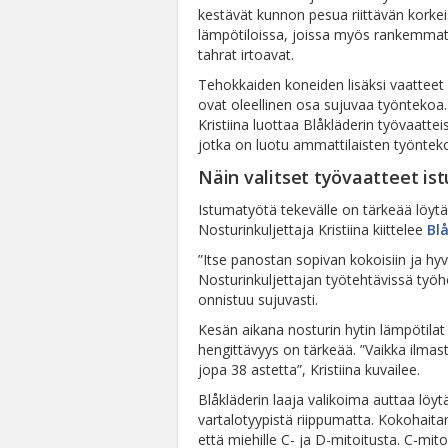
kestävät kunnon pesua riittävän korke
lämpötiloissa, joissa myös rankemma
tahrat irtoavat.
Tehokkaiden koneiden lisäksi vaatteet
ovat oleellinen osa sujuvaa työntekoa.
Kristiina luottaa Blåkläderin työvaatteis
jotka on luotu ammattilaisten työntek
Näin valitset työvaatteet i
Istumatyötä tekevälle on tärkeää löytää
Nosturinkuljettaja Kristiina kiittelee
Bl
”Itse panostan sopivan kokoisiin ja hyvi
Nosturinkuljettajan työtehtävissä työh
onnistuu sujuvasti.
Kesän aikana nosturin hytin lämpötilat
hengittävyys on tärkeää. ”Vaikka ilmasto
jopa 38 astetta”, Kristiina kuvailee.
Blåkläderin laaja valikoima auttaa löy
vartalotyypistä riippumatta. Kokohaitar
että miehille C- ja D-mitoitusta. C-mi