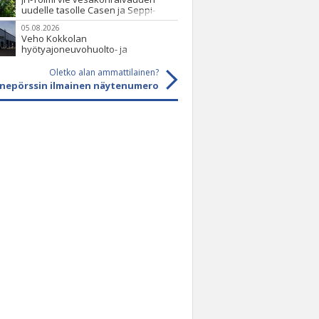
uudelle tasolle Casen ja Seppi-
murskaimen avulla
05.08.2026
Veho Kokkolan
hyötyajoneuvohuolto- ja
varaosatoiminnot Q2 Service Oy:lle
lokakuussa
Oletko alan ammattilainen?
onepörssin ilmainen näytenumero