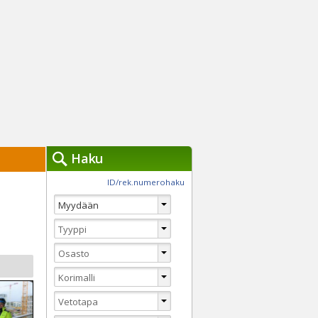
Haku
työkalut »
ID/rek.numerohaku
Käytät tällä hetkellä
jennä haut
Tarkkaa hakua
Vaihda Pikahakuun