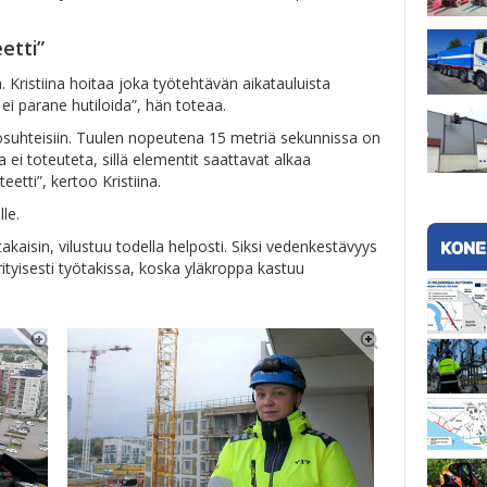
.
etti”
. Kristiina hoitaa joka työtehtävän aikatauluista
 ei parane hutiloida”, hän toteaa.
suhteisiin. Tuulen nopeutena 15 metriä sekunnissa on
ja ei toteuteta, sillä elementit saattavat alkaa
eetti”, kertoo Kristiina.
le.
isin, vilustuu todella helposti. Siksi vedenkestävyys
ityisesti työtakissa, koska yläkroppa kastuu