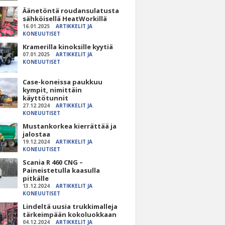
Äänetöntä roudansulatusta
sähköisellä HeatWorkillä
16.01.2025
ARTIKKELIT JA
KONEUUTISET
Kramerilla kinoksille kyytiä
07.01.2025
ARTIKKELIT JA
KONEUUTISET
Case-koneissa paukkuu
kympit, nimittäin
käyttötunnit
27.12.2024
ARTIKKELIT JA
KONEUUTISET
Mustankorkea kierrättää ja
jalostaa
19.12.2024
ARTIKKELIT JA
KONEUUTISET
Scania R 460 CNG –
Paineistetulla kaasulla
pitkälle
13.12.2024
ARTIKKELIT JA
KONEUUTISET
Lindeltä uusia trukkimalleja
tärkeimpään kokoluokkaan
04.12.2024
ARTIKKELIT JA