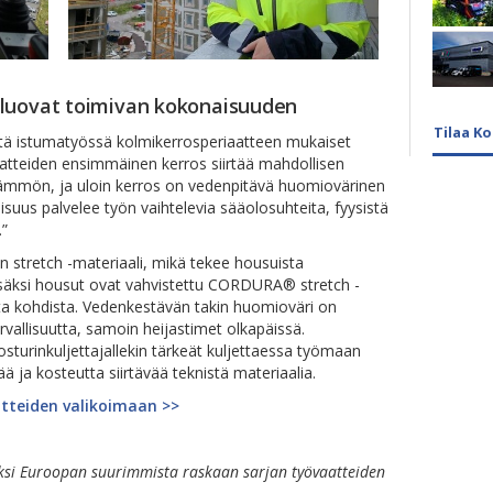
 luovat toimivan kokonaisuuden
Tilaa K
ä istumatyössä kolmikerrosperiaatteen mukaiset
aatteiden ensimmäinen kerros siirtää mahdollisen
 lämmön, ja uloin kerros on vedenpitävä huomiovärinen
aisuus palvelee työn vaihtelevia sääolosuhteita, fyysistä
.”
n stretch -materiaali, mikä tekee housuista
säksi housut ovat vahvistettu CORDURA® stretch -
ista kohdista. Vedenkestävän takin huomioväri on
turvallisuutta, samoin heijastimet olkapäissä.
sturinkuljettajallekin tärkeät kuljettaessa työmaan
vää ja kosteutta siirtävää teknistä materiaalia.
atteiden valikoimaan >>
ksi Euroopan suurimmista raskaan sarjan työvaatteiden