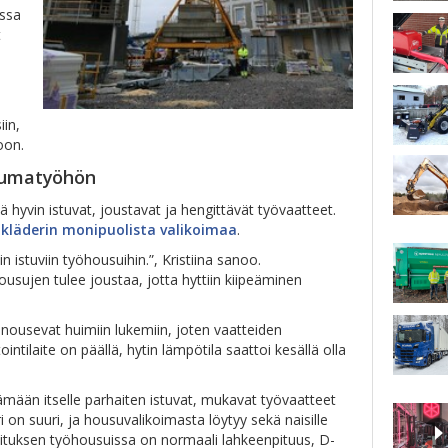
issa
t
iin,
oon.
stumatyöhön
 hyvin istuvat, joustavat ja hengittävät työvaatteet.
åkläderin monipuolista valikoimaa
.
n istuviin työhousuihin.”, Kristiina sanoo.
ousujen tulee joustaa, jotta hyttiin kiipeäminen
 nousevat huimiin lukemiin, joten vaatteiden
intilaite on päällä, hytin lämpötila saattoi kesällä olla
tämään itselle parhaiten istuvat, mukavat työvaatteet
i on suuri, ja housuvalikoimasta löytyy sekä naisille
toituksen työhousuissa on normaali lahkeenpituus, D-