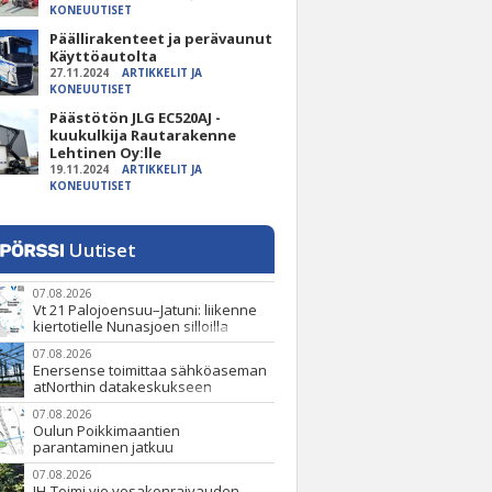
KONEUUTISET
Päällirakenteet ja perävaunut
Käyttöautolta
27.11.2024
ARTIKKELIT JA
KONEUUTISET
Päästötön JLG EC520AJ -
kuukulkija Rautarakenne
Lehtinen Oy:lle
19.11.2024
ARTIKKELIT JA
KONEUUTISET
Uutiset
07.08.2026
Vt 21 Palojoensuu–Jatuni: liikenne
kiertotielle Nunasjoen silloilla
07.08.2026
Enersense toimittaa sähköaseman
atNorthin datakeskukseen
07.08.2026
Oulun Poikkimaantien
parantaminen jatkuu
07.08.2026
JH-Toimi vie vesakonraivauden