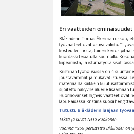
Eri vaatteiden ominaisuudet
Blåkläderin Tomas Åkerman uskoo, ett
työvaatteet ovat osuva valinta: ”Työv
kosteuden iholta, toinen kerros pitää
kuoritakki teipatuilla saumoilla. Kokon
kiipeämistä, ja istumatyötä sisätiloissa
Kristiinan työhousuissa on 4-suuntaine
joustavammat ja mukavat istuessa. Li
materiaalilla kaikkein kulutusalttiimm
sijoitettu näkyville alueille lisäämään 
Huomioväriset highvis-vaatteet ovat no
läpi. Paidassa Kristiina suosii hengittä
Tutustu Blåkläderin laajaan työva
Teksti ja kuvat Neea Ruokonen
Vuonna 1959 perustettu Blåkläder on y