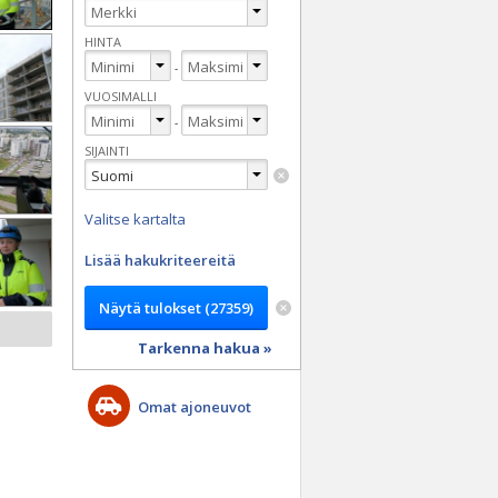
HINTA
-
VUOSIMALLI
-
SIJAINTI
Valitse kartalta
Lisää hakukriteereitä
Tarkenna hakua »
Omat ajoneuvot