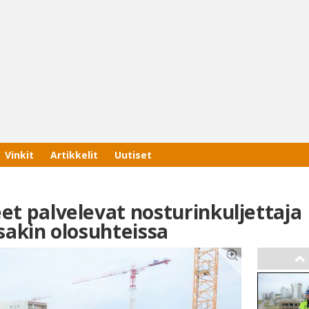
Vinkit
Artikkelit
Uutiset
Haku
Tyh
et palvelevat nosturinkuljettaja
ssakin olosuhteissa