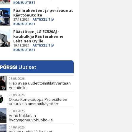
KONEUUTISET
Päällirakenteet ja perävaunut
Käyttöautolta
27.11.2024
ARTIKKELIT JA
KONEUUTISET
Päästötön JLG EC520AJ -
kuukulkija Rautarakenne
Lehtinen Oy:lle
19.11.2024
ARTIKKELIT JA
KONEUUTISET
Uutiset
05.08.2026
Hiab avaa uudet toimitilat Vantaan
Ansatielle
05.08.2026
Oikea Konekauppa Pro esittelee
uutuuksia ammattikäyttöön
05.08.2026
Veho Kokkolan
hyötyajoneuvohuolto- ja
varaosatoiminnot Q2 Service Oy:lle
04.08.2026
lokakuussa
Volvon uudet 13-litraiset