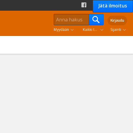
Jätä ilmoitus
Kirjaudu
Myydään
Kaikki tuoteryhmät
Sijainti