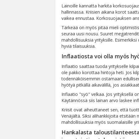
Lainoille kannatta harkita korkosuoja
hallinnassa. Kriisien aikana korot saatta
vaikea ennustaa. Korkosuojauksen ansio
Tärkeää on myös pitää mieli optimistise
seuraa uusi nousu. Suuret megatrendit
mahdollisuuksia yrityksille. Esimerkiksi d
hyviä tilaisuuksia.
Inflaatiosta voi olla myös hy
Inflaatio saattaa tuoda yritykselle kilp
ole pakko korottaa hintoja heti. Jos kil
todennäköisemmin ostamaan edullisemm
hyötyä pitkällä aikavälillä, jos asiakkaa
Inflaatio "syö" velkaa. Jos yrityksellä o
Käytännössä siis lainan arvo laskee inf
Kriisit ovat aiheuttaneet sen, että tuo
Venäjältä. Siksi alihankkijoita etsitää
mahdollisuuksia myös suomalaisille yrit
Hankalasta taloustilanteesta