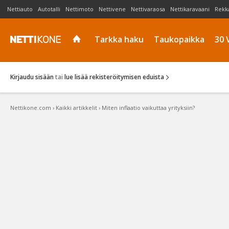
Nettiauto
Autotalli
Nettimoto
Nettivene
Nettivaraosa
Nettikaravaani
Rekk
Tarkka haku
Taukopaikka
30 
Kirjaudu sisään
tai
lue lisää rekisteröitymisen eduista
Nettikone.com
›
Kaikki artikkelit
›
Miten inflaatio vaikuttaa yrityksiin?