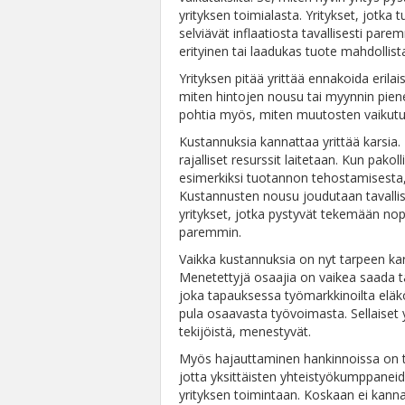
yrityksen toimialasta. Yritykset, jotka tu
selviävät inflaatiosta tavallisesti p
erityinen tai laadukas tuote mahdoll
Yrityksen pitää yrittää ennakoida erilais
miten hintojen nousu tai myynnin pien
pohtia myös, miten muutosten vaikutu
Kustannuksia kannattaa yrittää karsia
rajalliset resurssit laitetaan. Kun pak
esimerkiksi tuotannon tehostamisesta,
Kustannusten nousu joudutaan tavallise
yritykset, jotka pystyvät tekemään nop
paremmin.
Vaikka kustannuksia on nyt tarpeen kar
Menetettyjä osaajia on vaikea saada ta
joka tapauksessa työmarkkinoilta eläk
pula osaavasta työvoimasta. Sellaiset y
tekijöistä, menestyvät.
Myös hajauttaminen hankinnoissa on to
jotta yksittäisten yhteistyökumppaneiden
yrityksen toimintaan. Koskaan ei kann