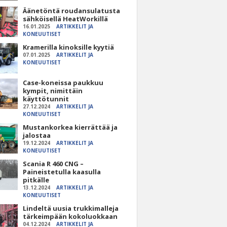
Äänetöntä roudansulatusta
sähköisellä HeatWorkillä
16.01.2025
ARTIKKELIT JA
KONEUUTISET
Kramerilla kinoksille kyytiä
07.01.2025
ARTIKKELIT JA
KONEUUTISET
Case-koneissa paukkuu
kympit, nimittäin
käyttötunnit
27.12.2024
ARTIKKELIT JA
KONEUUTISET
Mustankorkea kierrättää ja
jalostaa
19.12.2024
ARTIKKELIT JA
KONEUUTISET
Scania R 460 CNG –
Paineistetulla kaasulla
pitkälle
13.12.2024
ARTIKKELIT JA
KONEUUTISET
Lindeltä uusia trukkimalleja
tärkeimpään kokoluokkaan
04.12.2024
ARTIKKELIT JA