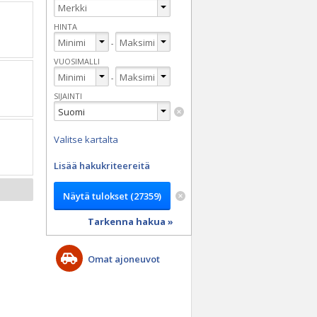
HINTA
-
VUOSIMALLI
-
SIJAINTI
Valitse kartalta
Lisää hakukriteereitä
Tarkenna hakua »
Omat ajoneuvot