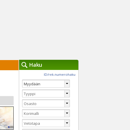
Haku
työkalut »
ID/rek.numerohaku
Käytät tällä hetkellä
jennä haut
Tarkkaa hakua
Vaihda Pikahakuun