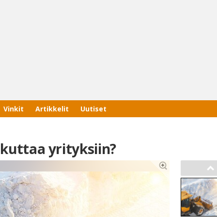
Vinkit
Artikkelit
Uutiset
Haku
Tyh
ikuttaa yrityksiin?