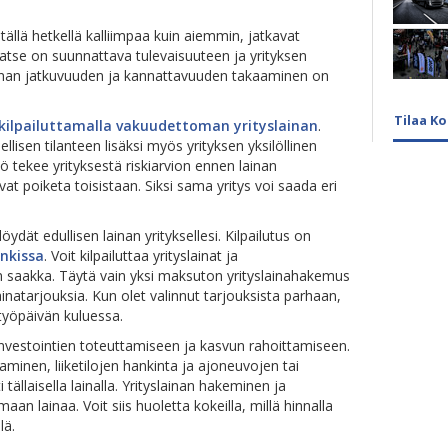
ällä hetkellä kalliimpaa kuin aiemmin, jatkavat
. Katse on suunnattava tulevaisuuteen ja yrityksen
innan jatkuvuuden ja kannattavuuden takaaminen on
Tilaa K
kilpailuttamalla vakuudettoman yrityslainan
.
llisen tilanteen lisäksi myös yrityksen yksilöllinen
iö tekee yrityksestä riskiarvion ennen lainan
at poiketa toisistaan. Siksi sama yritys voi saada eri
löydät edullisen lainan yrityksellesi. Kilpailutus on
nkissa
. Voit kilpailuttaa yrityslainat ja
 saakka. Täytä vain yksi maksuton yrityslainahakemus
ainatarjouksia. Kun olet valinnut tarjouksista parhaan,
työpäivän kuluessa.
investointien toteuttamiseen ja kasvun rahoittamiseen.
aminen, liiketilojen hankinta ja ajoneuvojen tai
ällaisella lainalla. Yrityslainan hakeminen ja
an lainaa. Voit siis huoletta kokeilla, millä hinnalla
lä.