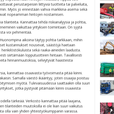
ottavat perustarpeisiin liittyviä tuotteita tai palveluita,
aremmin. Myös jo ennestään vahva markkina-asema sekä
istavat nopeamman hintojen nostamisen.
ia tilanteita. Kannattaa tehdä riskianalyysia ja pohtia,
eneminen vaikuttaa yrityksen toimintaan. On syytä
sta voi pehmentää.
. Huonompina aikoina täytyy pohtia tarkkaan, mihin
olliset kustannukset nousevat, säästöjä haetaan
 henkilöstökuluista sekä raaka-aineiden laadusta.
sti siirtämään lopputuotteen hintaan. Tavallisesti
eita hinnanmuutoksia, selviytyvät haasteista
sia, kannattaa osaavasta työvoimasta pitää kiinni.
kaisin. Samalla väestö ikääntyy, joten osaajia poistuu
öitymisen myötä. Tulevaisuudessa saattaakin olla suuri
ritykset, jotka pystyvät pitämään kiinni osaavista
della tärkeää. Verkosto kannattaa pitää laajana,
 tilanteiden muutoksilla ei ole liian suuri vaikutus
ata olla vain yhden yhteistyökumppanin varassa.