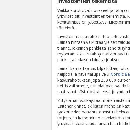
investointien tekemistä
Vaikka korot ovat nousseet ja raha on t
yritykset silti investointien tekemistä
kehittämistä on jatkettava. Liiketoim
tärkeintä.
Investoinnit saa rahoitettua järkevästi
Lainan hintaan vaikuttaa yleisen taloude
tilanne. Jokainen pankki tai rahoitusyht
myöntämistä. Eri tahojen arviot saattav
pankeilta erilaisen lainatarjouksen.
Lainat kannattaa siis kilpailuttaa, jotta 
helppoa lainavertailupalvelu
Nordic Ba
kasvurahoituksen jopa 250 000 euroon
nettisivuillamme, niin alat pian saada l
saat rahat käyttöösi yleensä jo yhden 
Yrityslainan voi käyttää monenlaisten 
Laitehankinnat, äkillisten menojen katt
työkoneiden hankinta onnistuu helposti t
tarjousten katsominen ei velvoita ottama
yrityksesi voisi saada lainaa tällä hetkel