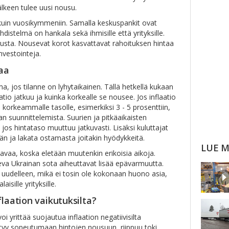
 jälkeen tulee uusi nousu.
 kuin vuosikymmeniin. Samalla keskuspankit ovat
stelmä on hankala sekä ihmisille että yrityksille.
lutusta. Nousevat korot kasvattavat rahoituksen hintaa
investointeja.
aa
lma, jos tilanne on lyhytaikainen. Tällä hetkellä kukaan
atio jatkuu ja kuinka korkealle se nousee. Jos inflaatio
korkeammalle tasolle, esimerkiksi 3 - 5 prosenttiin,
an suunnittelemista. Suurien ja pitkäaikaisten
jos hintataso muuttuu jatkuvasti. Lisäksi kuluttajat
n ja lakata ostamasta joitakin hyödykkeitä.
LUE M
aa, koska eletään muutenkin erikoisia aikoja.
eva Ukrainan sota aiheuttavat lisää epävarmuutta.
uudelleen, mikä ei tosin ole kokonaan huono asia,
isille yrityksille.
flaation vaikutuksilta?
oi yrittää suojautua inflaation negatiivisilta
ystyy sopeutumaan hintojen nousuun, riippuu toki