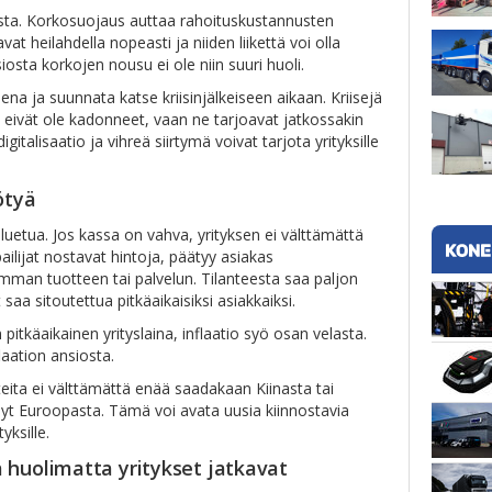
usta. Korkosuojaus auttaa rahoituskustannusten
vat heilahdella nopeasti ja niiden liikettä voi olla
sta korkojen nousu ei ole niin suuri huoli.
na ja suunnata katse kriisinjälkeiseen aikaan. Kriisejä
 eivät ole kadonneet, vaan ne tarjoavat jatkossakin
igitalisaatio ja vihreä siirtymä voivat tarjota yrityksille
ötyä
ailuetua. Jos kassa on vahva, yrityksen ei välttämättä
pailijat nostavat hintoja, päätyy asiakas
an tuotteen tai palvelun. Tilanteesta saa paljon
t saa sitoutettua pitkäaikaisiksi asiakkaiksi.
n pitkäaikainen yrityslaina, inflaatio syö osan velasta.
laation ansiosta.
tteita ei välttämättä enää saadakaan Kiinasta tai
n nyt Euroopasta. Tämä voi avata uusia kiinnostavia
yksille.
 huolimatta yritykset jatkavat