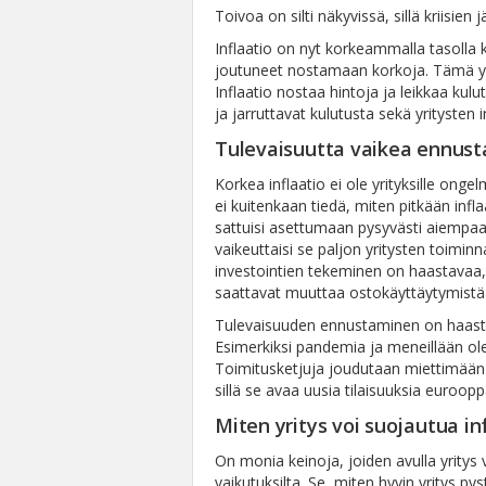
Toivoa on silti näkyvissä, sillä kriisien
Inflaatio on nyt korkeammalla tasolla
joutuneet nostamaan korkoja. Tämä yhdi
Inflaatio nostaa hintoja ja leikkaa ku
ja jarruttavat kulutusta sekä yritysten 
Tulevaisuutta vaikea ennust
Korkea inflaatio ei ole yrityksille onge
ei kuitenkaan tiedä, miten pitkään infla
sattuisi asettumaan pysyvästi aiempaa 
vaikeuttaisi se paljon yritysten toiminn
investointien tekeminen on haastavaa, 
saattavat muuttaa ostokäyttäytymistää
Tulevaisuuden ennustaminen on haastav
Esimerkiksi pandemia ja meneillään ol
Toimitusketjuja joudutaan miettimään 
sillä se avaa uusia tilaisuuksia eurooppala
Miten yritys voi suojautua in
On monia keinoja, joiden avulla yritys v
vaikutuksilta. Se, miten hyvin yritys p