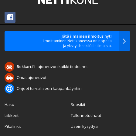
Jätä ilmainen ilmoitus nyt!
Ilmoittaminen Nettikoneessa on nopeaa
ja yksityishenkilöille ilmaista.
Rekkari.fi
- ajoneuvon kaikki tiedot heti
Omat ajoneuvot
Ohjeet turvalliseen kaupankäyntiin
Haku
Suosikit
Liikkeet
Tallennetut haut
Pikalinkit
Usein kysyttyä