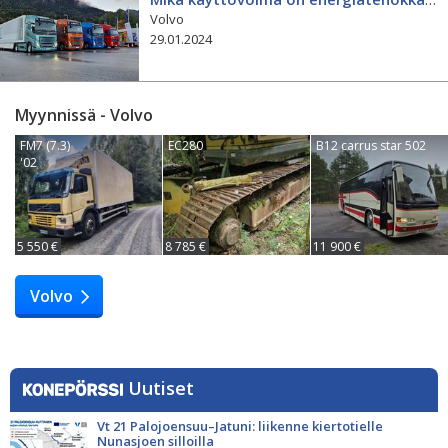
Volvo
29.01.2024
Myynnissä - Volvo
FM7 (7.3)
EC280
B12 carrus star 502
'02
5 550 €
8 785 €
11 900 €
Volvo
Uutiset
Vt 21 Palojoensuu–Jatuni: liikenne kiertotielle
Nunasjoen silloilla