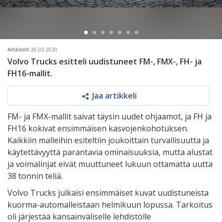
Artikkelit
26.03.2020
Volvo Trucks esitteli uudistuneet FM-, FMX-, FH- ja
FH16-mallit.
Jaa artikkeli
FM- ja FMX-mallit saivat täysin uudet ohjaamot, ja FH ja
FH16 kokivat ensimmäisen kasvojenkohotuksen.
Kaikkiin malleihin esiteltiin joukoittain turvallisuutta ja
käytettävyyttä parantavia ominaisuuksia, mutta alustat
ja voimalinjat eivät muuttuneet lukuun ottamatta uutta
38 tonnin teliä.
Volvo Trucks julkaisi ensimmäiset kuvat uudistuneista
kuorma-automalleistaan helmikuun lopussa. Tarkoitus
oli järjestää kansainväliselle lehdistölle