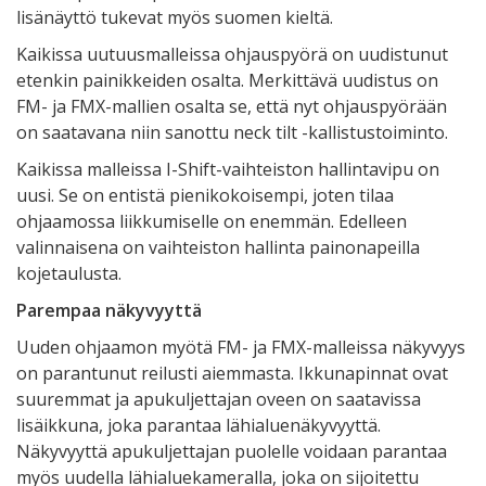
lisänäyttö tukevat myös suomen kieltä.
Kaikissa uutuusmalleissa ohjauspyörä on uudistunut
etenkin painikkeiden osalta. Merkittävä uudistus on
FM- ja FMX-mallien osalta se, että nyt ohjauspyörään
on saatavana niin sanottu neck tilt -kallistustoiminto.
Kaikissa malleissa I-Shift-vaihteiston hallintavipu on
uusi. Se on entistä pienikokoisempi, joten tilaa
ohjaamossa liikkumiselle on enemmän. Edelleen
valinnaisena on vaihteiston hallinta painonapeilla
kojetaulusta.
Parempaa näkyvyyttä
Uuden ohjaamon myötä FM- ja FMX-malleissa näkyvyys
on parantunut reilusti aiemmasta. Ikkunapinnat ovat
suuremmat ja apukuljettajan oveen on saatavissa
lisäikkuna, joka parantaa lähialuenäkyvyyttä.
Näkyvyyttä apukuljettajan puolelle voidaan parantaa
myös uudella lähialuekameralla, joka on sijoitettu