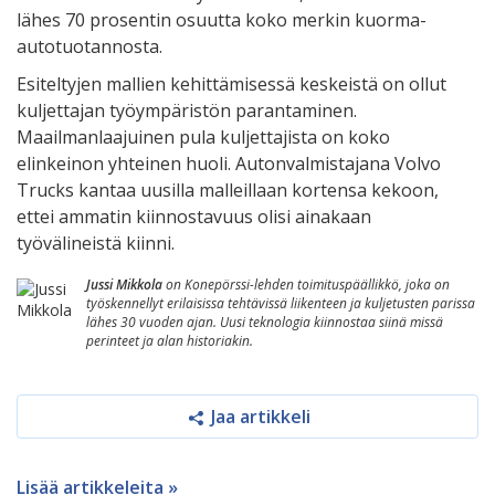
lähes 70 prosentin osuutta koko merkin kuorma-
autotuotannosta.
Esiteltyjen mallien kehittämisessä keskeistä on ollut
kuljettajan työympäristön parantaminen.
Maailmanlaajuinen pula kuljettajista on koko
elinkeinon yhteinen huoli. Autonvalmistajana Volvo
Trucks kantaa uusilla malleillaan kortensa kekoon,
ettei ammatin kiinnostavuus olisi ainakaan
työvälineistä kiinni.
Jussi Mikkola
on Konepörssi-lehden toimituspäällikkö, joka on
työskennellyt erilaisissa tehtävissä liikenteen ja kuljetusten parissa
lähes 30 vuoden ajan. Uusi teknologia kiinnostaa siinä missä
perinteet ja alan historiakin.
Jaa artikkeli
Lisää artikkeleita »