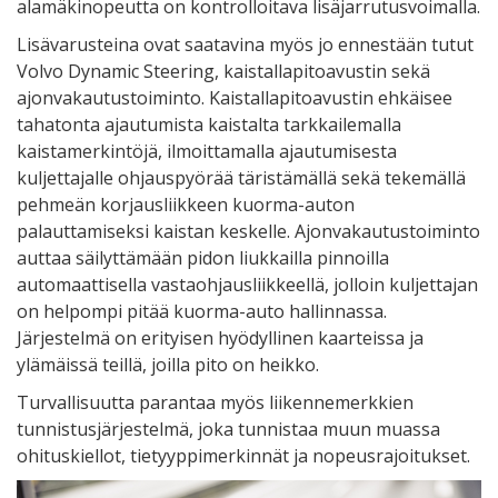
alamäkinopeutta on kontrolloitava lisäjarrutusvoimalla.
Lisävarusteina ovat saatavina myös jo ennestään tutut
Volvo Dynamic Steering, kaistallapitoavustin sekä
ajonvakautustoiminto. Kaistallapitoavustin ehkäisee
tahatonta ajautumista kaistalta tarkkailemalla
kaistamerkintöjä, ilmoittamalla ajautumisesta
kuljettajalle ohjauspyörää täristämällä sekä tekemällä
pehmeän korjausliikkeen kuorma-auton
palauttamiseksi kaistan keskelle. Ajonvakautustoiminto
auttaa säilyttämään pidon liukkailla pinnoilla
automaattisella vastaohjausliikkeellä, jolloin kuljettajan
on helpompi pitää kuorma-auto hallinnassa.
Järjestelmä on erityisen hyödyllinen kaarteissa ja
ylämäissä teillä, joilla pito on heikko.
Turvallisuutta parantaa myös liikennemerkkien
tunnistusjärjestelmä, joka tunnistaa muun muassa
ohituskiellot, tietyyppimerkinnät ja nopeusrajoitukset.