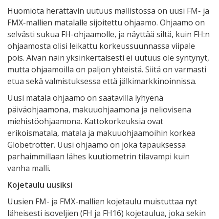
Huomiota herättävin uutuus mallistossa on uusi FM- ja
FMX-mallien matalalle sijoitettu ohjaamo. Ohjaamo on
selvästi sukua FH-ohjaamolle, ja näyttää siltä, kuin FH:n
ohjaamosta olisi leikattu korkeussuunnassa viipale
pois. Aivan näin yksinkertaisesti ei uutuus ole syntynyt,
mutta ohjaamoilla on paljon yhteistä. Siitä on varmasti
etua sekä valmistuksessa että jälkimarkkinoinnissa.
Uusi matala ohjaamo on saatavilla lyhyenä
päiväohjaamona, makuuohjaamona ja neliovisena
miehistöohjaamona. Kattokorkeuksia ovat
erikoismatala, matala ja makuuohjaamoihin korkea
Globetrotter. Uusi ohjaamo on joka tapauksessa
parhaimmillaan lähes kuutiometrin tilavampi kuin
vanha malli.
Kojetaulu uusiksi
Uusien FM- ja FMX-mallien kojetaulu muistuttaa nyt
läheisesti isoveljien (FH ja FH16) kojetaulua, joka sekin