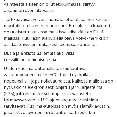
vaihteesta alkaen on ollut etukulmassa, siirtyy
ohjaamon oven alaosaan.
Tarkkaavaiset voivat huomata, että ohjaamon keulan
muotoilu on hivenen muuttunut. Etusäleikön kuviointi
on uudistettu kaikissa malleissa, eikä vähiten FH16-
mallissa. Tuulilasin alapuolella oleva Volvo-merkki on
asiakastoiveiden mukaisesti aiempaa suurempi.
Uusia ja entistä parempia aktiivisia
turvallisuusominaisuuksia
Uuden kuorma-automalliston mukautuva
vakionopeudensäädin (ACC) toimii nyt kaikilla
nopeuksilla – jopa nollavauhdissa. Kaikissa malleissa on
nyt vakiona elektronisesti ohjattu jarrujärjestelmä
(EBS), jota esimerkiksi hätäjarrulla varustettu
törmäysvaroitin ja ESC-ajonvakautusjärjestelmä
tarvitsevat. Kuorma-autoissa on myös alamäkiavustin,
joka aktivoi pyörien jarrut automaattisesti, kun