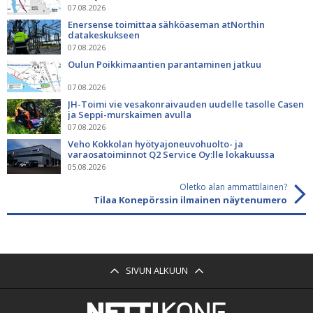
07.08.2026
Enersense toimittaa sähköaseman atNorthin
datakeskukseen
07.08.2026
Oulun Poikkimaantien parantaminen jatkuu
07.08.2026
JH-Toimi vie vesakonraivauden uudelle tasolle Casen
ja Seppi-murskaimen avulla
07.08.2026
Veho Kokkolan hyötyajoneuvohuolto- ja
varaosatoiminnot Q2 Service Oy:lle lokakuussa
05.08.2026
Oletko alan ammattilainen?
Tilaa Konepörssin ilmainen näytenumero
SIVUN ALKUUN