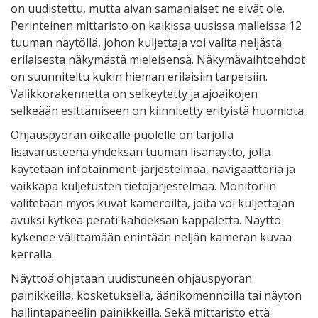
on uudistettu, mutta aivan samanlaiset ne eivät ole.
Perinteinen mittaristo on kaikissa uusissa malleissa 12
tuuman näytöllä, johon kuljettaja voi valita neljästä
erilaisesta näkymästä mieleisensä. Näkymävaihtoehdot
on suunniteltu kukin hieman erilaisiin tarpeisiin.
Valikkorakennetta on selkeytetty ja ajoaikojen
selkeään esittämiseen on kiinnitetty erityistä huomiota.
Ohjauspyörän oikealle puolelle on tarjolla
lisävarusteena yhdeksän tuuman lisänäyttö, jolla
käytetään infotainment-järjestelmää, navigaattoria ja
vaikkapa kuljetusten tietojärjestelmää. Monitoriin
välitetään myös kuvat kameroilta, joita voi kuljettajan
avuksi kytkeä peräti kahdeksan kappaletta. Näyttö
kykenee välittämään enintään neljän kameran kuvaa
kerralla.
Näyttöä ohjataan uudistuneen ohjauspyörän
painikkeilla, kosketuksella, äänikomennoilla tai näytön
hallintapaneelin painikkeilla. Sekä mittaristo että