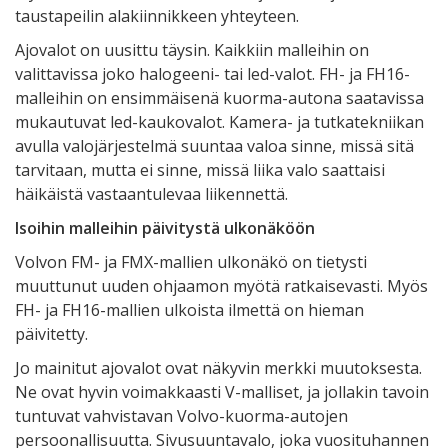
taustapeilin alakiinnikkeen yhteyteen.
Ajovalot on uusittu täysin. Kaikkiin malleihin on
valittavissa joko halogeeni- tai led-valot. FH- ja FH16-
malleihin on ensimmäisenä kuorma-autona saatavissa
mukautuvat led-kaukovalot. Kamera- ja tutkatekniikan
avulla valojärjestelmä suuntaa valoa sinne, missä sitä
tarvitaan, mutta ei sinne, missä liika valo saattaisi
häikäistä vastaantulevaa liikennettä.
Isoihin malleihin päivitystä ulkonäköön
Volvon FM- ja FMX-mallien ulkonäkö on tietysti
muuttunut uuden ohjaamon myötä ratkaisevasti. Myös
FH- ja FH16-mallien ulkoista ilmettä on hieman
päivitetty.
Jo mainitut ajovalot ovat näkyvin merkki muutoksesta.
Ne ovat hyvin voimakkaasti V-malliset, ja jollakin tavoin
tuntuvat vahvistavan Volvo-kuorma-autojen
persoonallisuutta. Sivusuuntavalo, joka vuosituhannen