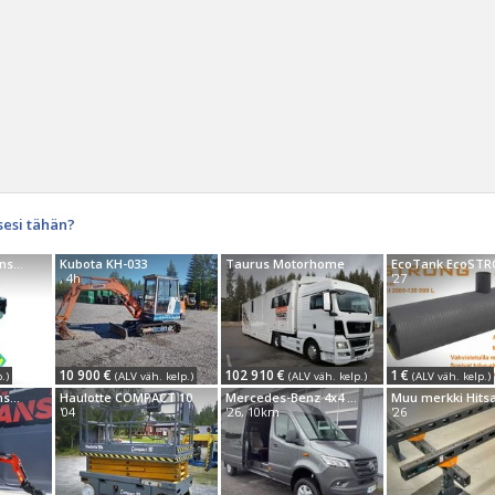
sesi tähän?
Haku
Muu merkki Greenstar GBD-601
Kubota KH-033
Taurus Motorhome
EcoTank EcoST
, 4h
'27
Tyh
10 900 €
102 910 €
1 €
.)
(ALV väh. kelp.)
(ALV väh. kelp.)
(ALV väh. kelp.)
Muu merkki Moonsun MN12
Haulotte COMPACT 10
Mercedes-Benz 4x4 Matkailuauto
'04
'26, 10km
'26