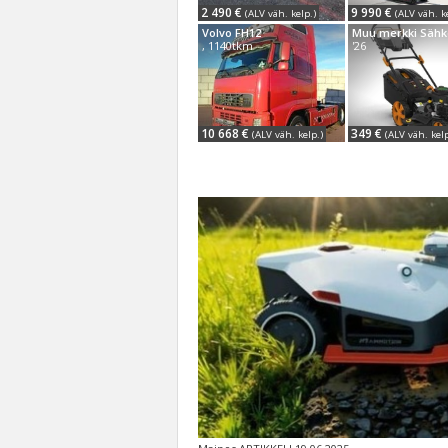
2 490 €
9 990 €
(ALV väh. kelp.)
(ALV väh. k
Volvo FH12
, 1140tkm
'26
10 668 €
349 €
(ALV väh. kelp.)
(ALV väh. kelp