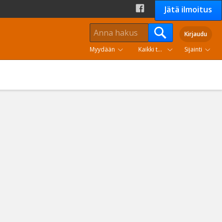
Jätä ilmoitus
Kirjaudu
Myydään
Kaikki tuoteryhmät
Sijainti