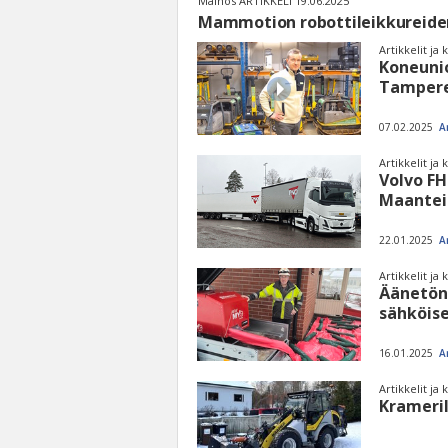
Mainos ARTIKKELI 19.06.2025
Mammotion robottileikkureiden
Artikkelit ja
Koneuni
Tampere
07.02.2025
A
Artikkelit ja
Volvo FH
Maantei
22.01.2025
A
Artikkelit ja
Äänetön
sähköise
16.01.2025
A
Artikkelit ja
Krameril