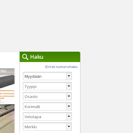
Haku
työkalut »
ID/rek.numerohaku
RONG
Käytät tällä hetkellä
jennä haut
Tarkkaa hakua
Vaihda Pikahakuun
Muu merkki Hitsauspalkisto