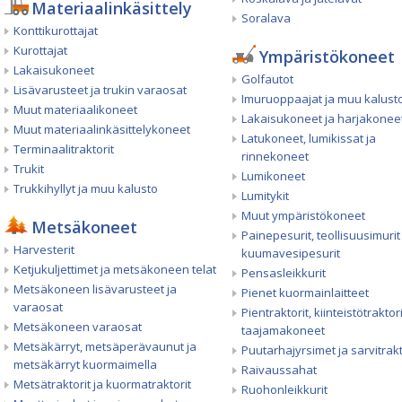
Materiaalinkäsittely
Soralava
Konttikurottajat
Kurottajat
Ympäristökoneet
Lakaisukoneet
Golfautot
Lisävarusteet ja trukin varaosat
Imuruoppaajat ja muu kalust
Muut materiaalikoneet
Lakaisukoneet ja harjakonee
Muut materiaalinkäsittelykoneet
Latukoneet, lumikissat ja
Terminaalitraktorit
rinnekoneet
Trukit
Lumikoneet
Trukkihyllyt ja muu kalusto
Lumitykit
Muut ympäristökoneet
Metsäkoneet
Painepesurit, teollisuusimurit
Harvesterit
kuumavesipesurit
Ketjukuljettimet ja metsäkoneen telat
Pensasleikkurit
Metsäkoneen lisävarusteet ja
Pienet kuormainlaitteet
varaosat
Pientraktorit, kiinteistötraktori
Metsäkoneen varaosat
taajamakoneet
Metsäkärryt, metsäperävaunut ja
Puutarhajyrsimet ja sarvitrakt
metsäkärryt kuormaimella
Raivaussahat
Metsätraktorit ja kuormatraktorit
Ruohonleikkurit