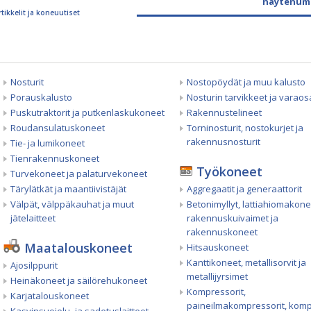
näytenum
rtikkelit ja koneuutiset
Nosturit
Nostopöydät ja muu kalusto
Porauskalusto
Nosturin tarvikkeet ja varaos
Puskutraktorit ja putkenlaskukoneet
Rakennustelineet
Roudansulatuskoneet
Torninosturit, nostokurjet ja
rakennusnosturit
Tie- ja lumikoneet
Tienrakennuskoneet
Työkoneet
Turvekoneet ja palaturvekoneet
Tärylätkät ja maantiivistäjät
Aggregaatit ja generaattorit
Välpät, välppäkauhat ja muut
Betonimyllyt, lattiahiomakone
jätelaitteet
rakennuskuivaimet ja
rakennuskoneet
Maatalouskoneet
Hitsauskoneet
Kanttikoneet, metallisorvit ja
Ajosilppurit
metallijyrsimet
Heinäkoneet ja säilörehukoneet
Kompressorit,
Karjatalouskoneet
paineilmakompressorit, komp