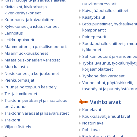
Kasvinsuojelu- ja sadetuslaitteet
ruuvikompressorit
Kivitalikot, kivikarhut ja
Kuivajääpuhallus laitteet
kivenkeräyskoneet
Käsityökalut
Kuormaus- ja kaivuulaitteet
Letkupuristimiet, hydrauliventti
Kylvökoneet ja istutuskoneet
komponentit
Lannoitus
Painepesurit
Leikkuupuimurit
Soodapuhalluslaitteet ja muu
Maamoottorit ja paikallismoottorit
työkoneet
Maanmuokkauskoneet
Sähkömoottorit ja vaihdemoot
Maatalouskoneiden varaosat
Työkaluvaunut, työkaluhyllyt 
Muu-kalusto
korjaamolaitteet
Nostokoneet ja korjuukoneet
Työkoneiden varaosat
Pienkuormaajat
Vannesahat, pöytäsirkkelit,
Puun ja polttopuun käsittely
tasohöylät ja puuntyöstökon
Tie- ja lumikoneet
Traktorin peräkärryt ja maatalous
Vaihtolavat
perävaunut
Konelavat
Traktorin varaosat ja lisävarusteet
Koukkulavat ja muut lavat
Traktorit
Nosturilava
Viljan käsittely
Rahtilava
Roskalava ja jätelavat