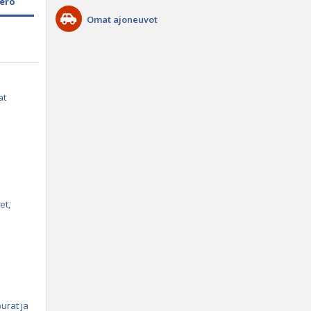
ero
Omat ajoneuvot
at
et,
urat ja