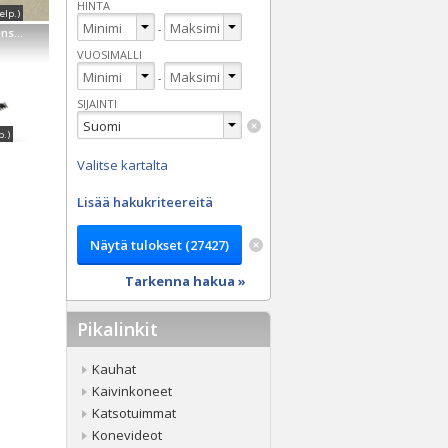
HINTA
elp.)
-
Muu merkki Greenstar 1001AV
VUOSIMALLI
-
SIJAINTI
p.)
Valitse kartalta
Lisää hakukriteereitä
Tarkenna hakua »
Pikalinkit
Kauhat
Kaivinkoneet
Katsotuimmat
Konevideot