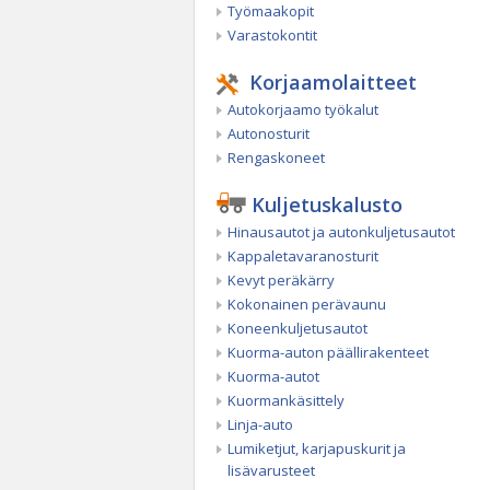
Työmaakopit
Varastokontit
Korjaamolaitteet
Autokorjaamo työkalut
Autonosturit
Rengaskoneet
Kuljetuskalusto
Hinausautot ja autonkuljetusautot
Kappaletavaranosturit
Kevyt peräkärry
Kokonainen perävaunu
Koneenkuljetusautot
Kuorma-auton päällirakenteet
Kuorma-autot
Kuormankäsittely
Linja-auto
Lumiketjut, karjapuskurit ja
lisävarusteet