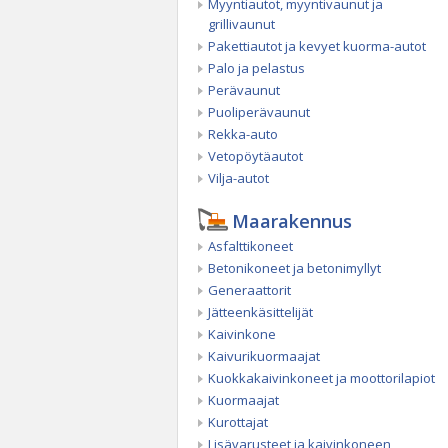
Myyntiautot, myyntivaunut ja
grillivaunut
Pakettiautot ja kevyet kuorma-autot
Palo ja pelastus
Perävaunut
Puoliperävaunut
Rekka-auto
Vetopöytäautot
Vilja-autot
Maarakennus
Asfalttikoneet
Betonikoneet ja betonimyllyt
Generaattorit
Jätteenkäsittelijät
Kaivinkone
Kaivurikuormaajat
Kuokkakaivinkoneet ja moottorilapiot
Kuormaajat
Kurottajat
Lisävarusteet ja kaivinkoneen