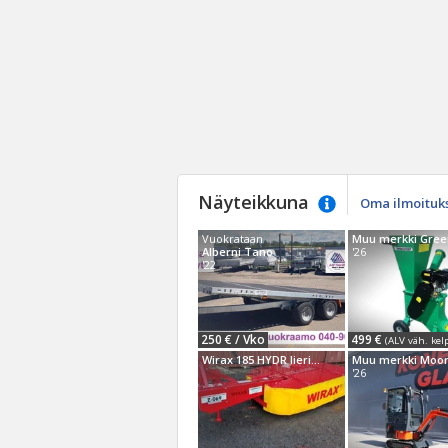
Näyteikkuna
Oma ilmoituk
Vuokrataan
Alberni Tano
'26
'22
250 € / Vko
499 €
(ALV väh. kelp
Wirax 185 HYDR lieriöniittokone
'26