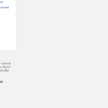
rit
koneet
saavat
a. Myös
00 000
38