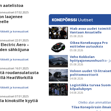
 aatelistoa
 koneuutiset 07.02.2025
on laajenee
Uutiset
elle
Hiab avaa uudet toimitil
rtikkelit ja koneuutiset
Vantaan Ansatielle
05.08.2026
 koneuutiset 22.01.2025
Oikea Konekauppa Pro
 Electric Aero –
esittelee uutuuksia
den sähköjuna
ammattikäyttöön
05.08.2026
Veho Kokkolan
rtikkelit ja koneuutiset
hyötyajoneuvohuolto- j
varaosatoiminnot Q2 Se
05.08.2026
Oy:lle lokakuussa
 koneuutiset 16.01.2025
Volvon uudet 13-litraise
tä roudansulatusta
polttomoottorit
llä HeatWorkillä
04.08.2026
Logistiikka turvaa Suo
rtikkelit ja koneuutiset
kilpailukyvyn
04.08.2026
 koneuutiset 07.01.2025
la kinoksille kyytiä
Oletko alan ammattilai
Tilaa Konepörssin ilma