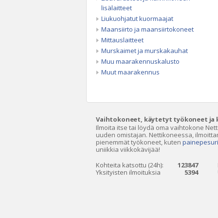
lisälaitteet
Liukuohjatut kuormaajat
Maansiirto ja maansiirtokoneet
Mittauslaitteet
Murskaimet ja murskakauhat
Muu maarakennuskalusto
Muut maarakennus
Vaihtokoneet, käytetyt työkoneet ja 
Ilmoita itse tai löydä oma vaihtokone Net
uuden omistajan. Nettikoneessa, ilmoitta
pienemmät työkoneet, kuten
painepesuri
uniikkia viikkokävijää!
Kohteita katsottu (24h):
123847
Yksityisten ilmoituksia
5394