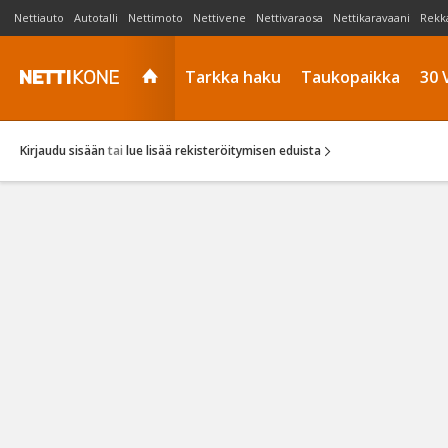
Nettiauto
Autotalli
Nettimoto
Nettivene
Nettivaraosa
Nettikaravaani
Rekk
Tarkka haku
Taukopaikka
30 
Kirjaudu sisään
tai
lue lisää rekisteröitymisen eduista