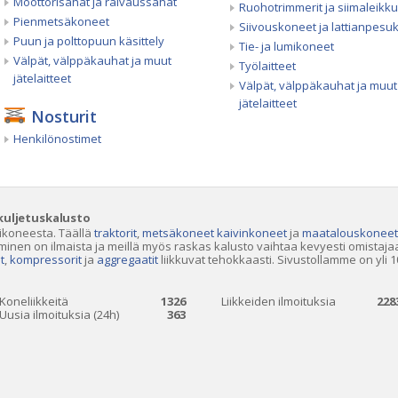
Moottorisahat ja raivaussahat
Ruohotrimmerit ja siimaleikku
Pienmetsäkoneet
Siivouskoneet ja lattianpesu
Puun ja polttopuun käsittely
Tie- ja lumikoneet
Välpät, välppäkauhat ja muut
Työlaitteet
jätelaitteet
Välpät, välppäkauhat ja muut
jätelaitteet
Nosturit
Henkilönostimet
kuljetuskalusto
tikoneesta. Täällä
traktorit
,
metsäkoneet
kaivinkoneet
ja
maatalouskoneet
minen on ilmaista ja meillä myös raskas kalusto vaihtaa kevyesti omistaja
t
,
kompressorit
ja
aggregaatit
liikkuvat tehokkaasti. Sivustollamme on yli 1
Koneliikkeitä
1326
Liikkeiden ilmoituksia
228
Uusia ilmoituksia (24h)
363