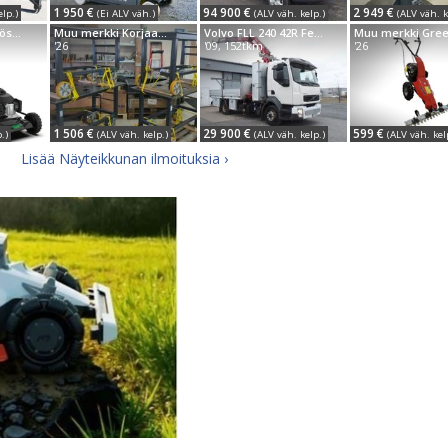
1 950 €
94 900 €
2 949 €
elp.)
(Ei ALV väh.)
(ALV väh. kelp.)
(ALV väh. k
Muu merkki Sähköstartilla Greenstar S531VHY-WGreenst...
Muu merkki Korjaamopöytä
Volvo FLL 240 42R Ferrari 710 Radiolla
'26
'09, 152tkm
'26
1 506 €
29 900 €
599 €
.)
(ALV väh. kelp.)
(ALV väh. kelp.)
(ALV väh. kel
Lisää Näyteikkunan ilmoituksia ›