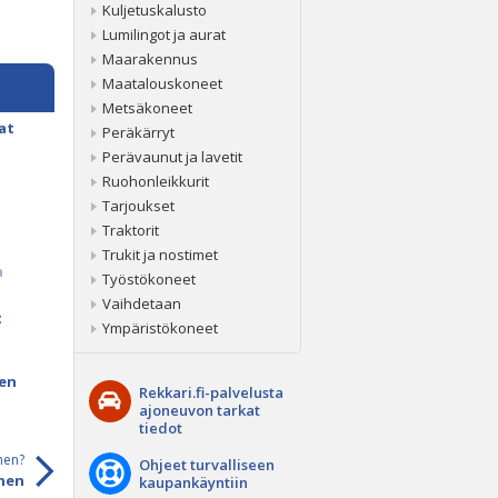
Kuljetuskalusto
Lumilingot ja aurat
Maarakennus
Maatalouskoneet
Metsäkoneet
at
Peräkärryt
Perävaunut ja lavetit
Ruohonleikkurit
Tarjoukset
Traktorit
Trukit ja nostimet
a
Työstökoneet
rvice
Vaihdetaan
t
Ympäristökoneet
men
Rekkari.fi-palvelusta
ajoneuvon tarkat
tiedot
nen?
Ohjeet turvalliseen
inen
kaupankäyntiin