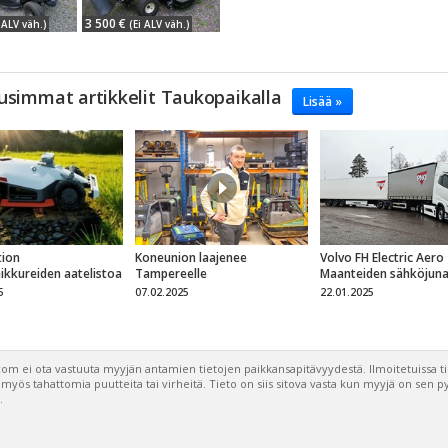
3 500 €
 ALV väh.)
(Ei ALV väh.)
usimmat artikkelit Taukopaikalla
Lisää »
ion
Koneunion laajenee
Volvo FH Electric Aero
eikkureiden aatelistoa
Tampereelle
Maanteiden sähköjun
5
07.02.2025
22.01.2025
om ei ota vastuuta myyjän antamien tietojen paikkansapitävyydestä. Ilmoitetuissa t
a myös tahattomia puutteita tai virheitä. Tieto on siis sitova vasta kun myyjä on sen 
.