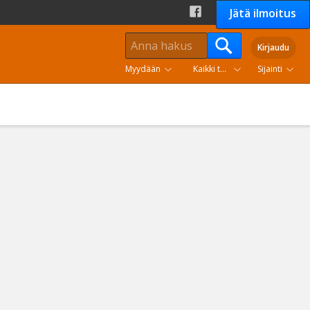
Jätä ilmoitus
Kirjaudu
Myydään
Kaikki tuoteryhmät
Sijainti