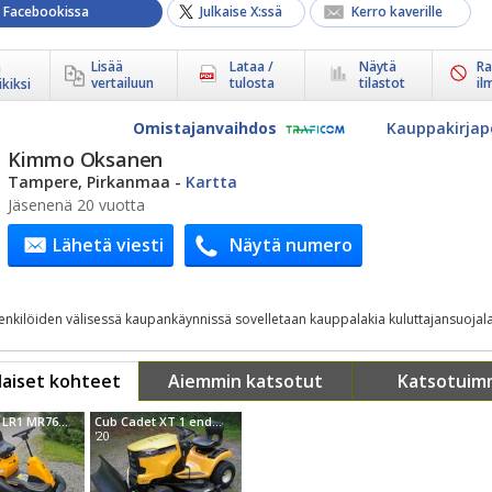
a Facebookissa
Julkaise X:ssä
Kerro kaverille
Lisää
Lataa /
Näytä
Ra
ä
vertailuun
tulosta
tilastot
il
kiksi
Omistajanvaihdos
Kauppakirjap
Kimmo Oksanen
Tampere, Pirkanmaa
-
Kartta
Jäsenenä 20 vuotta
Lähetä viesti
Näytä numero
henkilöiden välisessä kaupankäynnissä sovelletaan kauppalakia kuluttajansuojala
aiset kohteet
Aiemmin katsotut
Katsotuim
Cub Cadet LR1 MR76 Keräävä malli
Cub Cadet XT 1 enduro series
'20