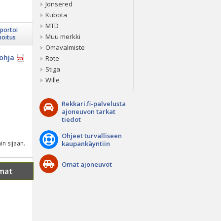
Jonsered
Kubota
MTD
portoi
Muu merkki
moitus
Omavalmiste
ohja
Rote
Stiga
Wille
Rekkari.fi-palvelusta
ajoneuvon tarkat
tiedot
Ohjeet turvalliseen
in sijaan.
kaupankäyntiin
Omat ajoneuvot
mat