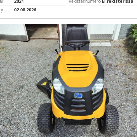
lli
2021
Rekisterinumero
Ei rekisterissä
ty
02.08.2026