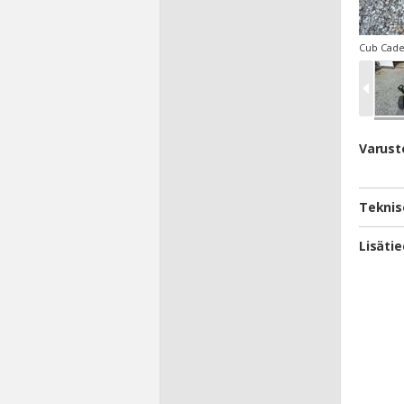
Cub Cadet
Varust
Teknis
Lisäti