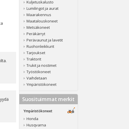
Kuljetuskalusto
Lumilingot ja aurat
Maarakennus
Maatalouskoneet
ta
Metsäkoneet
Peräkärryt
Perävaunut ja lavetit
Ruohonleikkurit
Tarjoukset
Traktorit
lta.
Trukit ja nostimet
Työstökoneet
Vaihdetaan
Ympäristökoneet
Suosituimmat merkit
Pyydä
Ympäristökoneet
Honda
Husqvarna