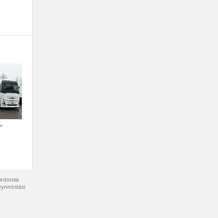
 –
a
iedoissa
pyynnöstäsi