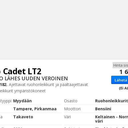
 Cadet
LT2
1 
Haku
O LÄHES UUDEN VEROINEN
Lähetä 
Tyh
182.
Ajettavat ruohonleikkurit ja päältäajettavat
(Ei A
eikkurit ympäristökoneet
styyppi
Myydään
Osasto
Ruohonleikkurit
Tampere, Pirkanmaa
Moottori
Bensiini
pa
Takaveto
Väri
Keltainen - Nor
väri