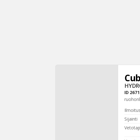
Cub
HYDR
ID
2671
ruohonl
Ilmoitu
Sijainti
Vetota