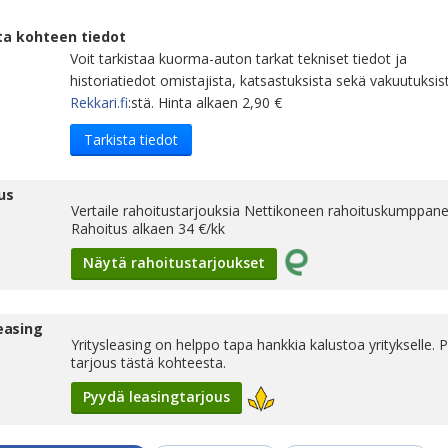
ta kohteen tiedot
Voit tarkistaa kuorma-auton tarkat tekniset tiedot ja
historiatiedot omistajista, katsastuksista sekä vakuutuksis
Rekkari.fi
:stä. Hinta alkaen 2,90 €
Tarkista tiedot
us
Vertaile rahoitustarjouksia Nettikoneen rahoituskumppanei
Rahoitus alkaen
34
€/kk
Näytä rahoitustarjoukset
leasing
Yritysleasing on helppo tapa hankkia kalustoa yritykselle. 
tarjous tästä kohteesta.
Pyydä leasingtarjous