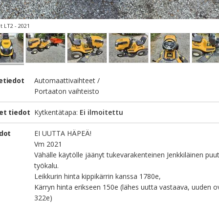
 LT2 - 2021
etiedot
Automaattivaihteet /
Portaaton vaihteisto
et tiedot
Kytkentätapa:
Ei ilmoitettu
edot
EI UUTTA HÄPEÄ!
Vm 2021
Vähälle käytölle jäänyt tukevarakenteinen Jenkkiläinen puu
työkalu.
Leikkurin hinta kippikärrin kanssa 1780e,
Kärryn hinta erikseen 150e (lähes uutta vastaava, uuden o
322e)