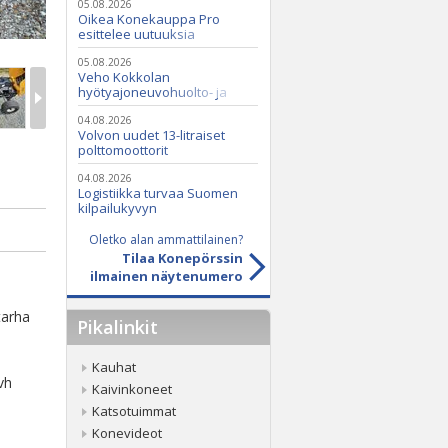
05.08.2026
Oikea Konekauppa Pro
esittelee uutuuksia
ammattikäyttöön
05.08.2026
Veho Kokkolan
hyötyajoneuvohuolto- ja
varaosatoiminnot Q2 Service
Oy:lle lokakuussa
04.08.2026
Volvon uudet 13-litraiset
polttomoottorit
04.08.2026
Logistiikka turvaa Suomen
kilpailukyvyn
Oletko alan ammattilainen?
Tilaa Konepörssin
ilmainen näytenumero
tarha
Pikalinkit
Kauhat
vh
Kaivinkoneet
Katsotuimmat
Konevideot