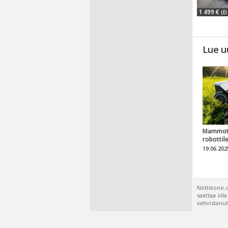
1 499 €
(Ei
Lue u
Mammot
robottil
19.06.202
Nettikone.c
saattaa oll
vahvistanut