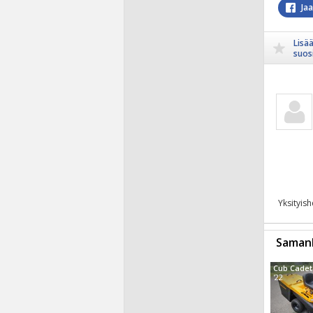
Ja
Lisä
suosi
Yksityis
Samanl
'22