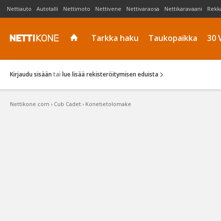
Nettiauto
Autotalli
Nettimoto
Nettivene
Nettivaraosa
Nettikaravaani
Rekk
Tarkka haku
Taukopaikka
30 
Kirjaudu sisään
tai
lue lisää rekisteröitymisen eduista
Nettikone.com
›
Cub Cadet
›
Konetietolomake