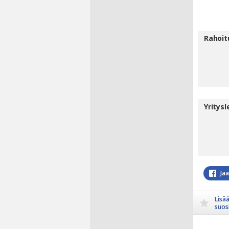
Rahoit
Yritys
Ja
Lisä
suosi