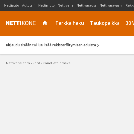
Nettiauto
Autotalli
Nettimoto
Nettivene
Nettivaraosa
Nettikaravaani
Rekk
Tarkka haku
Taukopaikka
30 
Kirjaudu sisään
tai
lue lisää rekisteröitymisen eduista
Nettikone.com
›
Ford
›
Konetietolomake