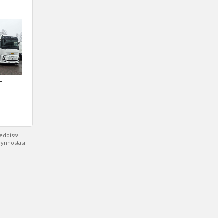
 –
a
iedoissa
pyynnöstäsi