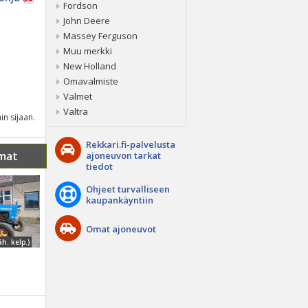
Fordson
John Deere
Massey Ferguson
Muu merkki
New Holland
Omavalmiste
Valmet
Valtra
in sijaan.
Rekkari.fi-palvelusta
mat
ajoneuvon tarkat
tiedot
Ohjeet turvalliseen
kaupankäyntiin
Omat ajoneuvot
äh. kelp.)