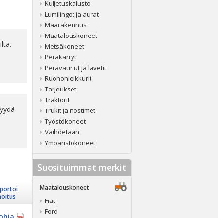
Kuljetuskalusto
Lumilingot ja aurat
Maarakennus
Maatalouskoneet
lta.
Metsäkoneet
Peräkärryt
Perävaunut ja lavetit
Ruohonleikkurit
Tarjoukset
Traktorit
Pyydä
Trukit ja nostimet
Työstökoneet
Vaihdetaan
Ympäristökoneet
Suosituimmat merkit
Maatalouskoneet
portoi
moitus
Fiat
Ford
ohja