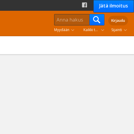
Jätä ilmoitus
Kirjaudu
Myydään
Kaikki tuoteryhmät
Sijainti