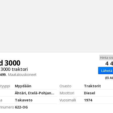
d
3000
4 
Haku
3000 traktori
Lähetä 
Tyh
499.
Maatalouskoneet
(Ei A
styyppi
Myydään
Osasto
Traktorit
Ähtäri, Etelä-Pohjanmaa
Moottori
Diesel
pa
Takaveto
Vuosimalli
1974
rinumero
622-OG