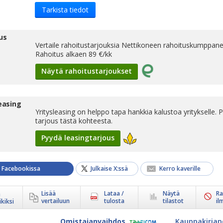
Tarkista tiedot
us
Vertaile rahoitustarjouksia Nettikoneen rahoituskumppanei
Rahoitus alkaen
89
€/kk
Näytä rahoitustarjoukset
leasing
Yritysleasing on helppo tapa hankkia kalustoa yritykselle. 
tarjous tästä kohteesta.
Pyydä leasingtarjous
a Facebookissa
Julkaise X:ssä
Kerro kaverille
Lisää
Lataa /
Näytä
Ra
ä
vertailuun
tulosta
tilastot
il
kiksi
Omistajanvaihdos
Kauppakirjap