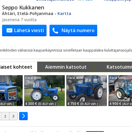
Seppo Kukkanen
Ähtäri, Etelä-Pohjanmaa
-
Kartta
Jäsenenä 7 vuotta
Lähetä viesti
Näytä numero
henkilöiden välisessä kaupankäynnissä sovelletaan kauppalakia kuluttajansuojala
aiset kohteet
Aiemmin katsotut
Katsotuim
Ford 3000
Ford 4000
Ford 5000
'75
'73
'75
4 300 €
4 750 €
4 900 €
 ALV väh.)
(Ei ALV väh.)
(Ei ALV väh.)
(ALV v
2
3