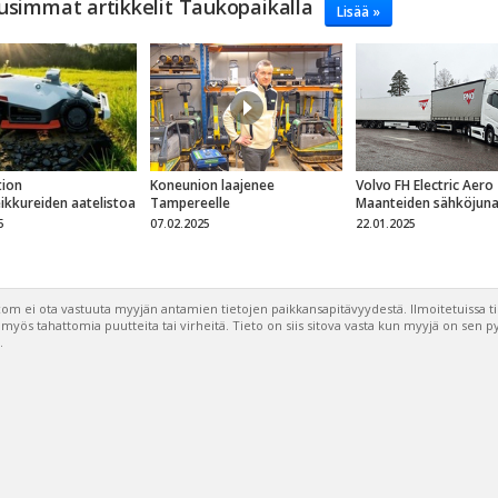
usimmat artikkelit Taukopaikalla
Lisää »
ion
Koneunion laajenee
Volvo FH Electric Aero
eikkureiden aatelistoa
Tampereelle
Maanteiden sähköjun
5
07.02.2025
22.01.2025
om ei ota vastuuta myyjän antamien tietojen paikkansapitävyydestä. Ilmoitetuissa t
a myös tahattomia puutteita tai virheitä. Tieto on siis sitova vasta kun myyjä on sen 
.