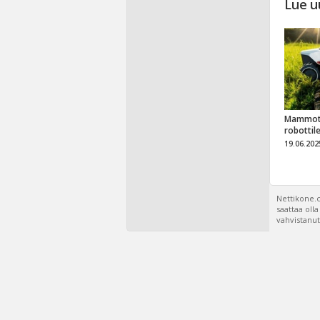
Lue u
Mammot
robottil
19.06.202
Nettikone.c
saattaa oll
vahvistanut