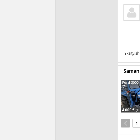
Yksityis
Samanl
Ford 3000
'74
4 000 €
(Ei
1