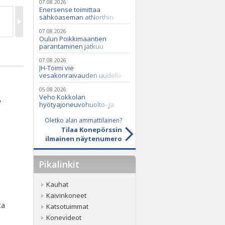
07.08.2026
Enersense toimittaa
sähköaseman atNorthin
datakeskukseen
07.08.2026
Oulun Poikkimaantien
parantaminen jatkuu
07.08.2026
JH-Toimi vie
vesakonraivauden uudelle
tasolle Casen ja Seppi-
murskaimen avulla
05.08.2026
Veho Kokkolan
,
hyötyajoneuvohuolto- ja
varaosatoiminnot Q2 Service
Oy:lle lokakuussa
Oletko alan ammattilainen?
Tilaa Konepörssin
ilmainen näytenumero
Pikalinkit
Kauhat
Kaivinkoneet
ta
Katsotuimmat
Konevideot