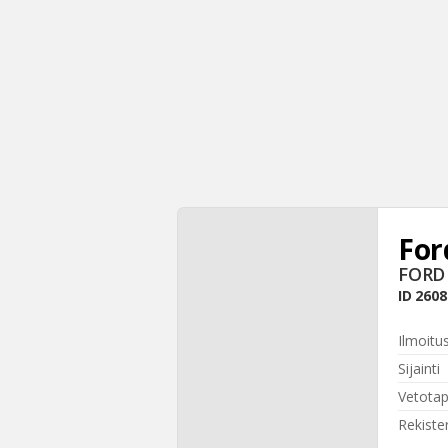
For
FORD 
ID
2608
Ilmoitu
Sijainti
Vetota
Rekiste