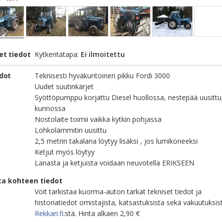
et tiedot
Kytkentätapa:
Ei ilmoitettu
edot
Teknisesti hyväkuntoinen pikku Fordi 3000
Uudet suutinkärjet
Syöttöpumppu korjattu Diesel huollossa, nestepää uusittu
kunnossa
Nostolaite toimii vaikka kytkin pohjassa
Lohkolämmitin uusittu
2,5 metrin takalana löytyy lisäksi , jos lumikoneeksi
Ketjut myös löytyy
Lanasta ja ketjuista voidaan neuvotella ERIKSEEN
ta kohteen tiedot
Voit tarkistaa kuorma-auton tarkat tekniset tiedot ja
historiatiedot omistajista, katsastuksista sekä vakuutuksis
Rekkari.fi
:stä. Hinta alkaen 2,90 €