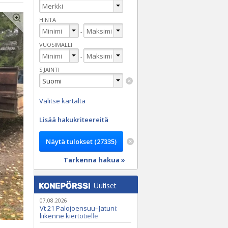
HINTA
-
VUOSIMALLI
-
SIJAINTI
Valitse kartalta
Lisää hakukriteereitä
Tarkenna hakua »
Uutiset
07.08.2026
Vt 21 Palojoensuu–Jatuni:
liikenne kiertotielle
Nunasjoen silloilla