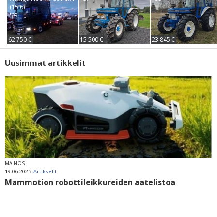
(15.6)
'03
62 750 €
15 500 €
23 845 €
Uusimmat artikkelit
MAINOS
19.06.2025
Artikkelit
Mammotion robottileikkureiden aatelistoa