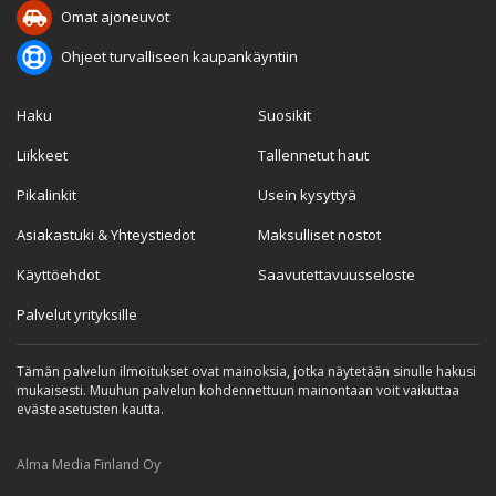
Omat ajoneuvot
Ohjeet turvalliseen kaupankäyntiin
Haku
Suosikit
Liikkeet
Tallennetut haut
Pikalinkit
Usein kysyttyä
Asiakastuki & Yhteystiedot
Maksulliset nostot
Käyttöehdot
Saavutettavuusseloste
Palvelut yrityksille
Tämän palvelun ilmoitukset ovat mainoksia, jotka näytetään sinulle hakusi
mukaisesti. Muuhun palvelun kohdennettuun mainontaan voit vaikuttaa
evästeasetusten kautta.
Alma Media Finland Oy