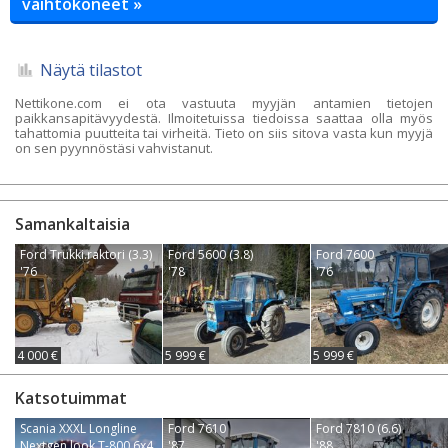
vaihtokoneet »
Näytä tilastot
Nettikone.com ei ota vastuuta myyjän antamien tietojen
paikkansapitävyydestä. Ilmoitetuissa tiedoissa saattaa olla myös
tahattomia puutteita tai virheitä. Tieto on siis sitova vasta kun myyjä
on sen pyynnöstäsi vahvistanut.
Samankaltaisia
Ford Trukki.raktori (3.3)
Ford 5600 (3.8)
Ford 7600
'76
'78
'76
4 000 €
5 999 €
5 999 €
Katsotuimmat
Scania XXXL Longline
Ford 7610
Ford 7810 (6.6)
Nextgen look T-800 6x4
'87
'88