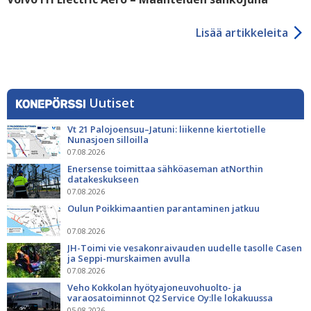
Lisää artikkeleita
Uutiset
Vt 21 Palojoensuu–Jatuni: liikenne kiertotielle
Nunasjoen silloilla
07.08.2026
Enersense toimittaa sähköaseman atNorthin
datakeskukseen
07.08.2026
Oulun Poikkimaantien parantaminen jatkuu
07.08.2026
JH-Toimi vie vesakonraivauden uudelle tasolle Casen
ja Seppi-murskaimen avulla
07.08.2026
Veho Kokkolan hyötyajoneuvohuolto- ja
varaosatoiminnot Q2 Service Oy:lle lokakuussa
05.08.2026