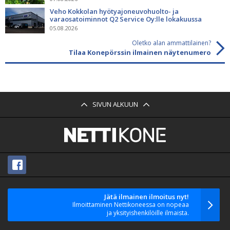
Veho Kokkolan hyötyajoneuvohuolto- ja
varaosatoiminnot Q2 Service Oy:lle lokakuussa
05.08.2026
Oletko alan ammattilainen?
Tilaa Konepörssin ilmainen näytenumero
SIVUN ALKUUN
Jätä ilmainen ilmoitus nyt!
Ilmoittaminen Nettikoneessa on nopeaa
ja yksityishenkilöille ilmaista.