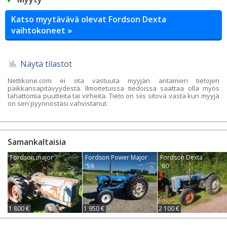
Katso myytävävä olevat Fordson Dexta
vaihtokoneet »
Näytä tilastot
Nettikone.com ei ota vastuuta myyjän antamien tietojen
paikkansapitävyydestä. Ilmoitetuissa tiedoissa saattaa olla myös
tahattomia puutteita tai virheitä. Tieto on siis sitova vasta kun myyjä
on sen pyynnöstäsi vahvistanut.
Samankaltaisia
Fordson major
Fordson Power Major
Fordson Dexta
'58
'59
'60
1 800 €
1 950 €
2 100 €