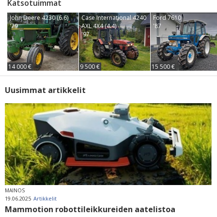
Katsotuimmat
John Deere 4230 (6.6)
Case International 4240
Ford 7610
'79
AXL 4X4 (4.4)
'87
'97
14 000 €
9 500 €
15 500 €
Uusimmat artikkelit
MAINOS
19.06.2025
Artikkelit
Mammotion robottileikkureiden aatelistoa