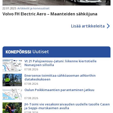
22.01.2025
Artikkelit ja koneuutiset
Volvo FH Electric Aero – Maanteiden sähköjuna
Lisää artikkeleita
Uutiset
Vt 21 Palojoensuu–Jatuni: liikenne kiertotielle
Nunasjoen silloilla
07.08.2026
Enersense toimittaa sähköaseman atNorthin
datakeskukseen
07.08.2026
Oulun Poikkimaantien parantaminen jatkuu
07.08.2026
JH-Toimi vie vesakonraivauden uudelle tasolle Casen
ja Seppi-murskaimen avulla
07.08.2026