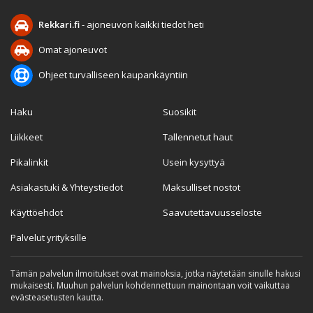
Rekkari.fi
- ajoneuvon kaikki tiedot heti
Omat ajoneuvot
Ohjeet turvalliseen kaupankäyntiin
Haku
Suosikit
Liikkeet
Tallennetut haut
Pikalinkit
Usein kysyttyä
Asiakastuki & Yhteystiedot
Maksulliset nostot
Käyttöehdot
Saavutettavuusseloste
Palvelut yrityksille
Tämän palvelun ilmoitukset ovat mainoksia, jotka näytetään sinulle hakusi
mukaisesti. Muuhun palvelun kohdennettuun mainontaan voit vaikuttaa
evästeasetusten kautta.