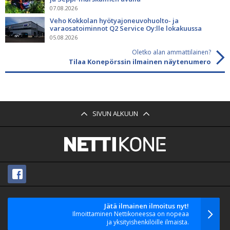
07.08.2026
Veho Kokkolan hyötyajoneuvohuolto- ja
varaosatoiminnot Q2 Service Oy:lle lokakuussa
05.08.2026
Oletko alan ammattilainen?
Tilaa Konepörssin ilmainen näytenumero
SIVUN ALKUUN
Jätä ilmainen ilmoitus nyt!
Ilmoittaminen Nettikoneessa on nopeaa
ja yksityishenkilöille ilmaista.