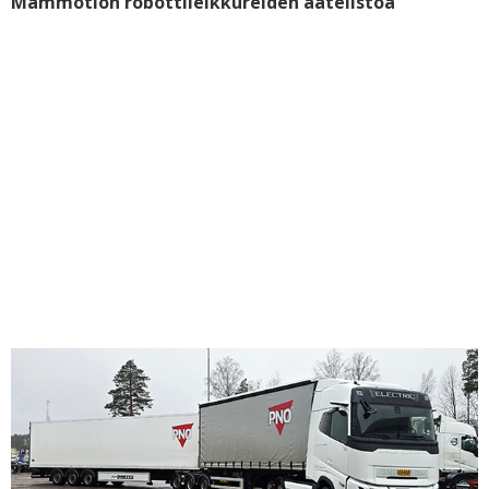
Mammotion robottileikkureiden aatelistoa