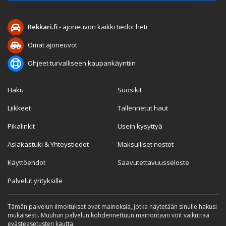
Rekkari.fi
- ajoneuvon kaikki tiedot heti
Omat ajoneuvot
Ohjeet turvalliseen kaupankäyntiin
Haku
Suosikit
Liikkeet
Tallennetut haut
Pikalinkit
Usein kysyttyä
Asiakastuki & Yhteystiedot
Maksulliset nostot
Käyttöehdot
Saavutettavuusseloste
Palvelut yrityksille
Tämän palvelun ilmoitukset ovat mainoksia, jotka näytetään sinulle hakusi
mukaisesti. Muuhun palvelun kohdennettuun mainontaan voit vaikuttaa
evästeasetusten kautta.