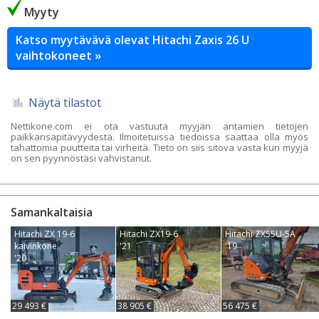
Myyty
Katso myytävävä olevat Hitachi Zaxis 26 U
vaihtokoneet »
Näytä tilastot
Nettikone.com ei ota vastuuta myyjän antamien tietojen
paikkansapitävyydestä. Ilmoitetuissa tiedoissa saattaa olla myös
tahattomia puutteita tai virheitä. Tieto on siis sitova vasta kun myyjä
on sen pyynnöstäsi vahvistanut.
Samankaltaisia
Hitachi ZX 19-6
Hitachi ZX19-6
Hitachi ZX55U-5A
kaivinkone
'21
'19
'20
29 493 €
38 905 €
56 475 €