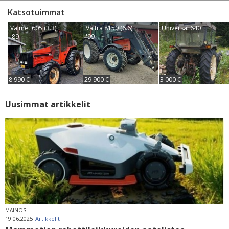
Katsotuimmat
Valmet 605 (3.3)
Valtra 8150 (6.6)
Universal 640
'89
'99
8 990 €
29 900 €
3 000 €
Uusimmat artikkelit
MAINOS
19.06.2025
Artikkelit