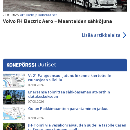
22.01.2025
Artikkelit ja koneuutiset
Volvo FH Electric Aero – Maanteiden sähköjuna
Lisää artikkeleita
Uutiset
Vt 21 Palojoensuu–Jatuni: liikenne kiertotielle
Nunasjoen silloilla
07.08.2026
Enersense toimittaa sähköaseman atNorthin
datakeskukseen
07.08.2026
Oulun Poikkimaantien parantaminen jatkuu
07.08.2026
JH-Toimi vie vesakonraivauden uudelle tasolle Casen
ja Seppi-murskaimen avulla