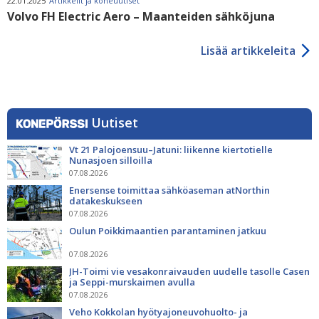
22.01.2025
Artikkelit ja koneuutiset
Volvo FH Electric Aero – Maanteiden sähköjuna
Lisää artikkeleita
Uutiset
Vt 21 Palojoensuu–Jatuni: liikenne kiertotielle
Nunasjoen silloilla
07.08.2026
Enersense toimittaa sähköaseman atNorthin
datakeskukseen
07.08.2026
Oulun Poikkimaantien parantaminen jatkuu
07.08.2026
JH-Toimi vie vesakonraivauden uudelle tasolle Casen
ja Seppi-murskaimen avulla
07.08.2026
Veho Kokkolan hyötyajoneuvohuolto- ja