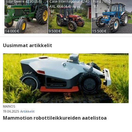
John Deere 4230 (6.6)
Case International 4240
Ford 7610
'79
AXL 4X4 (4.4)
'87
'97
14 000 €
9 500 €
15 500 €
Uusimmat artikkelit
MAINOS
19.06.2025
Artikkelit
Mammotion robottileikkureiden aatelistoa