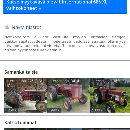
Katso myytävävä olevat International 685 XL
vaihtokoneet »
Näytä tilastot
Nettikone.com ei ota vastuuta myyjän antamien tietojen
paikkansapitävyydestä. Ilmoitetuissa tiedoissa saattaa olla myös
tahattomia puutteita tai virheitä. Tieto on siis sitova vasta kun myyjä
on sen pyynnöstäsi vahvistanut.
Samankaltaisia
International 275 (3.8)
International B414
International 453
'63
1 250 €
1 990 €
2 000 €
Katsotuimmat