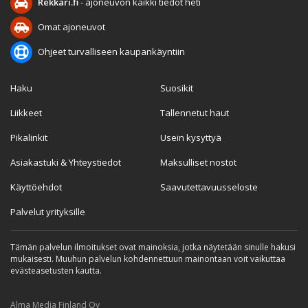
Rekkari.fi
- ajoneuvon kaikki tiedot heti
Omat ajoneuvot
Ohjeet turvalliseen kaupankäyntiin
Haku
Suosikit
Liikkeet
Tallennetut haut
Pikalinkit
Usein kysyttyä
Asiakastuki & Yhteystiedot
Maksulliset nostot
Käyttöehdot
Saavutettavuusseloste
Palvelut yrityksille
Tämän palvelun ilmoitukset ovat mainoksia, jotka näytetään sinulle hakusi
mukaisesti. Muuhun palvelun kohdennettuun mainontaan voit vaikuttaa
evästeasetusten kautta.
Alma Media Finland Oy