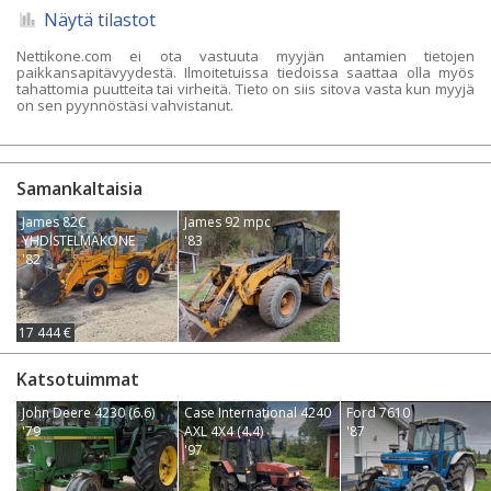
Näytä tilastot
Nettikone.com ei ota vastuuta myyjän antamien tietojen
paikkansapitävyydestä. Ilmoitetuissa tiedoissa saattaa olla myös
tahattomia puutteita tai virheitä. Tieto on siis sitova vasta kun myyjä
on sen pyynnöstäsi vahvistanut.
Samankaltaisia
James 82C
James 92 mpc
YHDISTELMÄKONE
'83
'82
17 444 €
Katsotuimmat
John Deere 4230 (6.6)
Case International 4240
Ford 7610
'79
AXL 4X4 (4.4)
'87
'97