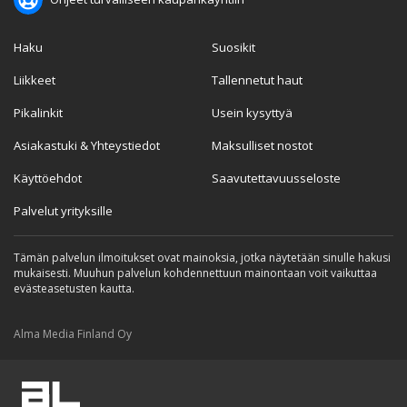
Haku
Suosikit
Liikkeet
Tallennetut haut
Pikalinkit
Usein kysyttyä
Asiakastuki & Yhteystiedot
Maksulliset nostot
Käyttöehdot
Saavutettavuusseloste
Palvelut yrityksille
Tämän palvelun ilmoitukset ovat mainoksia, jotka näytetään sinulle hakusi
mukaisesti. Muuhun palvelun kohdennettuun mainontaan voit vaikuttaa
evästeasetusten kautta.
Alma Media Finland Oy