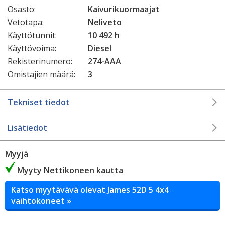
Osasto:
Kaivurikuormaajat
Vetotapa:
Neliveto
Käyttötunnit:
10 492 h
Käyttövoima:
Diesel
Rekisterinumero:
274-AAA
Omistajien määrä:
3
Tekniset tiedot
Lisätiedot
Myyjä
Myyty Nettikoneen kautta
Katso myytävävä olevat James 52D 5 4x4
vaihtokoneet »