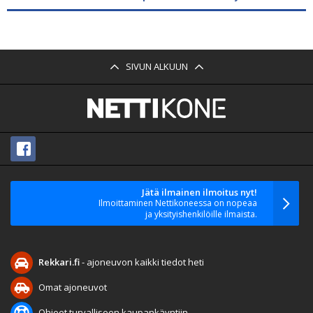
SIVUN ALKUUN
Jätä ilmainen ilmoitus nyt!
Ilmoittaminen Nettikoneessa on nopeaa
ja yksityishenkilöille ilmaista.
Rekkari.fi
- ajoneuvon kaikki tiedot heti
Omat ajoneuvot
Ohjeet turvalliseen kaupankäyntiin