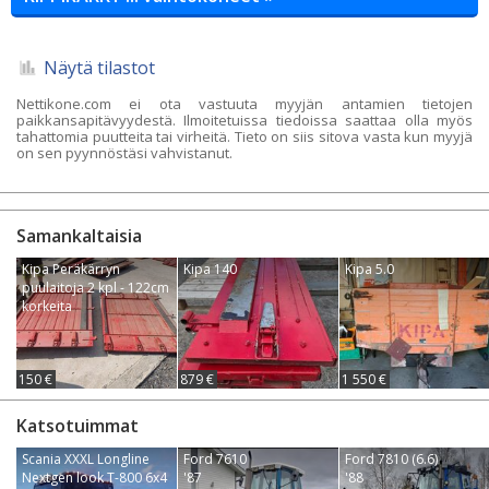
Näytä tilastot
Nettikone.com ei ota vastuuta myyjän antamien tietojen
paikkansapitävyydestä. Ilmoitetuissa tiedoissa saattaa olla myös
tahattomia puutteita tai virheitä. Tieto on siis sitova vasta kun myyjä
on sen pyynnöstäsi vahvistanut.
Samankaltaisia
Kipa Peräkärryn
Kipa 140
Kipa 5.0
puulaitoja 2 kpl - 122cm
korkeita
150 €
879 €
1 550 €
Katsotuimmat
Scania XXXL Longline
Ford 7610
Ford 7810 (6.6)
Nextgen look T-800 6x4
'87
'88