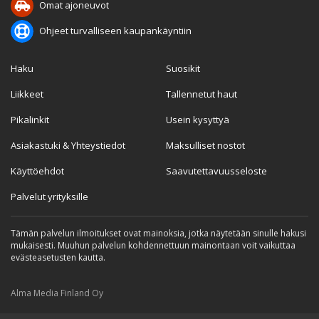
Omat ajoneuvot
Ohjeet turvalliseen kaupankäyntiin
Haku
Suosikit
Liikkeet
Tallennetut haut
Pikalinkit
Usein kysyttyä
Asiakastuki & Yhteystiedot
Maksulliset nostot
Käyttöehdot
Saavutettavuusseloste
Palvelut yrityksille
Tämän palvelun ilmoitukset ovat mainoksia, jotka näytetään sinulle hakusi
mukaisesti. Muuhun palvelun kohdennettuun mainontaan voit vaikuttaa
evästeasetusten kautta.
Alma Media Finland Oy