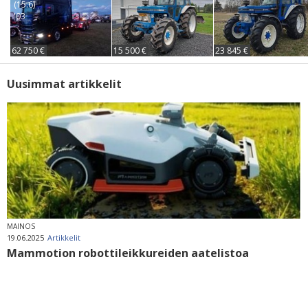
(15.6)
'03
62 750 €
15 500 €
23 845 €
Uusimmat artikkelit
MAINOS
19.06.2025
Artikkelit
Mammotion robottileikkureiden aatelistoa