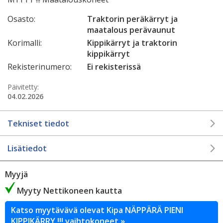
Osasto:
Traktorin peräkärryt ja
maatalous perävaunut
Korimalli:
Kippikärryt ja traktorin
kippikärryt
Rekisterinumero:
Ei rekisterissä
Päivitetty:
04.02.2026
Tekniset tiedot
Lisätiedot
Myyjä
Myyty Nettikoneen kautta
Katso myytävävä olevat Kipa NÄPPÄRÄ PIENI
KIPPIKÄRRY !!! vaihtokoneet »