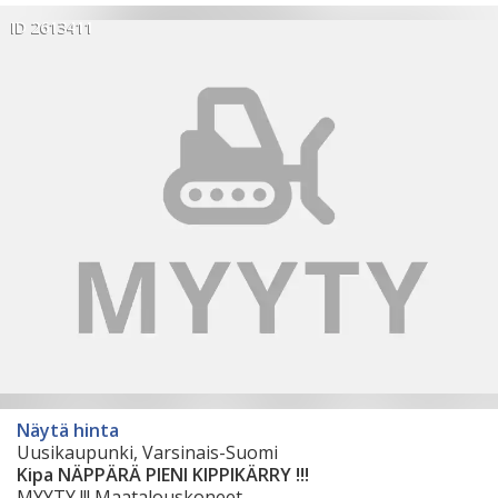
ID 2613411
Näytä hinta
Uusikaupunki, Varsinais-Suomi
Kipa NÄPPÄRÄ PIENI KIPPIKÄRRY !!!
MYYTY !!! Maatalouskoneet