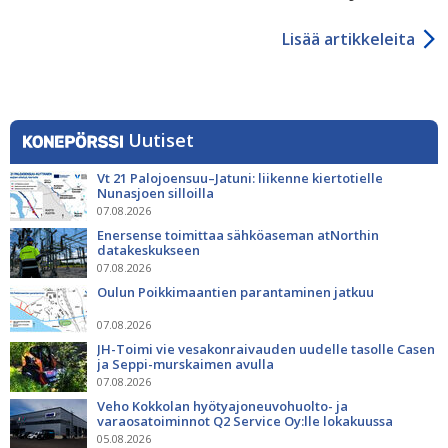
Lisää artikkeleita
Uutiset
Vt 21 Palojoensuu–Jatuni: liikenne kiertotielle
Nunasjoen silloilla
07.08.2026
Enersense toimittaa sähköaseman atNorthin
datakeskukseen
07.08.2026
Oulun Poikkimaantien parantaminen jatkuu
07.08.2026
JH-Toimi vie vesakonraivauden uudelle tasolle Casen
ja Seppi-murskaimen avulla
07.08.2026
Veho Kokkolan hyötyajoneuvohuolto- ja
varaosatoiminnot Q2 Service Oy:lle lokakuussa
05.08.2026