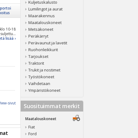
Kuljetuskalusto
portoi
Lumilingot ja aurat
moitus
Maarakennus
Maatalouskoneet
klo 10-18
Metsäkoneet
suljettu...
Peräkärryt
tä lisää ›
Perävaunut ja lavetit
Ruohonleikkurit
Tarjoukset
Traktorit
Trukit ja nostimet
Työstökoneet
Vaihdetaan
Ympäristökoneet
ww-sivut
Suosituimmat merkit
Maatalouskoneet
Fiat
mat
Ford