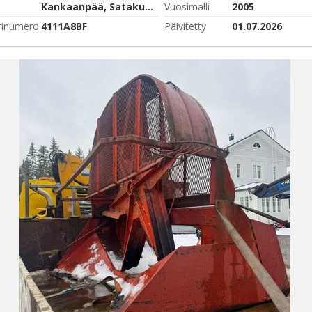
Kankaanpää, Satakunta
Vuosimalli
2005
rinumero
4111A8BF
Päivitetty
01.07.2026