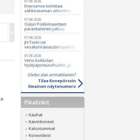
07.08.2026
Enersense toimittaa
sähköaseman atNorthin
datakeskukseen
07.08.2026
Oulun Poikkimaantien
parantaminen jatkuu
07.08.2026
JH-Toimi vie
vesakonraivauden uudelle
tasolle Casen ja Seppi-
murskaimen avulla
05.08.2026
Veho Kokkolan
hyötyajoneuvohuolto- ja
varaosatoiminnot Q2 Service
Oy:lle lokakuussa
Oletko alan ammattilainen?
Tilaa Konepörssin
ilmainen näytenumero
ta
Pikalinkit
Kauhat
Kaivinkoneet
Katsotuimmat
Konevideot