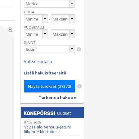
HINTA
-
VUOSIMALLI
-
SIJAINTI
Valitse kartalta
Lisää hakukriteereitä
Tarkenna hakua »
Uutiset
07.08.2026
Vt 21 Palojoensuu–Jatuni:
liikenne kiertotielle
Nunasjoen silloilla