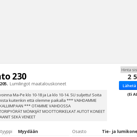
to
230
2 
Haku
205.
Lumilingot maatalouskoneet
Lähetä 
Tyh
(Ei A
voinna Ma-Pe klo 10-18 ja La klo 10-14. SU suljettu! Soita
mista kuitenkin että olemme paikalla *** VAIHDAMME
KALLIIMPAAN *** OTAMME VAIHDOSSA
ORIPYÖRÄT MÖNKIJÄT MOOTTORIKELKAT AUTOT KONEET
AANIT SEKÄ VENEET
styyppi
Myydään
Osasto
Tie- ja lumikon