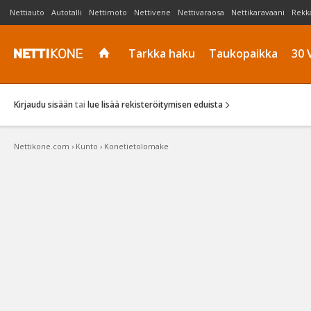
Nettiauto
Autotalli
Nettimoto
Nettivene
Nettivaraosa
Nettikaravaani
Rekk
Tarkka haku
Taukopaikka
30 
Kirjaudu sisään
tai
lue lisää rekisteröitymisen eduista
Nettikone.com
›
Kunto
›
Konetietolomake