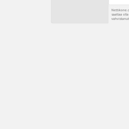
Nettikone.c
saattaa oll
vahvistanut