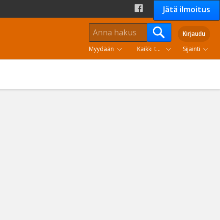
Jätä ilmoitus
Kirjaudu
Myydään
Kaikki tuoteryhmät
Sijainti