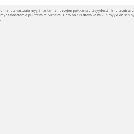
om ei ota vastuuta myyjän antamien tietojen paikkansapitävyydestä. Ilmoitetuissa t
a myös tahattomia puutteita tai virheitä. Tieto on siis sitova vasta kun myyjä on sen 
.