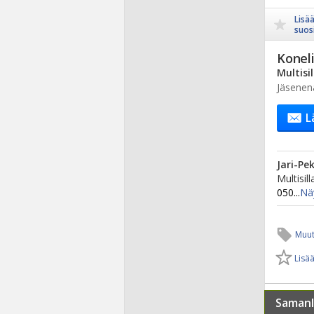
Lisä
suosi
Koneli
Multisi
Jäsenen
L
Jari-Pe
Multisil
050...
Nä
Muut
Lisää
Samanl