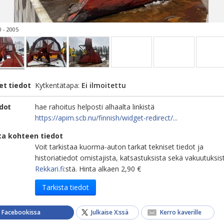
 - 2005
et tiedot
Kytkentätapa:
Ei ilmoitettu
edot
hae rahoitus helposti alhaalta linkistä
https://apim.scb.nu/finnish/widget-redirect/...
ta kohteen tiedot
Voit tarkistaa kuorma-auton tarkat tekniset tiedot ja
historiatiedot omistajista, katsastuksista sekä vakuutuksis
Rekkari.fi
:stä. Hinta alkaen 2,90 €
Tarkista tiedot
a Facebookissa
Julkaise X:ssä
Kerro kaverille