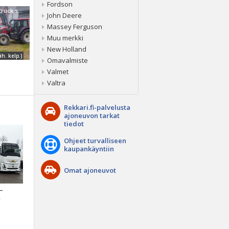
Fordson
Valtra Power truck show kaupoille
John Deere
Massey Ferguson
Muu merkki
New Holland
äh. kelp.)
Omavalmiste
Valmet
Valtra
Rekkari.fi-palvelusta
ajoneuvon tarkat
tiedot
Ohjeet turvalliseen
kaupankäyntiin
Omat ajoneuvot
 –
a