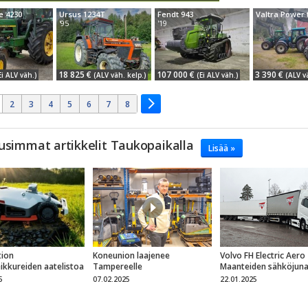
e 4230
Ursus 1234T
Fendt 943
'95
'19
18 825 €
107 000 €
3 390 €
Ei ALV väh.)
(ALV väh. kelp.)
(Ei ALV väh.)
(ALV v
2
3
4
5
6
7
8
usimmat artikkelit Taukopaikalla
Lisää »
ion
Koneunion laajenee
Volvo FH Electric Aero
eikkureiden aatelistoa
Tampereelle
Maanteiden sähköjun
5
07.02.2025
22.01.2025