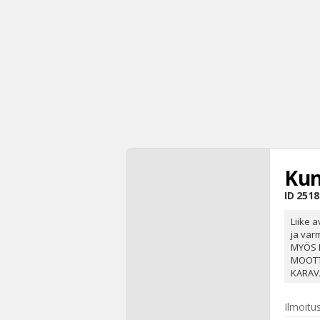
Kun
ID
2518
Liike a
ja var
MYÖS 
MOOTT
KARAV
Ilmoitu