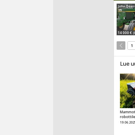
John Deer
'79
14 000 €
(
1
Lue u
Mammot
robottil
19.06.202