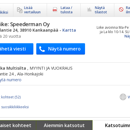
Lisää
Lataa /
Näytä
Ra
ä
vertailuun
tulosta
tilastot
il
kiksi
ike:
Speederman Oy
Liike avoinna Ma-Pe 
llantie 24, 38910 Kankaanpää
-
Kartta
ja La klo 10-14. SU 
ä 20 vuotta
Näy
ähetä viesti
Näytä numero
kka Multisilta
, MYYNTI JA VUOKRAUS
lantie 24 , Ala-Honkajoki
ytä numero
 kohteet (52)
W
 suosikkiliikkeeksi
aiset kohteet
Aiemmin katsotut
Katsotuim