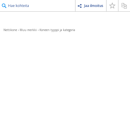
Hae kohteita
Jaa ilmoitus
Nettikone
›
Muu merkki
›
Koneen tyyppi ja kategoria