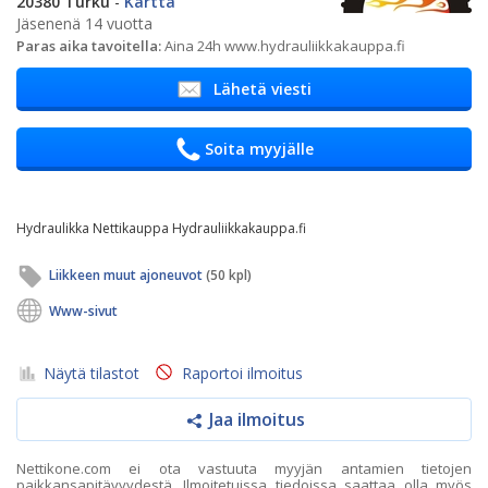
20380 Turku
-
Kartta
Jäsenenä 14 vuotta
Paras aika tavoitella:
Aina 24h www.hydrauliikkakauppa.fi
Lähetä viesti
Soita myyjälle
Hydraulikka Nettikauppa Hydrauliikkakauppa.fi
Liikkeen muut ajoneuvot
(50 kpl)
Www-sivut
Näytä tilastot
Raportoi ilmoitus
Jaa ilmoitus
Nettikone.com ei ota vastuuta myyjän antamien tietojen
paikkansapitävyydestä. Ilmoitetuissa tiedoissa saattaa olla myös