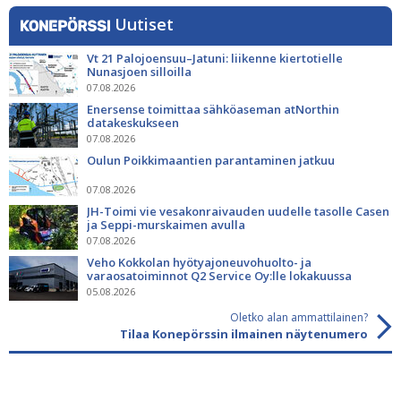
Uutiset
Vt 21 Palojoensuu–Jatuni: liikenne kiertotielle
Nunasjoen silloilla
07.08.2026
Enersense toimittaa sähköaseman atNorthin
datakeskukseen
07.08.2026
Oulun Poikkimaantien parantaminen jatkuu
07.08.2026
JH-Toimi vie vesakonraivauden uudelle tasolle Casen
ja Seppi-murskaimen avulla
07.08.2026
Veho Kokkolan hyötyajoneuvohuolto- ja
varaosatoiminnot Q2 Service Oy:lle lokakuussa
05.08.2026
Oletko alan ammattilainen?
Tilaa Konepörssin ilmainen näytenumero