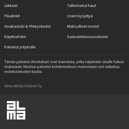
Liikkeet
Tallennetut haut
Pikalinkit
Usein kysyttyä
Asiakastuki & Yhteystiedot
Maksulliset nostot
Käyttöehdot
Saavutettavuusseloste
Palvelut yrityksille
Tämän palvelun ilmoitukset ovat mainoksia, jotka näytetään sinulle hakusi
mukaisesti. Muuhun palvelun kohdennettuun mainontaan voit vaikuttaa
evästeasetusten kautta.
Alma Media Finland Oy