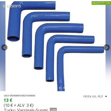
PÄIVITETTY 72H
ID 1350915
(ALV VÄHENNYSKELPOINEN)
13 €
(10 € + ALV 3 €)
Turku, Varsinais-Suomi
LIIKE