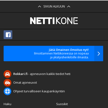
SIVUN ALKUUN
Jätä ilmainen ilmoitus nyt!
Ilmoittaminen Nettikoneessa on nopeaa
ja yksityishenkilöille ilmaista.
Rekkari.fi
- ajoneuvon kaikki tiedot heti
Omat ajoneuvot
Ohjeet turvalliseen kaupankäyntiin
Haku
Suosikit