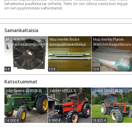
tahattomia puutteita tai virheitä. Tieto on siis sitova vasta kun myyjä
on sen pyynnöstäsi vahvistanut.
Samankaltaisia
Muu merkki
Muu merkki Biobe
Muu merkki Planet-
Hydrauliikkakomponentit
korvausilmaventtiilejä
Wattohm kaapelikouru
6 €
10 €
10 €
Katsotuimmat
John Deere 4230 (6.6)
Valmet 605 (3.3)
Ursus 1234T (6.8)
'79
'89
'95
14 000 €
8 990 €
18 825 €