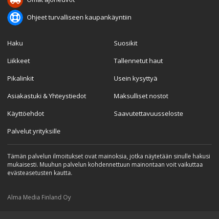
Ohjeet turvalliseen kaupankäyntiin
Haku
Suosikit
Liikkeet
Tallennetut haut
Pikalinkit
Usein kysyttyä
Asiakastuki & Yhteystiedot
Maksulliset nostot
Käyttöehdot
Saavutettavuusseloste
Palvelut yrityksille
Tämän palvelun ilmoitukset ovat mainoksia, jotka näytetään sinulle hakusi
mukaisesti. Muuhun palvelun kohdennettuun mainontaan voit vaikuttaa
evästeasetusten kautta.
Alma Media Finland Oy