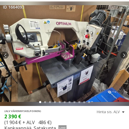
ID 1664093
(ALV VÄHENNYSKELPOINEN)
2 390 €
(1 904 € + ALV 486 €)
Kankaanpää, Satakunta
LIIKE