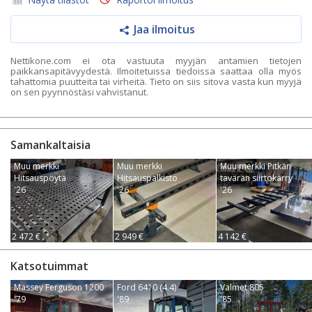
Jaa ilmoitus
Nettikone.com ei ota vastuuta myyjän antamien tietojen
paikkansapitävyydestä. Ilmoitetuissa tiedoissa saattaa olla myös
tahattomia puutteita tai virheitä. Tieto on siis sitova vasta kun myyjä
on sen pyynnöstäsi vahvistanut.
Samankaltaisia
Muu merkki
Muu merkki
Muu merkki Pitkän
Hitsauspöytä
Hitsauspalkisto
tavaran siirtokärry
'26
'26
'26
2 472 €
2 949 €
4 142 €
Katsotuimmat
Massey Ferguson 1200
Ford 6410 (4.4)
Valmet 805
'79
'89
'85