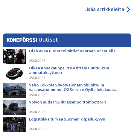
Lisää artikkeleita
Uutiset
Hiab avaa uudet toimitilat Vantaan Ansatielle
05.08.2026
Oikea Konekauppa Pro esittelee uutuuksia
ammattikäyttöön
05.08.2026
Veho Kokkolan hyötyajoneuvohuolto- ja
varaosatoiminnot Q2 Service Oy:lle lokakuussa
05.08.2026
Volvon uudet 13-litraiset polttomoottorit
04.08.2026
Logistiikka turvaa Suomen kilpailukyvyn
04.08.2026