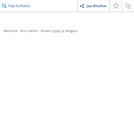
Hae kohteita
Jaa ilmoitus
Nettikone
›
Muu merkki
›
Koneen tyyppi ja kategoria