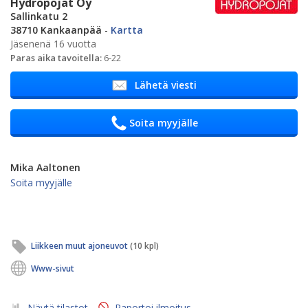
Hydropojat Oy
Sallinkatu 2
38710 Kankaanpää
-
Kartta
Jäsenenä 16 vuotta
Paras aika tavoitella:
6-22
Lähetä viesti
Soita myyjälle
Mika Aaltonen
Soita myyjälle
Liikkeen muut ajoneuvot
(10 kpl)
Www-sivut
Näytä tilastot
Raportoi ilmoitus