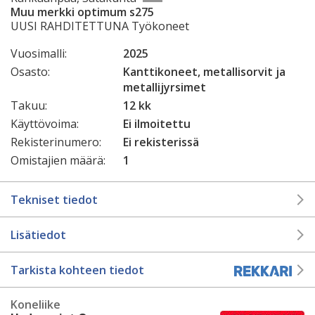
Muu merkki optimum s275
UUSI RAHDITETTUNA Työkoneet
Vuosimalli:
2025
Osasto:
Kanttikoneet, metallisorvit ja
metallijyrsimet
Takuu:
12 kk
Käyttövoima:
Ei ilmoitettu
Rekisterinumero:
Ei rekisterissä
Omistajien määrä:
1
Tekniset tiedot
Lisätiedot
Tarkista kohteen tiedot
Koneliike