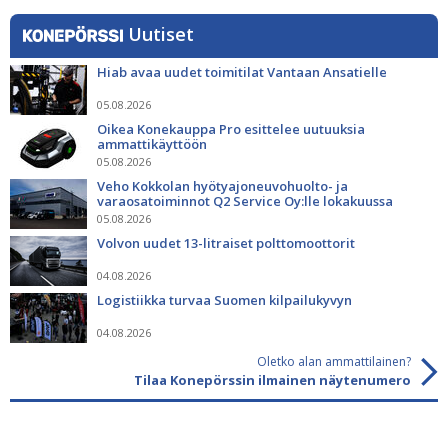
Uutiset
Hiab avaa uudet toimitilat Vantaan Ansatielle
05.08.2026
Oikea Konekauppa Pro esittelee uutuuksia
ammattikäyttöön
05.08.2026
Veho Kokkolan hyötyajoneuvohuolto- ja
varaosatoiminnot Q2 Service Oy:lle lokakuussa
05.08.2026
Volvon uudet 13-litraiset polttomoottorit
04.08.2026
Logistiikka turvaa Suomen kilpailukyvyn
04.08.2026
Oletko alan ammattilainen?
Tilaa Konepörssin ilmainen näytenumero