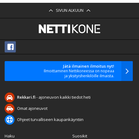
SIVUN ALKUUN
Jätä ilmainen ilmoitus nyt!
Ilmoittaminen Nettikoneessa on nopeaa
ja yksityishenkilöille ilmaista.
Rekkari.fi
- ajoneuvon kaikki tiedot heti
Omat ajoneuvot
Ohjeet turvalliseen kaupankäyntiin
Haku
Suosikit