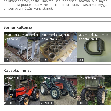
paikkansapitävyydestä. Ilmoitetuissa tiedoissa saattaa olla myös
tahattomia puutteita tai virheitä. Tieto on siis sitova vasta kun myyjä
on sen pyynnöstäsi vahvistanut.
Samankaltaisia
Muu merkki Muu merkki
Muu merkki Vaijerin
Muu merkki Kuorman
Vesisäiliö
ohjaustalla
sidonta lenkit
'05
1 €
19 €
23 €
Katsotuimmat
Valmet 605 (3.3)
Valtra 8150 (6.6)
Universal 640
'89
'99
8 990 €
29 900 €
3 000 €