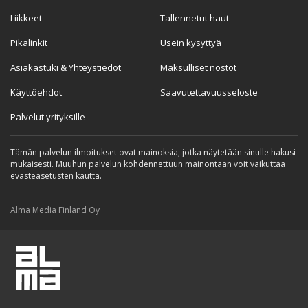
Liikkeet
Tallennetut haut
Pikalinkit
Usein kysyttyä
Asiakastuki & Yhteystiedot
Maksulliset nostot
Käyttöehdot
Saavutettavuusseloste
Palvelut yrityksille
Tämän palvelun ilmoitukset ovat mainoksia, jotka näytetään sinulle hakusi
mukaisesti. Muuhun palvelun kohdennettuun mainontaan voit vaikuttaa
evästeasetusten kautta.
Alma Media Finland Oy