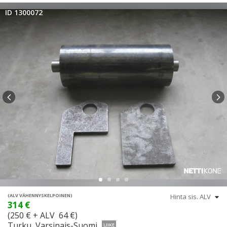
ID 1300072
(ALV VÄHENNYSKELPOINEN)
314 €
(250 € + ALV 64 €)
Turku, Varsinais-Suomi
LIIKE