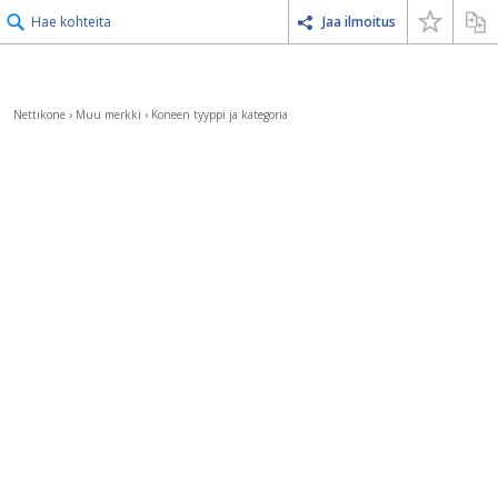
Hae kohteita
Jaa ilmoitus
Nettikone
›
Muu merkki
›
Koneen tyyppi ja kategoria