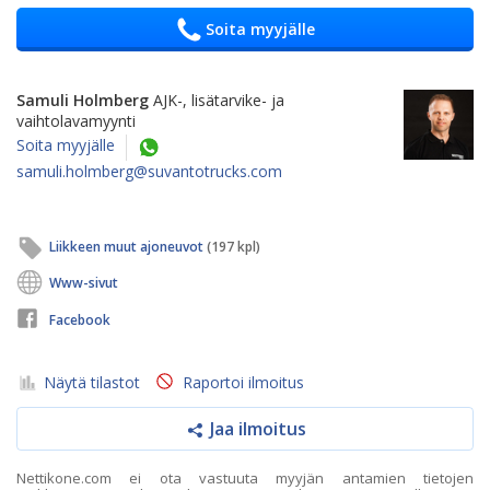
Soita myyjälle
Samuli Holmberg
AJK-, lisätarvike- ja
vaihtolavamyynti
Soita myyjälle
samuli.holmberg@suvantotrucks.com
Liikkeen muut ajoneuvot
(197 kpl)
Www-sivut
Facebook
Näytä tilastot
Raportoi ilmoitus
Jaa ilmoitus
Nettikone.com ei ota vastuuta myyjän antamien tietojen