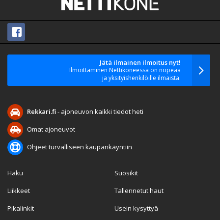
Jätä ilmainen ilmoitus nyt!
Ilmoittaminen Nettikoneessa on nopeaa
ja yksityishenkilöille ilmaista.
Rekkari.fi
- ajoneuvon kaikki tiedot heti
Omat ajoneuvot
Ohjeet turvalliseen kaupankäyntiin
Haku
Suosikit
Liikkeet
Tallennetut haut
Pikalinkit
Usein kysyttyä