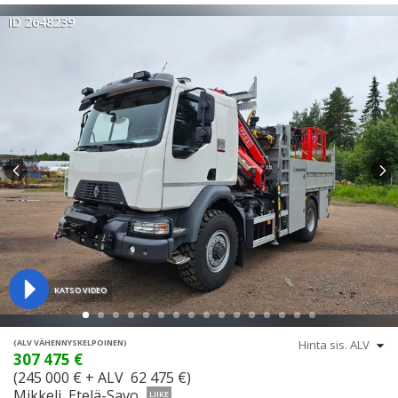
ID 2648239
KATSO VIDEO
(ALV VÄHENNYSKELPOINEN)
307 475 €
(245 000 € + ALV 62 475 €)
Mikkeli, Etelä-Savo
LIIKE