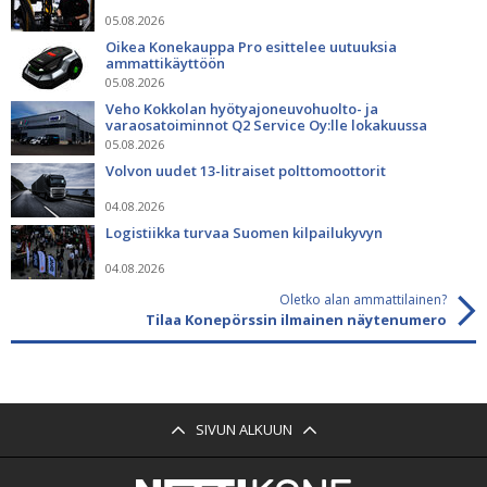
05.08.2026
Oikea Konekauppa Pro esittelee uutuuksia
ammattikäyttöön
05.08.2026
Veho Kokkolan hyötyajoneuvohuolto- ja
varaosatoiminnot Q2 Service Oy:lle lokakuussa
05.08.2026
Volvon uudet 13-litraiset polttomoottorit
04.08.2026
Logistiikka turvaa Suomen kilpailukyvyn
04.08.2026
Oletko alan ammattilainen?
Tilaa Konepörssin ilmainen näytenumero
SIVUN ALKUUN