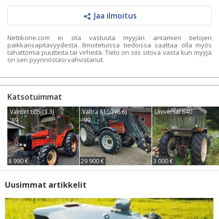
Jaa ilmoitus
Nettikone.com ei ota vastuuta myyjän antamien tietojen
paikkansapitävyydestä. Ilmoitetuissa tiedoissa saattaa olla myös
tahattomia puutteita tai virheitä. Tieto on siis sitova vasta kun myyjä
on sen pyynnöstäsi vahvistanut.
Katsotuimmat
Valmet 605 (3.3)
Valtra 8150 (6.6)
Universal 640
'89
'99
8 990 €
29 900 €
3 000 €
Uusimmat artikkelit