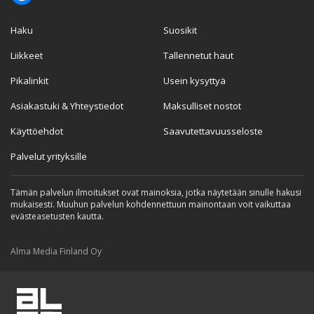
Haku
Suosikit
Liikkeet
Tallennetut haut
Pikalinkit
Usein kysyttyä
Asiakastuki & Yhteystiedot
Maksulliset nostot
Käyttöehdot
Saavutettavuusseloste
Palvelut yrityksille
Tämän palvelun ilmoitukset ovat mainoksia, jotka näytetään sinulle hakusi
mukaisesti. Muuhun palvelun kohdennettuun mainontaan voit vaikuttaa
evästeasetusten kautta.
Alma Media Finland Oy