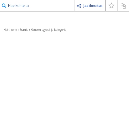
Hae kohteita
Jaa ilmoitus
Nettikone
›
Scania
›
Koneen tyyppi ja kategoria