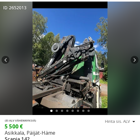
ID 2652013
(EI ALV VÄHENNYKSIÄ)
5 500 €
Asikkala, Päijät-Häme
Scania 142