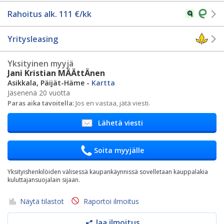
Rahoitus alk.
111
€/kk
Yritysleasing
Yksityinen myyjä
Jani Kristian MÄÄttÄnen
Asikkala, Päijät-Häme -
Kartta
Jäsenenä 20 vuotta
Paras aika tavoitella:
Jos en vastaa, jätä viesti.
Lähetä viesti
Soita myyjälle
Yksityishenkilöiden välisessä kaupankäynnissä sovelletaan kauppalakia
kuluttajansuojalain sijaan.
Näytä tilastot
Raportoi ilmoitus
Jaa ilmoitus