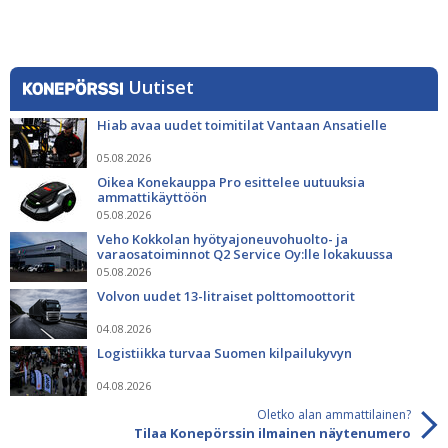
Uutiset
Hiab avaa uudet toimitilat Vantaan Ansatielle
05.08.2026
Oikea Konekauppa Pro esittelee uutuuksia
ammattikäyttöön
05.08.2026
Veho Kokkolan hyötyajoneuvohuolto- ja
varaosatoiminnot Q2 Service Oy:lle lokakuussa
05.08.2026
Volvon uudet 13-litraiset polttomoottorit
04.08.2026
Logistiikka turvaa Suomen kilpailukyvyn
04.08.2026
Oletko alan ammattilainen?
Tilaa Konepörssin ilmainen näytenumero