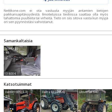
Nettikone.com ei ota vastuuta myyjän antamien tietojen
paikkansapitävyydestä. Ilmoitetuissa tiedoissa saattaa olla myös
tahattomia puutteita tai virheitä. Tieto on siis sitova vasta kun myyjä
on sen pyynnöstäsi vahvistanut.
Samankaltaisia
Scania 93
'88
13 800 €
Katsotuimmat
Valmet 605 (3.3)
Valtra 8150 (6.6)
Universal 640
'89
'99