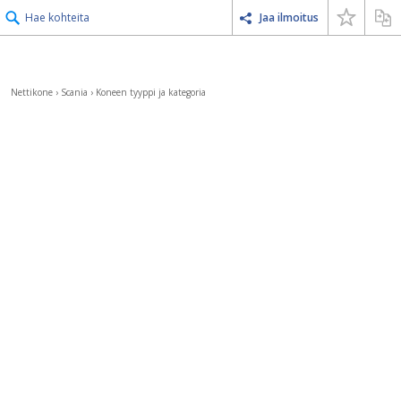
Hae kohteita
Jaa ilmoitus
Nettikone
›
Scania
›
Koneen tyyppi ja kategoria