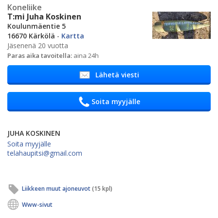
Koneliike
T:mi Juha Koskinen
Koulunmäentie 5
16670 Kärkölä
-
Kartta
Jäsenenä 20 vuotta
Paras aika tavoitella:
aina 24h
Lähetä viesti
Soita myyjälle
JUHA KOSKINEN
Soita myyjälle
telahaupitsi@gmail.com
Liikkeen muut ajoneuvot
(15 kpl)
Www-sivut