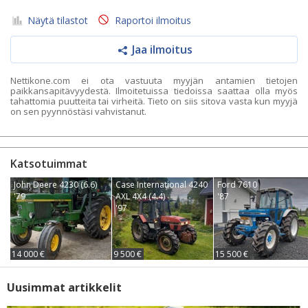
Näytä tilastot
Raportoi ilmoitus
Jaa ilmoitus
Nettikone.com ei ota vastuuta myyjän antamien tietojen
paikkansapitävyydestä. Ilmoitetuissa tiedoissa saattaa olla myös
tahattomia puutteita tai virheitä. Tieto on siis sitova vasta kun myyjä
on sen pyynnöstäsi vahvistanut.
Katsotuimmat
John Deere 4230 (6.6)
Case International 4240
Ford 7610
'79
AXL 4X4 (4.4)
'87
'97
14 000 €
9 500 €
15 500 €
Uusimmat artikkelit