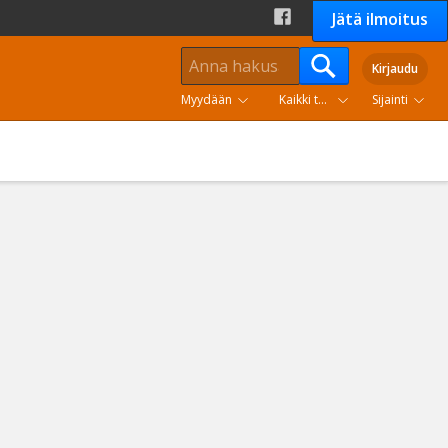
Jätä ilmoitus
Kirjaudu
Myydään
Kaikki tuoteryhmät
Sijainti