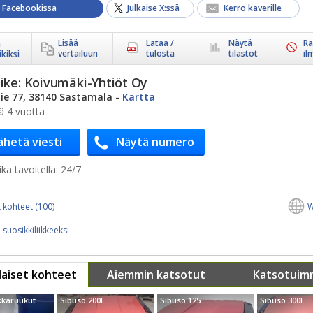
a Facebookissa
Julkaise X:ssä
Kerro kaverille
Lisää
Lataa /
Näytä
Ra
ä
vertailuun
tulosta
tilastot
il
kiksi
ike:
Koivumäki-Yhtiöt Oy
ie 77, 38140 Sastamala
-
Kartta
ä 4 vuotta
ähetä viesti
Näytä numero
ka tavoitella:
24/7
 kohteet (100)
W
 suosikkiliikkeeksi
aiset kohteet
Aiemmin katsotut
Katsotuim
Sibuso kukkaruukut 100l ja 450l
Sibuso 200L
Sibuso 125
Sibuso 300l