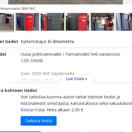
lttoainesäiliö 5000 NVC
et tiedot
Kytkentätapa:
Ei ilmoitettu
edot
Uusia polttoainesäiliö / Farmarisäiliö heti varastosta.
125l-10000l
Esim. 5000 NVC käyntiovella
Lue lisää »
80l pumppu FMT
ta kohteen tiedot
Voit tarkistaa kuorma-auton tarkat tekniset tiedot ja
historiatiedot omistajista, katsastuksista sekä vakuutuksis
Rekkari.fi
:stä. Hinta alkaen 2,90 €
Tarkista tiedot