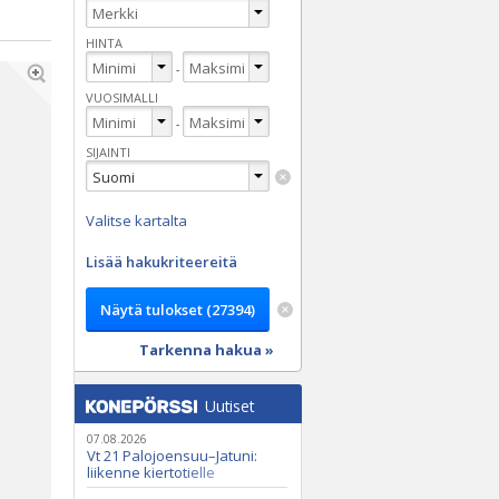
HINTA
-
VUOSIMALLI
-
SIJAINTI
Valitse kartalta
Lisää hakukriteereitä
Tarkenna hakua »
Uutiset
07.08.2026
Vt 21 Palojoensuu–Jatuni:
liikenne kiertotielle
Nunasjoen silloilla