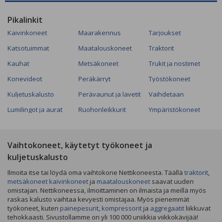
Pikalinkit
Kaivinkoneet
Maarakennus
Tarjoukset
Katsotuimmat
Maatalouskoneet
Traktorit
Kauhat
Metsäkoneet
Trukit ja nostimet
Konevideot
Peräkärryt
Työstökoneet
Kuljetuskalusto
Perävaunut ja lavetit
Vaihdetaan
Lumilingot ja aurat
Ruohonleikkurit
Ympäristökoneet
Vaihtokoneet, käytetyt työkoneet ja
kuljetuskalusto
Ilmoita itse tai löydä oma vaihtokone Nettikoneesta. Täällä
traktorit
,
metsäkoneet
kaivinkoneet
ja
maatalouskoneet
saavat uuden
omistajan. Nettikoneessa, ilmoittaminen on ilmaista ja meillä myös
raskas kalusto vaihtaa kevyesti omistajaa. Myös pienemmät
työkoneet, kuten
painepesurit
,
kompressorit
ja
aggregaatit
liikkuvat
tehokkaasti. Sivustollamme on yli 100 000 uniikkia viikkokävijää!