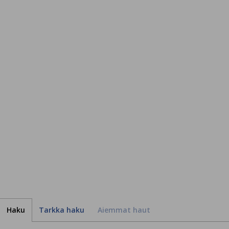
Haku
Tarkka haku
Aiemmat haut