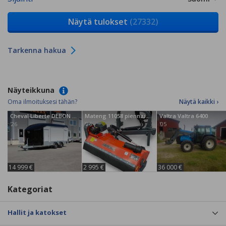
Näytä tulokset
(27332)
Tarkenna hakua
Näyteikkuna
Oma ilmoituksesi tähän?
Näytä kaikki ›
Cheval Liberte DEBON Roadster C1000 3.5T
Mateng 11058 piennarmurskain
Valtra Valtra 6400
'26
'26
'05
14 999 €
2 995 €
36 000 €
Kategoriat
Hallit ja katokset