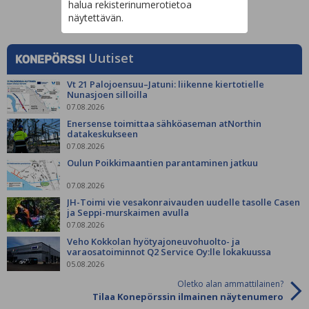
halua rekisterinumerotietoa
näytettävän.
Uutiset
Vt 21 Palojoensuu–Jatuni: liikenne kiertotielle
Nunasjoen silloilla
07.08.2026
Enersense toimittaa sähköaseman atNorthin
datakeskukseen
07.08.2026
Oulun Poikkimaantien parantaminen jatkuu
07.08.2026
JH-Toimi vie vesakonraivauden uudelle tasolle Casen
ja Seppi-murskaimen avulla
07.08.2026
Veho Kokkolan hyötyajoneuvohuolto- ja
varaosatoiminnot Q2 Service Oy:lle lokakuussa
05.08.2026
Oletko alan ammattilainen?
Tilaa Konepörssin ilmainen näytenumero