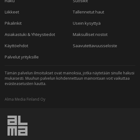
Haku
Suosikit
Liikkeet
Tallennetut haut
Pikalinkit
Usein kysyttyä
Asiakastuki & Yhteystiedot
Maksulliset nostot
Käyttöehdot
Saavutettavuusseloste
Palvelut yrityksille
Tämän palvelun ilmoitukset ovat mainoksia, jotka näytetään sinulle hakusi
mukaisesti. Muuhun palvelun kohdennettuun mainontaan voit vaikuttaa
evästeasetusten kautta.
Alma Media Finland Oy