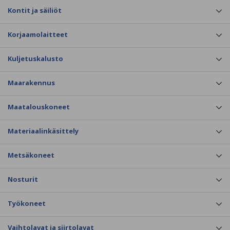
Kontit ja säiliöt
Korjaamolaitteet
Kuljetuskalusto
Maarakennus
Maatalouskoneet
Materiaalinkäsittely
Metsäkoneet
Nosturit
Työkoneet
Vaihtolavat ja siirtolavat