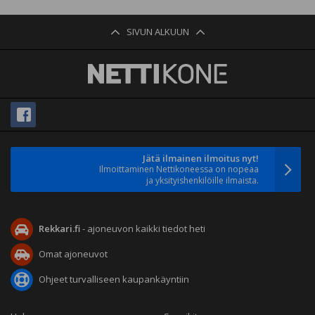
SIVUN ALKUUN
Jätä ilmainen ilmoitus nyt!
Ilmoittaminen Nettikoneessa on nopeaa
ja yksityishenkilöille ilmaista.
Rekkari.fi
- ajoneuvon kaikki tiedot heti
Omat ajoneuvot
Ohjeet turvalliseen kaupankäyntiin