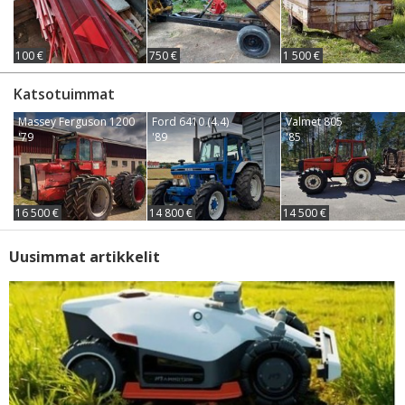
100 €
750 €
1 500 €
Katsotuimmat
Massey Ferguson 1200
Ford 6410 (4.4)
Valmet 805
'79
'89
'85
16 500 €
14 800 €
14 500 €
Uusimmat artikkelit