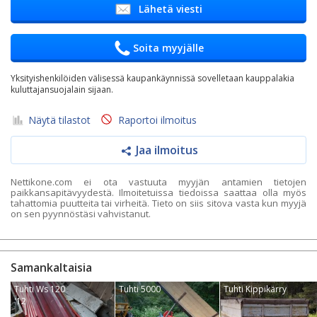
Lähetä viesti
Soita myyjälle
Yksityishenkilöiden välisessä kaupankäynnissä sovelletaan kauppalakia
kuluttajansuojalain sijaan.
Näytä tilastot
Raportoi ilmoitus
Jaa ilmoitus
Nettikone.com ei ota vastuuta myyjän antamien tietojen
paikkansapitävyydestä. Ilmoitetuissa tiedoissa saattaa olla myös
tahattomia puutteita tai virheitä. Tieto on siis sitova vasta kun myyjä
on sen pyynnöstäsi vahvistanut.
Samankaltaisia
Tuhti Ws 120
Tuhti 5000
Tuhti Kippikärry
'12