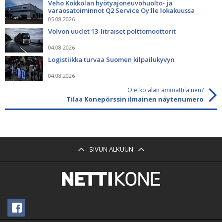
Veho Kokkolan hyötyajoneuvohuolto- ja
varaosatoiminnot Q2 Service Oy:lle lokakuussa
05.08.2026
Volvon uudet 13-litraiset polttomoottorit
04.08.2026
Logistiikka turvaa Suomen kilpailukyvyn
04.08.2026
Oletko alan ammattilainen?
Tilaa Konepörssin ilmainen näytenumero
SIVUN ALKUUN