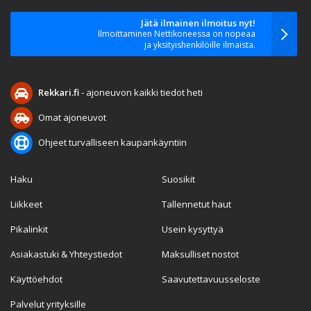
Jätä ilmainen ilmoitus nyt!
Ilmoittaminen Nettikoneessa on nopeaa
ja yksityishenkilöille ilmaista.
Rekkari.fi
- ajoneuvon kaikki tiedot heti
Omat ajoneuvot
Ohjeet turvalliseen kaupankäyntiin
Haku
Suosikit
Liikkeet
Tallennetut haut
Pikalinkit
Usein kysyttyä
Asiakastuki & Yhteystiedot
Maksulliset nostot
Käyttöehdot
Saavutettavuusseloste
Palvelut yrityksille