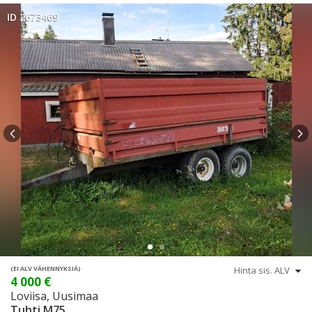
ID 2673469
(EI ALV VÄHENNYKSIÄ)
4 000 €
Loviisa, Uusimaa
Tuhti M75