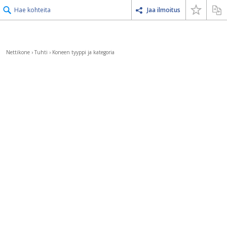
Hae kohteita
Jaa ilmoitus
Nettikone
›
Tuhti
›
Koneen tyyppi ja kategoria