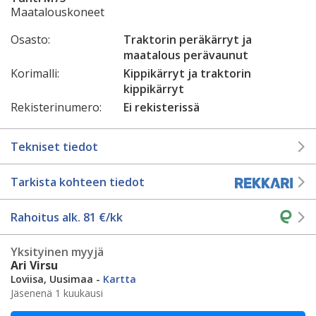
Maatalouskoneet
Osasto:
Traktorin peräkärryt ja
maatalous perävaunut
Korimalli:
Kippikärryt ja traktorin
kippikärryt
Rekisterinumero:
Ei rekisterissä
Tekniset tiedot
Tarkista kohteen tiedot
Rahoitus alk.
81
€/kk
Yksityinen myyjä
Ari Virsu
Loviisa, Uusimaa -
Kartta
Jäsenenä 1 kuukausi