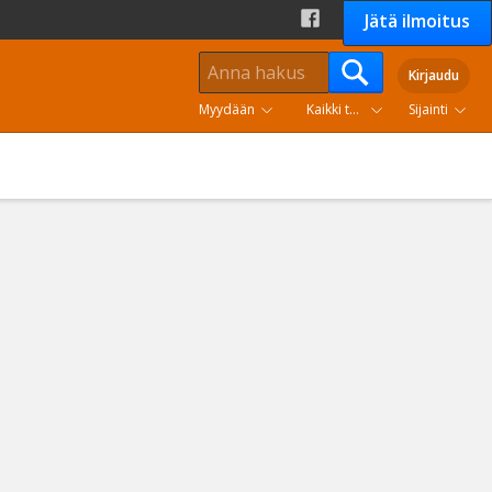
Jätä ilmoitus
Kirjaudu
Myydään
Kaikki tuoteryhmät
Sijainti