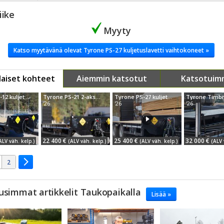
iike
Myyty
Katso myytävänä olevat Tyrone PS-27 kuljetuslavetti vaihtokoneet »
aiset kohteet
Aiemmin katsotut
Katsotuim
Tyrone PS-12 kuljetuslavetti
Tyrone PS-21 2-akselinen kuljetuslavetti
Tyrone PS-27 kuljetuslavetti
'26
'26
'26
22 400 €
25 400 €
32 000 €
ALV väh. kelp.)
(ALV väh. kelp.)
(ALV väh. kelp.)
(ALV 
2
usimmat artikkelit Taukopaikalla
Lisää »