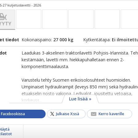
-27 kuljetuslavetti - 2026
et tiedot
Kokonaispaino:
27 000 kg
Kytkentätapa:
Ei ilmoitett
edot
Laadukas 3-akselinen traktorilavetti Pohjois-Irlannista. Teh
kestämään, lavetti mm. hiekkapuhalletaan ennen 2-
komponenttimaalausta.
Varustelu tehty Suomen erikoisolosuhteet huomioiden.
Umpinaiset hydraulirampit (leveys 850 mm) sekä hydrauli
etuakselin nosto vakiona. Ledivalot, jousitettu vetoaisa,
Lue lisää »
korkeuss...
a Facebookissa
Julkaise X:ssä
Kerro kaverille
Näytä
tilastot