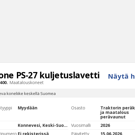
one
PS-27 kuljetuslavetti
Näytä h
Haku
400.
Maatalouskoneet
Tyh
eva koneliike keskellä Suomea
styyppi
Myydään
Osasto
Traktorin peräk
ja maatalous
perävaunut
Konnevesi, Keski-Suomi
Vuosimalli
2026
rinumero
Ei rekisterissä
Päivitetty
15.06.2026