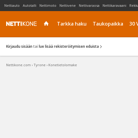
Nettiauto
Autotalli
Nettimoto
Nettivene
Nettivaraosa
Nettikaravaani
Rekk
Tarkka haku
Taukopaikka
30 
Kirjaudu sisään
tai
lue lisää rekisteröitymisen eduista
Nettikone.com
›
Tyrone
›
Konetietolomake