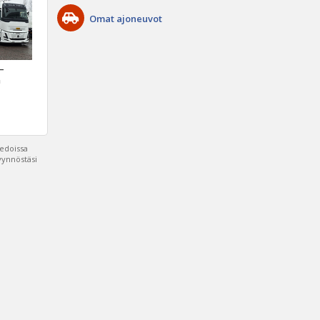
Omat ajoneuvot
 –
a
iedoissa
pyynnöstäsi