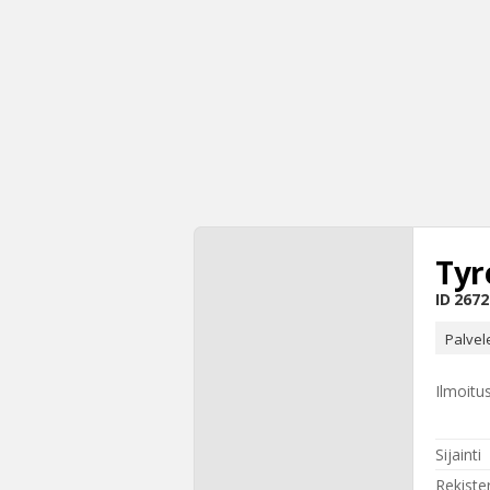
Tyr
ID
2672
Palvel
Ilmoitu
Sijainti
Rekiste