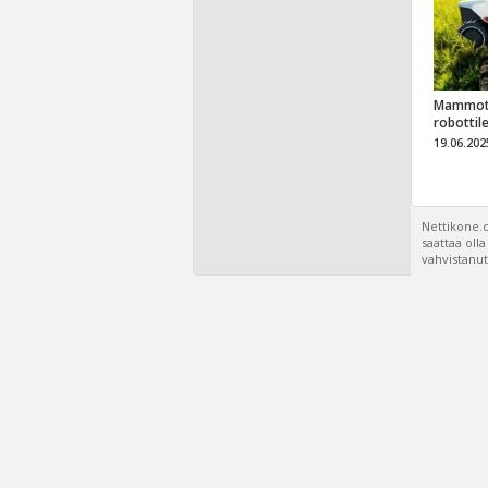
Mammot
robottil
19.06.202
Nettikone.c
saattaa oll
vahvistanut