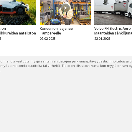
ion
Koneunion laajenee
Volvo FH Electric Aero
eikkureiden aatelistoa
Tampereelle
Maanteiden sähköjun
5
07.02.2025
22.01.2025
om ei ota vastuuta myyjän antamien tietojen paikkansapitävyydestä. Ilmoitetuissa t
a myös tahattomia puutteita tai virheitä. Tieto on siis sitova vasta kun myyjä on sen 
.