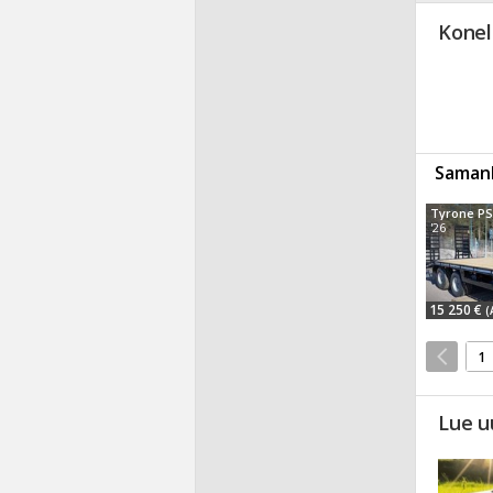
Konel
Samanl
'26
15 250 €
(
1
Lue u