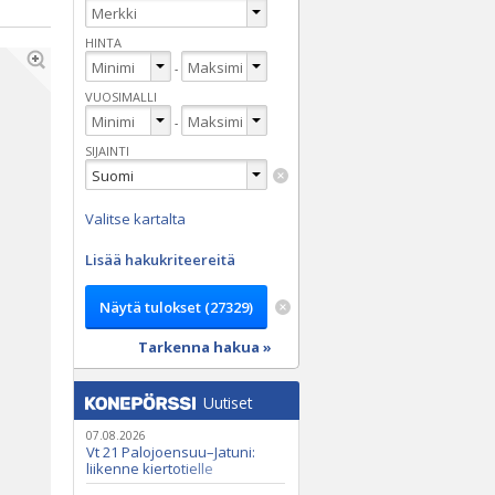
HINTA
-
VUOSIMALLI
-
SIJAINTI
Valitse kartalta
Lisää hakukriteereitä
Tarkenna hakua »
Uutiset
07.08.2026
Vt 21 Palojoensuu–Jatuni:
liikenne kiertotielle
Nunasjoen silloilla