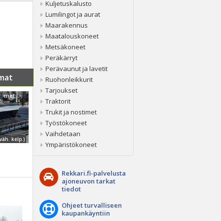
Kuljetuskalusto
Lumilingot ja aurat
Maarakennus
Maatalouskoneet
Metsäkoneet
Peräkärryt
Perävaunut ja lavetit
mat
Ruohonleikkurit
Tarjoukset
Tyrone Timbr -metsäkonelavett...
Traktorit
Trukit ja nostimet
Työstökoneet
Vaihdetaan
väh. kelp.)
Ympäristökoneet
Rekkari.fi-palvelusta
ajoneuvon tarkat
tiedot
Ohjeet turvalliseen
kaupankäyntiin