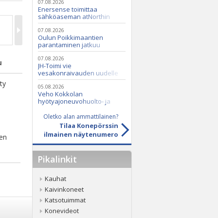
07.08.2026
Enersense toimittaa
sähköaseman atNorthin
datakeskukseen
07.08.2026
Oulun Poikkimaantien
parantaminen jatkuu
07.08.2026
u
JH-Toimi vie
vesakonraivauden uudelle
tasolle Casen ja Seppi-
ty
murskaimen avulla
05.08.2026
Veho Kokkolan
hyötyajoneuvohuolto- ja
varaosatoiminnot Q2 Service
Oy:lle lokakuussa
Oletko alan ammattilainen?
Tilaa Konepörssin
ilmainen näytenumero
nen
Pikalinkit
Kauhat
Kaivinkoneet
Katsotuimmat
Konevideot