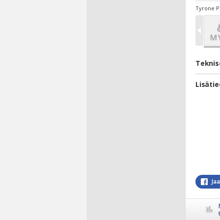
Tyrone PS
Teknis
Lisäti
Ja