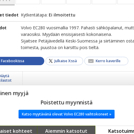
et tiedot
Kytkentätapa:
Ei ilmoitettu
edot
Volvo EC280 vuosimallia 1997. Pahasti sähköpalanut, mut
varaosiksi. Myydään ensisijaisesti kokonaisena.
Sijaitsee Petäjävedellä Keski-Suomessa ja siirtäminen ost
toimesta, puustoa on karsittu pois tieltä.
a Facebookissa
Julkaise X:ssä
Kerro kaverille
Näytä
tilastot
yinen myyjä
Poistettu myynnistä
Katso myytävänä olevat Volvo EC280 vaihtokoneet »
aiset kohteet
Aiemmin katsotut
Katsotuim