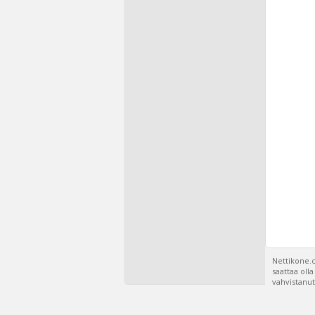
Nettikone.c
saattaa oll
vahvistanut