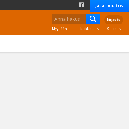
Jätä ilmoitus
Kirjaudu
Myydään
Kaikki tuoteryhmät
Sijainti