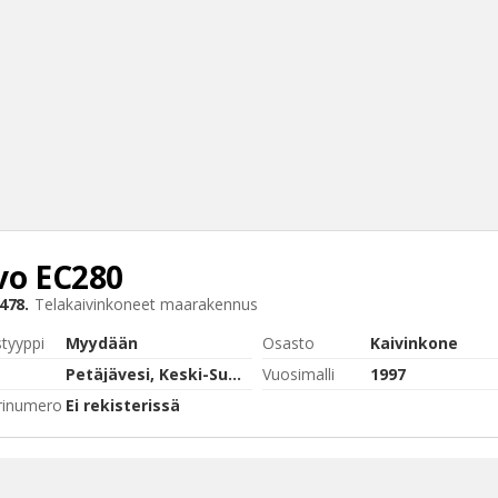
vo
EC280
Haku
478.
Telakaivinkoneet maarakennus
Tyh
styyppi
Myydään
Osasto
Kaivinkone
Petäjävesi, Keski-Suomi
Vuosimalli
1997
rinumero
Ei rekisterissä