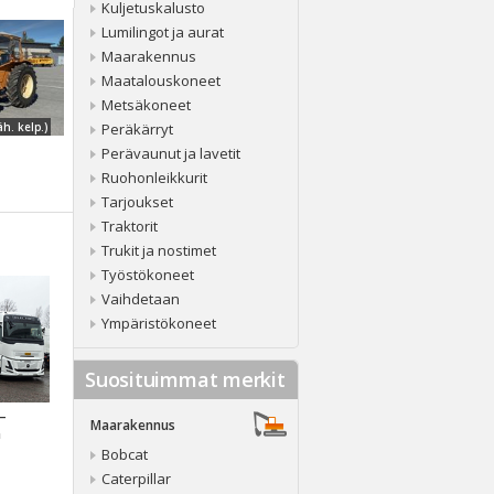
Kuljetuskalusto
Lumilingot ja aurat
Maarakennus
Maatalouskoneet
Metsäkoneet
äh. kelp.)
Peräkärryt
Perävaunut ja lavetit
Ruohonleikkurit
Tarjoukset
Traktorit
Trukit ja nostimet
Työstökoneet
Vaihdetaan
Ympäristökoneet
Suosituimmat merkit
 –
Maarakennus
a
Bobcat
Caterpillar