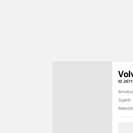
Vol
ID
2671
Ilmoitu
Sijainti
Rekiste