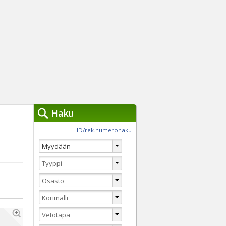
Haku
työkalut »
ID/rek.numerohaku
Käytät tällä hetkellä
jennä haut
Tarkkaa hakua
Vaihda Pikahakuun