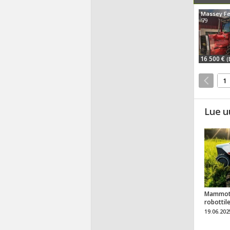
'79
16 500 €
(
1
Lue u
Mammot
robottil
19.06.202