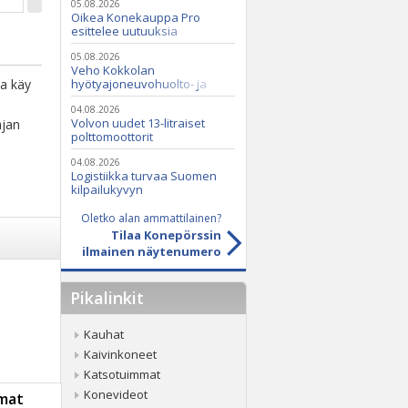
05.08.2026
Oikea Konekauppa Pro
esittelee uutuuksia
ammattikäyttöön
05.08.2026
Veho Kokkolan
ta käy
hyötyajoneuvohuolto- ja
varaosatoiminnot Q2 Service
Oy:lle lokakuussa
04.08.2026
Volvon uudet 13-litraiset
ajan
polttomoottorit
04.08.2026
Logistiikka turvaa Suomen
kilpailukyvyn
Oletko alan ammattilainen?
Tilaa Konepörssin
ilmainen näytenumero
Pikalinkit
Kauhat
Kaivinkoneet
Katsotuimmat
Konevideot
mat