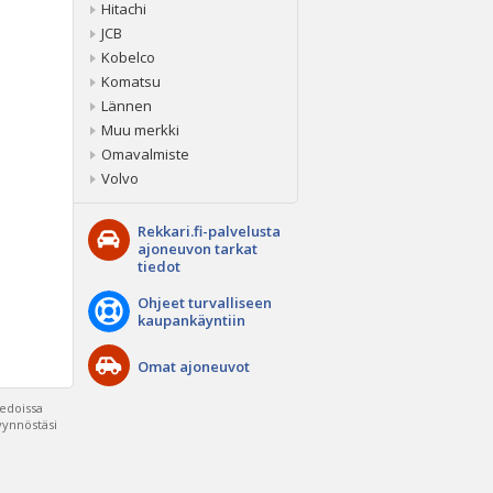
Hitachi
JCB
Kobelco
Komatsu
Lännen
Muu merkki
Omavalmiste
Volvo
Rekkari.fi-palvelusta
ajoneuvon tarkat
tiedot
Ohjeet turvalliseen
kaupankäyntiin
Omat ajoneuvot
iedoissa
pyynnöstäsi