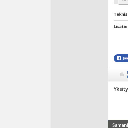
Teknis
Lisäti
Ja
Yksit
Samanl