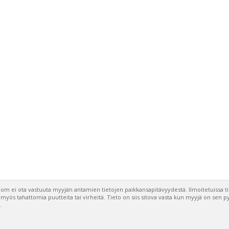
om ei ota vastuuta myyjän antamien tietojen paikkansapitävyydestä. Ilmoitetuissa t
a myös tahattomia puutteita tai virheitä. Tieto on siis sitova vasta kun myyjä on sen 
.