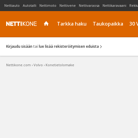
Nettiauto
Autotalli
Nettimoto
Nettivene
Nettivaraosa
Nettikaravaani
Rekk
Tarkka haku
Taukopaikka
30 
Kirjaudu sisään
tai
lue lisää rekisteröitymisen eduista
Nettikone.com
›
Volvo
›
Konetietolomake