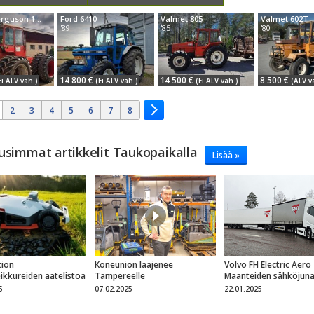
Massey Ferguson 1200
Ford 6410
Valmet 805
Valmet 602T
'89
'85
'80
14 800 €
14 500 €
8 500 €
Ei ALV väh.)
(Ei ALV väh.)
(Ei ALV väh.)
(ALV v
2
3
4
5
6
7
8
usimmat artikkelit Taukopaikalla
Lisää »
ion
Koneunion laajenee
Volvo FH Electric Aero
eikkureiden aatelistoa
Tampereelle
Maanteiden sähköjun
5
07.02.2025
22.01.2025