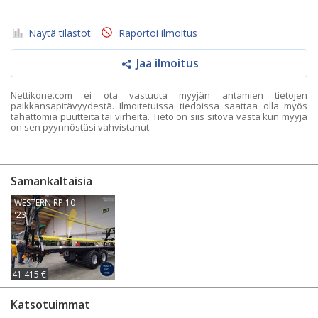
Näytä tilastot
Raportoi ilmoitus
Jaa ilmoitus
Nettikone.com ei ota vastuuta myyjän antamien tietojen
paikkansapitävyydestä. Ilmoitetuissa tiedoissa saattaa olla myös
tahattomia puutteita tai virheitä. Tieto on siis sitova vasta kun myyjä
on sen pyynnöstäsi vahvistanut.
Samankaltaisia
WESTERN RP 10
'23
41 415 €
Katsotuimmat