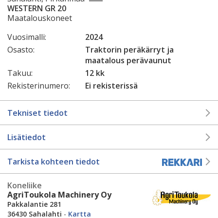
WESTERN GR 20
Maatalouskoneet
Vuosimalli:
2024
Osasto:
Traktorin peräkärryt ja
maatalous perävaunut
Takuu:
12 kk
Rekisterinumero:
Ei rekisterissä
Tekniset tiedot
Lisätiedot
Tarkista kohteen tiedot
Koneliike
AgriToukola Machinery Oy
Pakkalantie 281
36430 Sahalahti
-
Kartta