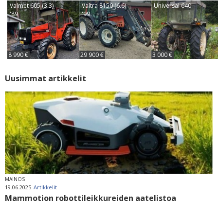
Valmet 605 (3.3)
Valtra 8150 (6.6)
Universal 640
'89
'99
8 990 €
29 900 €
3 000 €
Uusimmat artikkelit
MAINOS
19.06.2025
Artikkelit
Mammotion robottileikkureiden aatelistoa