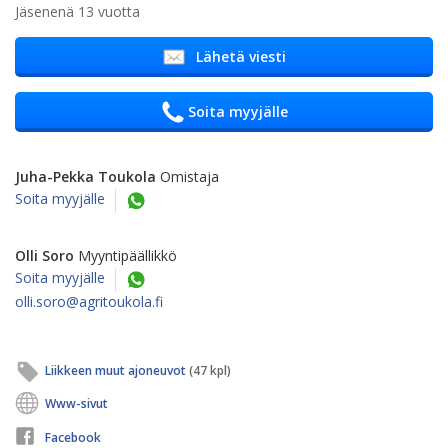
Jäsenenä 13 vuotta
Lähetä viesti
Soita myyjälle
Juha-Pekka Toukola
Omistaja
Soita myyjälle
Olli Soro
Myyntipäällikkö
Soita myyjälle
olli.soro@agritoukola.fi
Liikkeen muut ajoneuvot
(47 kpl)
Www-sivut
Facebook