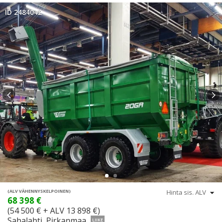
ID 2484042
(ALV VÄHENNYSKELPOINEN)
68 398 €
(54 500 € + ALV 13 898 €)
Sahalahti, Pirkanmaa
LIIKE