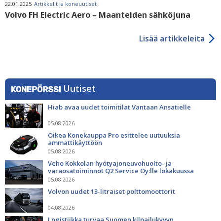
22.01.2025
Artikkelit ja koneuutiset
Volvo FH Electric Aero – Maanteiden sähköjuna
Lisää artikkeleita
Uutiset
Hiab avaa uudet toimitilat Vantaan Ansatielle
05.08.2026
Oikea Konekauppa Pro esittelee uutuuksia
ammattikäyttöön
05.08.2026
Veho Kokkolan hyötyajoneuvohuolto- ja
varaosatoiminnot Q2 Service Oy:lle lokakuussa
05.08.2026
Volvon uudet 13-litraiset polttomoottorit
04.08.2026
Logistiikka turvaa Suomen kilpailukyvyn