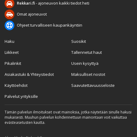
Rekkari.fi
- ajoneuvon kaikki tiedot heti
Omat ajoneuvot
Ohjeet turvalliseen kaupankäyntiin
Haku
Suosikit
Liikkeet
Tallennetut haut
Pikalinkit
Usein kysyttyä
Asiakastuki & Yhteystiedot
Maksulliset nostot
Käyttöehdot
Saavutettavuusseloste
Palvelut yrityksille
Tämän palvelun ilmoitukset ovat mainoksia, jotka näytetään sinulle hakusi
mukaisesti. Muuhun palvelun kohdennettuun mainontaan voit vaikuttaa
evästeasetusten kautta.