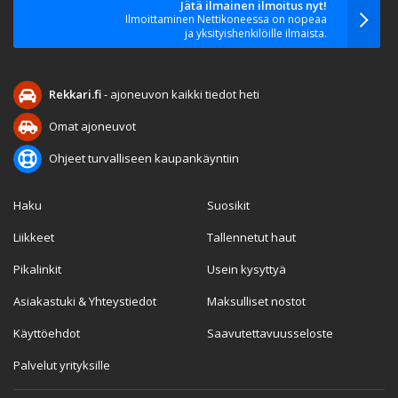
Jätä ilmainen ilmoitus nyt!
Ilmoittaminen Nettikoneessa on nopeaa
ja yksityishenkilöille ilmaista.
Rekkari.fi
- ajoneuvon kaikki tiedot heti
Omat ajoneuvot
Ohjeet turvalliseen kaupankäyntiin
Haku
Suosikit
Liikkeet
Tallennetut haut
Pikalinkit
Usein kysyttyä
Asiakastuki & Yhteystiedot
Maksulliset nostot
Käyttöehdot
Saavutettavuusseloste
Palvelut yrityksille