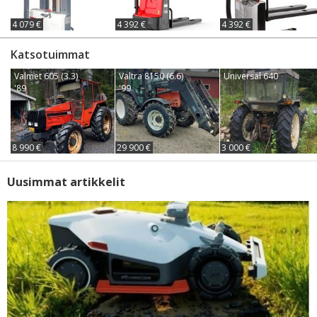
4 079 €
4 392 €
4 392 €
Katsotuimmat
Valmet 605 (3.3)
Valtra 8150 (6.6)
Universal 640
'89
'99
8 990 €
29 900 €
3 000 €
Uusimmat artikkelit