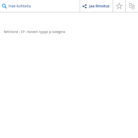
Hae kohteita
Jaa ilmoitus
Nettikone
›
EP
›
Koneen tyyppi ja kategoria