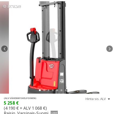
ID 2378265
(ALV VÄHENNYSKELPOINEN)
5 258 €
(4 190 € + ALV 1 068 €)
Raisio, Varsinais-Suomi
LIIKE