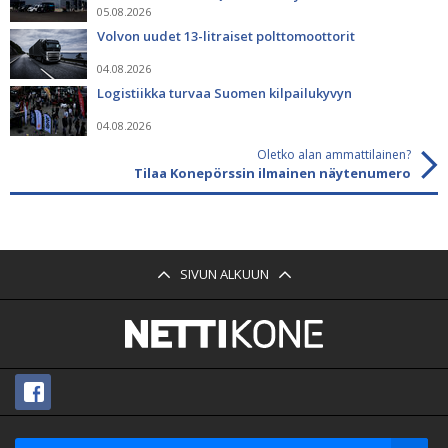
05.08.2026
Volvon uudet 13-litraiset polttomoottorit
04.08.2026
Logistiikka turvaa Suomen kilpailukyvyn
04.08.2026
Oletko alan ammattilainen?
Tilaa Konepörssin ilmainen näytenumero
SIVUN ALKUUN