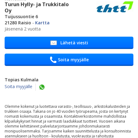
Turun Hylly- ja Trukkitalo
Oy
Tuijussuontie 6
21280 Raisio
-
Kartta
Jäsenenä 2 vuotta
Lähetä viesti
Soita myyjälle
Topias Kulmala
Soita myyjälle
Olemme kokenut ja luotettava varasto-, teollisuus-, arkistokalusteiden ja
trukkien osaaja. Takana on jo 40 vuoden työrupeama, josta on kertynyt
roimasti kokemusta ja osaamista. Kontaktiverkostomme mahdollistaa
kilpailukykyiset hinnat ja varmasti laadukkaat tuotteet. Vuosien aikana
olemme kehittäneet palvelutarjontaamme johdonmukaisesti
monipuolisemmaksi. Tarjoamme kaiken suunnittelusta ja konsultoinnista
asennukseen ja huoltoon - koulutusta, vuokrausta ja rahoitusta