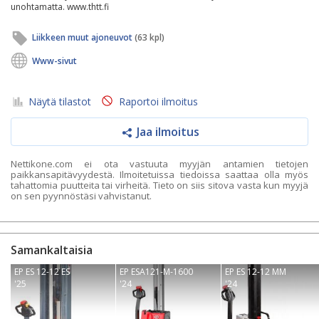
unohtamatta. www.thtt.fi
Liikkeen muut ajoneuvot
(63 kpl)
Www-sivut
Näytä tilastot
Raportoi ilmoitus
Jaa ilmoitus
Nettikone.com ei ota vastuuta myyjän antamien tietojen
paikkansapitävyydestä. Ilmoitetuissa tiedoissa saattaa olla myös
tahattomia puutteita tai virheitä. Tieto on siis sitova vasta kun myyjä
on sen pyynnöstäsi vahvistanut.
Samankaltaisia
EP ES 12-12 ES
EP ESA121-M-1600
EP ES 12-12 MM
'25
'24
'24