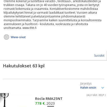
Olemme kokenut ja luotettava varasto-, teollisuus-, arkistokalusteiden ja
trukkien osaaja. Takana on jo 40 vuoden työrupeama, josta on kertynyt
roimasti kokemusta ja osaamista. Kontaktiverkostomme mahdollistaa
kilpailukykyiset hinnat ja varmasti laadukkaat tuotteet. Vuosien aikana
olemme kehittäneet palvelutarjontaamme johdonmukaisesti
monipuolisemmaksi. Tarjoamme kaiken suunnittelusta ja konsultoinnista
asennukseen ja huoltoon - koulutusta, vuokrausta ja rahoitusta
unohtamatta. www.thtt.fi
Www-sivut
Suosikit
Hakutulokset
63
kpl
Järjestys
(ALV VÄH. KELP.)
Rocla RMA25NT
778 €
2023
,