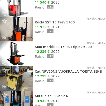
11 540 €
2025
,
Raisio
LIIKE
(ALV VÄH. KELP.)
Rocla SST 16 Trev 5400
11 922 €
2021
,
Raisio
LIIKE
(ALV VÄH. KELP.)
Muu merkki ES 16 RS Triplex 5000
12 236 €
2025
,
Raisio
LIIKE
(ALV VÄH. KELP.)
Cat NPV20N3 VUOKRALLA TOISTAISEKSI
12 299 €
2022
,
Raisio
LIIKE
(ALV VÄH. KELP.)
Mitsubishi SBR 12 N
14 934 €
2019
,
Raisio
LIIKE