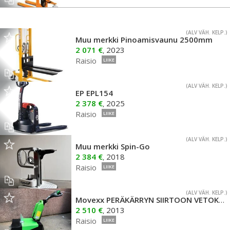
(ALV VÄH. KELP.)
Muu merkki Pinoamisvaunu 2500mm
2 071 €
2023
,
Raisio
LIIKE
(ALV VÄH. KELP.)
EP EPL154
2 378 €
2025
,
Raisio
LIIKE
(ALV VÄH. KELP.)
Muu merkki Spin-Go
2 384 €
2018
,
Raisio
LIIKE
(ALV VÄH. KELP.)
Movexx PERÄKÄRRYN SIIRTOON VETOKONE
2 510 €
2013
,
Raisio
LIIKE