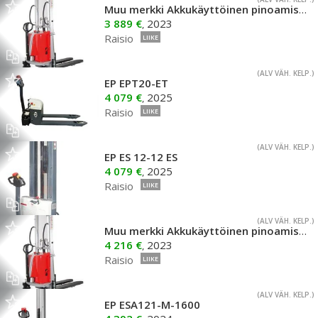
Muu merkki Akkukäyttöinen pinoamisvaunu 2700mm
3 889 €
2023
,
Raisio
LIIKE
(ALV VÄH. KELP.)
EP EPT20-ET
4 079 €
2025
,
Raisio
LIIKE
(ALV VÄH. KELP.)
EP ES 12-12 ES
4 079 €
2025
,
Raisio
LIIKE
(ALV VÄH. KELP.)
Muu merkki Akkukäyttöinen pinoamisvaunu 3500mm
4 216 €
2023
,
Raisio
LIIKE
(ALV VÄH. KELP.)
EP ESA121-M-1600