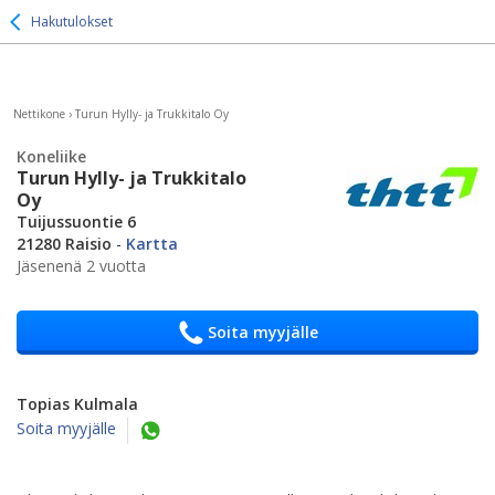
Hakutulokset
Nettikone
›
Turun Hylly- ja Trukkitalo Oy
Koneliike
Turun Hylly- ja Trukkitalo
Oy
Tuijussuontie 6
21280 Raisio
-
Kartta
Jäsenenä 2 vuotta
Soita myyjälle
Topias Kulmala
Soita myyjälle