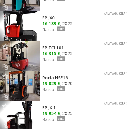
(ALV VÄH. KELP.)
EP JX0
16 189 €
2025
,
Raisio
LIIKE
(ALV VÄH. KELP.)
EP TCL101
16 315 €
2025
,
Raisio
LIIKE
(ALV VÄH. KELP.)
Rocla HSF16
19 829 €
2020
,
Raisio
LIIKE
(ALV VÄH. KELP.)
EP JX 1
19 954 €
2025
,
Raisio
LIIKE