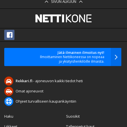
SIVUN ALKUUN
Jätä ilmainen ilmoitus nyt!
Ilmoittaminen Nettikoneessa on nopeaa
ja yksityishenkilöille ilmaista.
Rekkari.fi
- ajoneuvon kaikki tiedot heti
Omat ajoneuvot
Ohjeet turvalliseen kaupankäyntiin
Haku
Suosikit
Liikkeet
Tallennetut haut