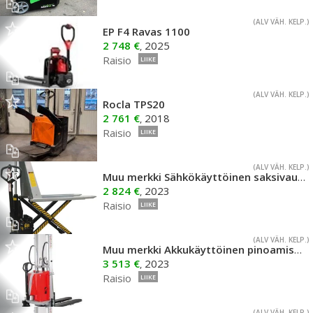
(ALV VÄH. KELP.)
EP F4 Ravas 1100
2 748 €
2025
,
Raisio
LIIKE
(ALV VÄH. KELP.)
Rocla TPS20
2 761 €
2018
,
Raisio
LIIKE
(ALV VÄH. KELP.)
Muu merkki Sähkökäyttöinen saksivaunu 1000kg SV1000E
2 824 €
2023
,
Raisio
LIIKE
(ALV VÄH. KELP.)
Muu merkki Akkukäyttöinen pinoamisvaunu 1600mm
3 513 €
2023
,
Raisio
LIIKE
(ALV VÄH. KELP.)