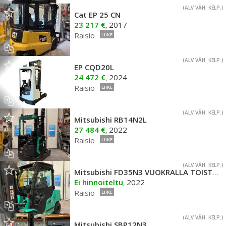
(ALV VÄH. KELP.)
Cat EP 25 CN
23 217 €
2017
,
Raisio
LIIKE
(ALV VÄH. KELP.)
EP CQD20L
24 472 €
2024
,
Raisio
LIIKE
(ALV VÄH. KELP.)
Mitsubishi RB14N2L
27 484 €
2022
,
Raisio
LIIKE
(ALV VÄH. KELP.)
Mitsubishi FD35N3 VUOKRALLA TOISTAISEKSI
Ei hinnoiteltu
2022
,
Raisio
LIIKE
(ALV VÄH. KELP.)
Mitsubishi SBP12N3