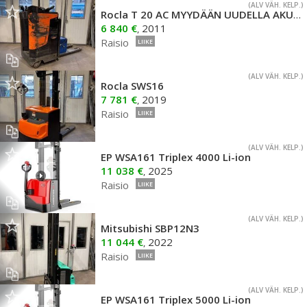
(ALV VÄH. KELP.)
Rocla T 20 AC MYYDÄÄN UUDELLA AKULLA
6 840 €
2011
,
Raisio
LIIKE
(ALV VÄH. KELP.)
Rocla SWS16
7 781 €
2019
,
Raisio
LIIKE
(ALV VÄH. KELP.)
EP WSA161 Triplex 4000 Li-ion
11 038 €
2025
,
Raisio
LIIKE
(ALV VÄH. KELP.)
Mitsubishi SBP12N3
11 044 €
2022
,
Raisio
LIIKE
(ALV VÄH. KELP.)
EP WSA161 Triplex 5000 Li-ion