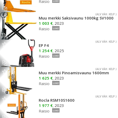
Raisio
LIIKE
(ALV VÄH. KELP.)
Muu merkki Saksivaunu 1000kg SV1000
1 003 €
2023
,
Raisio
LIIKE
(ALV VÄH. KELP.)
EP F4
1 254 €
2025
,
Raisio
LIIKE
(ALV VÄH. KELP.)
Muu merkki Pinoamisvaunu 1600mm
1 625 €
2023
,
Raisio
LIIKE
(ALV VÄH. KELP.)
Rocla RSM10S1600
1 977 €
2023
,
Raisio
LIIKE