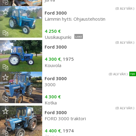
(EI ALV VÄH.)
Ford 3000
Lämmin hytti. Ohjaustehostin
4 250 €
Uusikaupunki
LIIKE
(EI ALV VÄH.)
Ford 3000
4 300 €
1975
,
Kouvola
(EI ALV VÄH.)
72H
Ford 3000
3000
4 300 €
Kotka
(EI ALV VÄH.)
Ford 3000
FORD 3000 traktori
4 400 €
1974
,