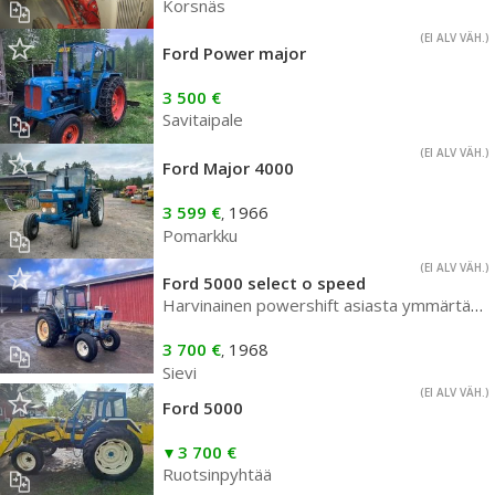
Korsnäs
(EI ALV VÄH.)
Ford Power major
3 500 €
Savitaipale
(EI ALV VÄH.)
Ford Major 4000
3 599 €
1966
,
Pomarkku
(EI ALV VÄH.)
Ford 5000 select o speed
Harvinainen powershift asiasta ymmärtävälle
3 700 €
1968
,
Sievi
(EI ALV VÄH.)
Ford 5000
3 700 €
Ruotsinpyhtää