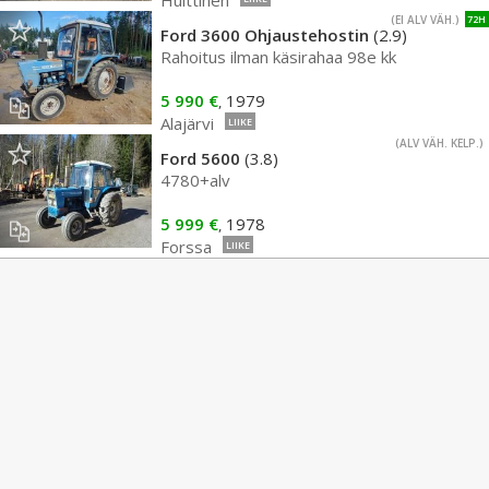
Huittinen
(EI ALV VÄH.)
72H
Ford 3600 Ohjaustehostin
(2.9)
Rahoitus ilman käsirahaa 98e kk
5 990 €
1979
,
Alajärvi
LIIKE
(ALV VÄH. KELP.)
Ford 5600
(3.8)
4780+alv
5 999 €
1978
,
Forssa
LIIKE