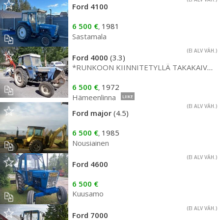
Ford 4100
6 500 €
1981
,
Sastamala
(EI ALV VÄH.)
Ford 4000
(3.3)
*RUNKOON KIINNITETYLLÄ TAKAKAIVURILLA*
6 500 €
1972
,
Hämeenlinna
LIIKE
(EI ALV VÄH.)
Ford major
(4.5)
6 500 €
1985
,
Nousiainen
(EI ALV VÄH.)
Ford 4600
6 500 €
Kuusamo
(EI ALV VÄH.)
Ford 7000