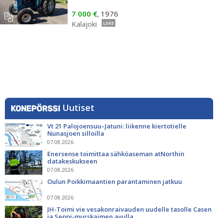
7 000 €
1976
,
Kalajoki
LIIKE
Uutiset
Vt 21 Palojoensuu–Jatuni: liikenne kiertotielle
Nunasjoen silloilla
07.08.2026
Enersense toimittaa sähköaseman atNorthin
datakeskukseen
07.08.2026
Oulun Poikkimaantien parantaminen jatkuu
07.08.2026
JH-Toimi vie vesakonraivauden uudelle tasolle Casen
ja Seppi-murskaimen avulla