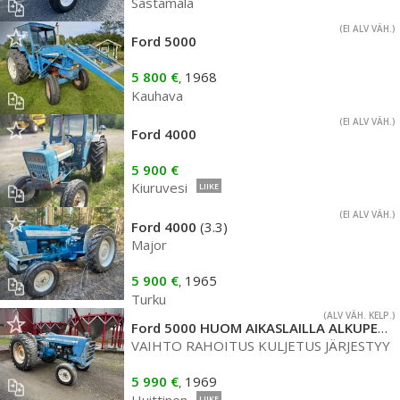
Sastamala
(EI ALV VÄH.)
Ford 5000
5 800 €
1968
,
Kauhava
(EI ALV VÄH.)
Ford 4000
5 900 €
Kiuruvesi
LIIKE
(EI ALV VÄH.)
Ford 4000
(3.3)
Major
5 900 €
1965
,
Turku
(ALV VÄH. KELP.)
Ford 5000 HUOM AIKASLAILLA ALKUPERÄINEN
VAIHTO RAHOITUS KULJETUS JÄRJESTYY
5 990 €
1969
,
LIIKE