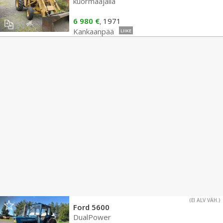
kuormaajalla
6 980 €
1971
,
Kankaanpää
LIIKE
(EI ALV VÄH.)
Ford 5600
DualPower