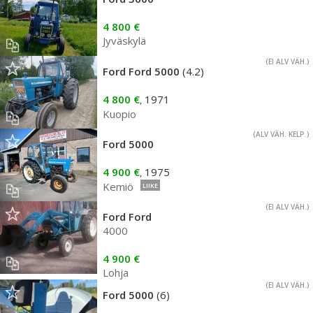
4 800 €
Jyväskylä
(EI ALV VÄH.)
Ford Ford 5000
(4.2)
4 800 €
1971
,
Kuopio
(ALV VÄH. KELP.)
Ford 5000
4 900 €
1975
,
Kemiö
LIIKE
(EI ALV VÄH.)
Ford Ford
4000
4 900 €
Lohja
(EI ALV VÄH.)
Ford 5000
(6)