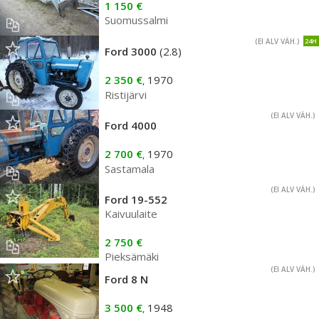
1 150 €
Suomussalmi
(EI ALV VÄH.)
24H
Ford 3000
(2.8)
2 350 €
1970
,
Ristijärvi
(EI ALV VÄH.)
Ford 4000
2 700 €
1970
,
Sastamala
(EI ALV VÄH.)
Ford 19-552
Kaivuulaite
2 750 €
Pieksämäki
(EI ALV VÄH.)
Ford 8 N
3 500 €
1948
,