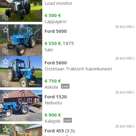
Load monitor
6 500 €
Lappajärvi
(EI ALV VÄH.)
Ford 5000
6 550 €
1975
,
Salo
(EI ALV VÄH.)
Ford 5600
Ostetaan Traktorit Kaivinkoneet
6 750 €
Askola
LIIKE
(EI ALV VÄH.)
Ford 1520
Neliveto
6 900 €
Kalajoki
LIIKE
(EI ALV VÄH.)
Ford 455
(3.3)