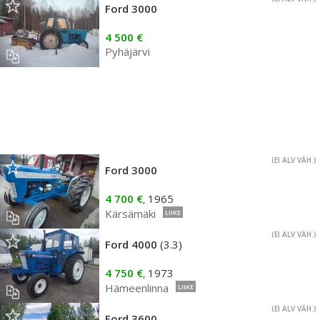
Ford 3000
4 500 €
Pyhäjärvi
(EI ALV VÄH.)
Ford 3000
4 700 €
1965
,
Kärsämäki
LIIKE
(EI ALV VÄH.)
Ford 4000
(3.3)
4 750 €
1973
,
Hämeenlinna
LIIKE
(EI ALV VÄH.)
Ford 3600