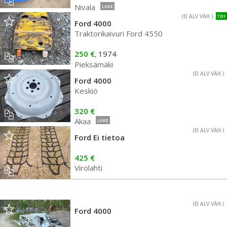
Nivala
LIIKE
(EI ALV VÄH.)
72H
Ford 4000
Traktorikaivuri Ford 4550
250 €
1974
,
Pieksämäki
(EI ALV VÄH.)
Ford 4000
Keskiö
320 €
Akaa
LIIKE
(EI ALV VÄH.)
Ford Ei tietoa
425 €
Virolahti
(EI ALV VÄH.)
Ford 4000