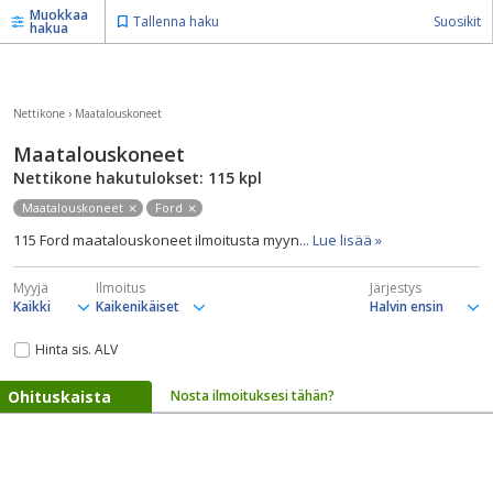
Muokkaa
Tallenna haku
Suosikit
hakua
Nettikone
›
Maatalouskoneet
Maatalouskoneet
Nettikone hakutulokset: 115
kpl
Maatalouskoneet
Ford
115 Ford maatalouskoneet ilmoitusta myyn
... Lue lisää »
Myyjä
Ilmoitus
Järjestys
Hinta sis. ALV
Ohituskaista
Nosta ilmoituksesi tähän?