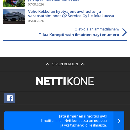
07.08.2026
Veho Kokkolan hyötyajoneuvohuolto- ja
varaosatoiminnot Q2 Service Oy:lle lokakuussa
05.08.2026
Oletko alan ammattilainen?
Tilaa Konepörssin ilmainen näytenumero
SIVUN ALKUUN
Jätä ilmainen ilmoitus nyt!
Ilmoittaminen Nettikoneessa on nopeaa
ja yksityishenkilöille ilmaista.