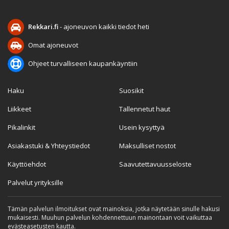
Rekkari.fi
- ajoneuvon kaikki tiedot heti
Omat ajoneuvot
Ohjeet turvalliseen kaupankäyntiin
Haku
Suosikit
Liikkeet
Tallennetut haut
Pikalinkit
Usein kysyttyä
Asiakastuki & Yhteystiedot
Maksulliset nostot
Käyttöehdot
Saavutettavuusseloste
Palvelut yrityksille
Tämän palvelun ilmoitukset ovat mainoksia, jotka näytetään sinulle hakusi
mukaisesti. Muuhun palvelun kohdennettuun mainontaan voit vaikuttaa
evästeasetusten kautta.