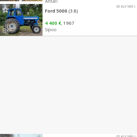
Ähtäri
(EI ALV VÄH.)
Ford 5000
(3.8)
4 400 €
1967
,
Sipoo
(EI ALV VÄH.)