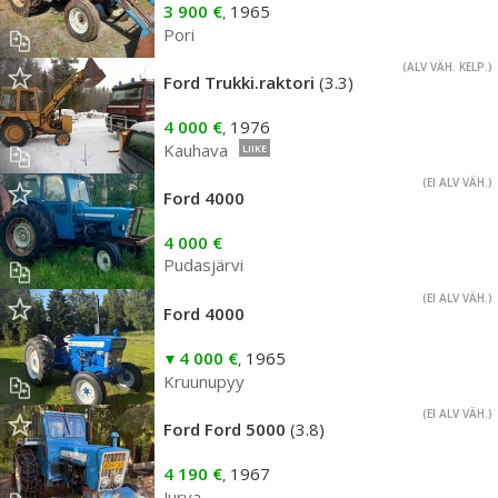
3 900 €
1965
,
Pori
(ALV VÄH. KELP.)
Ford Trukki.raktori
(3.3)
4 000 €
1976
,
Kauhava
LIIKE
(EI ALV VÄH.)
Ford 4000
4 000 €
Pudasjärvi
(EI ALV VÄH.)
Ford 4000
4 000 €
1965
,
Kruunupyy
(EI ALV VÄH.)
Ford Ford 5000
(3.8)
4 190 €
1967
,
Jurva