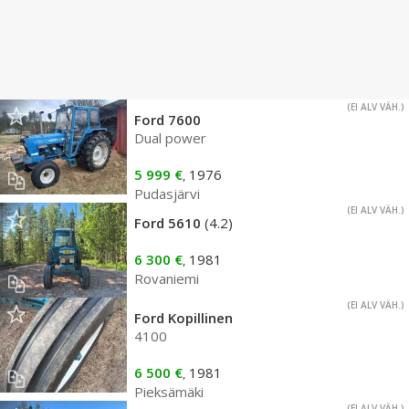
(EI ALV VÄH.)
Ford 7600
Dual power
5 999 €
1976
,
Pudasjärvi
(EI ALV VÄH.)
Ford 5610
(4.2)
6 300 €
1981
,
Rovaniemi
(EI ALV VÄH.)
Ford Kopillinen
4100
6 500 €
1981
,
Pieksämäki
(EI ALV VÄH.)