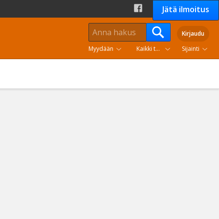
Jätä ilmoitus
Kirjaudu
Myydään
Kaikki tuoteryhmät
Sijainti