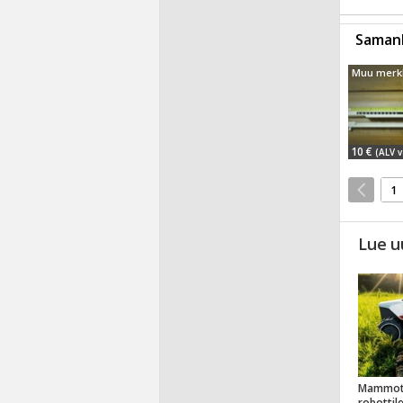
Samanl
10 €
(ALV v
1
Lue u
Mammot
robottil