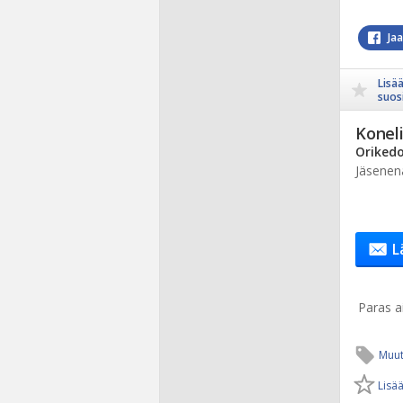
Ja
Lisä
suosi
Koneli
Orikedo
Jäsenen
L
Paras ai
Muut
Lisää