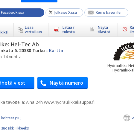
a Facebookissa
Julkaise X:ssä
Kerro kaverille
Lisää
Lataa /
Näytä
Ra
ä
vertailuun
tulosta
tilastot
il
kiksi
ike:
Hel-Tec Ab
nkatu 6, 20380 Turku
-
Kartta
ä 14 vuotta
Hydraulikka Ne
Hydrauliikka
ähetä viesti
Näytä numero
ka tavoitella:
Aina 24h www.hydrauliikkakauppa.fi
 kohteet (50)
W
 suosikkiliikkeeksi