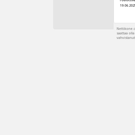
19.06.202
Nettikone.c
saattaa oll
vahvistanut