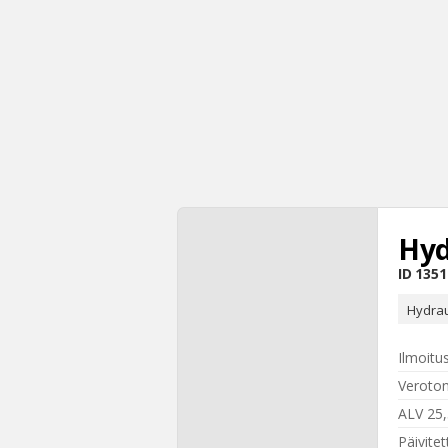
Hyd
ID
1351
Hydrau
Ilmoitu
Veroton
ALV 25
Päivitet