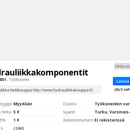
rauliikkakomponentit
Haku
851.
Työkoneet
Lähetä 
Tyh
(ALV väh
likka Nettikauppa http://www.hydrauliikkakauppa.fi/
styyppi
Myydään
Osasto
Työkoneiden va
 hinta
5 €
Sijainti
,5%
1 €
Rekisterinumero
Ei rekisterissä
ty
(24H)