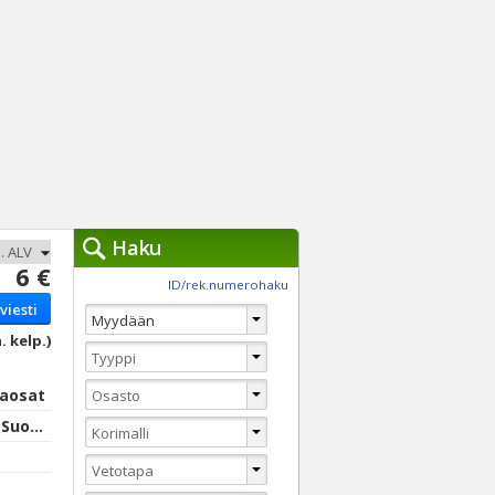
Haku
6 €
työkalut »
ID/rek.numerohaku
viesti
Käytät tällä hetkellä
jennä haut
. kelp.)
Tarkkaa hakua
Vaihda Pikahakuun
raosat
Turku, Varsinais-Suomi