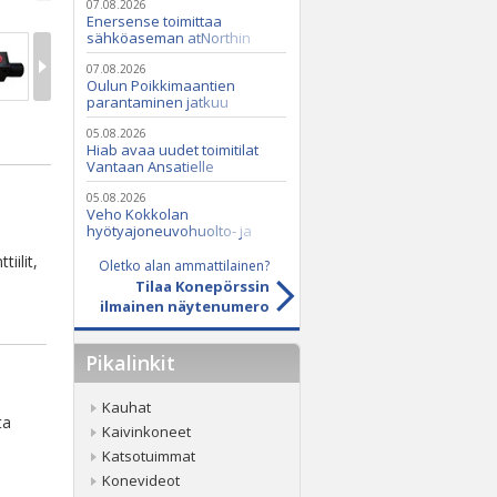
07.08.2026
Enersense toimittaa
sähköaseman atNorthin
datakeskukseen
07.08.2026
Oulun Poikkimaantien
parantaminen jatkuu
05.08.2026
Hiab avaa uudet toimitilat
Vantaan Ansatielle
05.08.2026
Veho Kokkolan
hyötyajoneuvohuolto- ja
varaosatoiminnot Q2 Service
iilit,
Oy:lle lokakuussa
Oletko alan ammattilainen?
Tilaa Konepörssin
ilmainen näytenumero
Pikalinkit
Kauhat
ta
Kaivinkoneet
Katsotuimmat
Konevideot