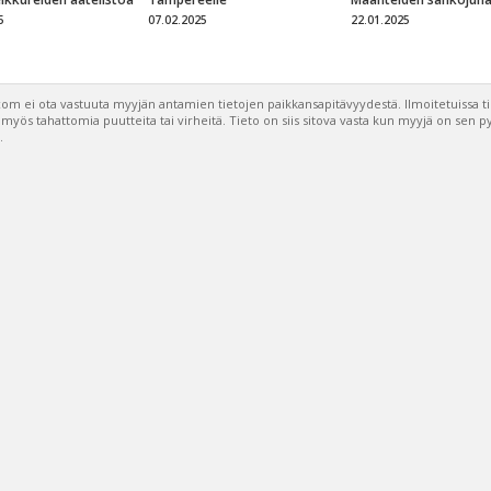
5
07.02.2025
22.01.2025
om ei ota vastuuta myyjän antamien tietojen paikkansapitävyydestä. Ilmoitetuissa t
a myös tahattomia puutteita tai virheitä. Tieto on siis sitova vasta kun myyjä on sen 
.