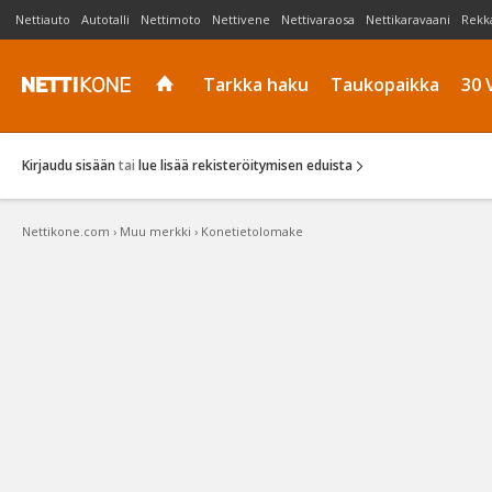
Nettiauto
Autotalli
Nettimoto
Nettivene
Nettivaraosa
Nettikaravaani
Rekk
Tarkka haku
Taukopaikka
30 
Kirjaudu sisään
tai
lue lisää rekisteröitymisen eduista
Nettikone.com
›
Muu merkki
›
Konetietolomake