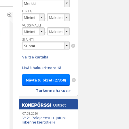
HINTA
-
VUOSIMALLI
-
SIJAINTI
Valitse kartalta
Lisää hakukriteereitä
Tarkenna hakua »
Uutiset
07.08.2026
Vt 21 Palojoensuu–Jatuni:
liikenne kiertotielle
Nunasjoen silloilla