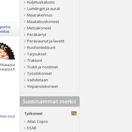
Kuljetuskalusto
Lumilingot ja aurat
Maarakennus
Maatalouskoneet
portoi
Metsäkoneet
moitus
Peräkärryt
Perävaunut ja lavetit
Ruohonleikkurit
Tarjoukset
Traktorit
ttikauppa
Trukit ja nostimet
kauppa.fi
Työstökoneet
Vaihdetaan
Ympäristökoneet
Suosituimmat merkit
Työkoneet
ww-sivut
Atlas Copco
ESAB