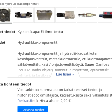
ki Hydrauliikkakomponentit
et tiedot
Kytkentätapa:
Ei ilmoitettu
edot
Hydrauliikkakomponentit
Hydrauliikkakomponentit ja hydrauliikkaosat kuten
käsiohjausventtiilit, metsäkuormaimille, etukuormaajanventt
sähköventtiilit, käsi-/ ohjattuventtilipöytä, Sauer-Danfoss
PVE032, Radio ohjaus, pumput ja moottorit, apuventtiilit,
Lue lisää »
sylinterit ja tarvikkeet, asennus...
ta kohteen tiedot
Voit tarkistaa kuorma-auton tarkat tekniset tiedot ja
historiatiedot omistajista, katsastuksista sekä vakuutuksis
Rekkari.fi
:stä. Hinta alkaen 2,90 €
Tarkista tiedot