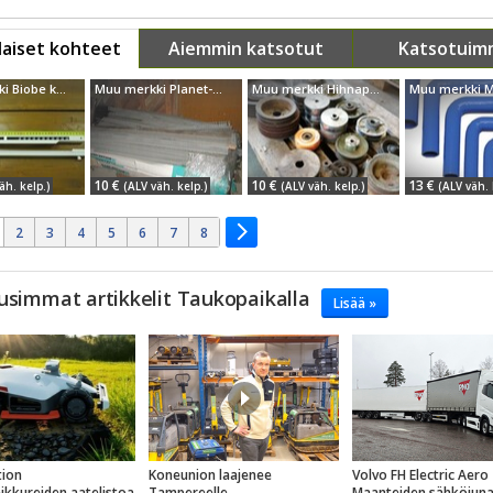
aiset kohteet
Aiemmin katsotut
Katsotuim
Muu merkki Biobe korvausilmaventt...
Muu merkki Planet-Wattohm kaapelikouru
Muu merkki Hihnapyöriä
10 €
10 €
13 €
äh. kelp.)
(ALV väh. kelp.)
(ALV väh. kelp.)
(ALV väh. 
2
3
4
5
6
7
8
usimmat artikkelit Taukopaikalla
Lisää »
ion
Koneunion laajenee
Volvo FH Electric Aero
eikkureiden aatelistoa
Tampereelle
Maanteiden sähköjun