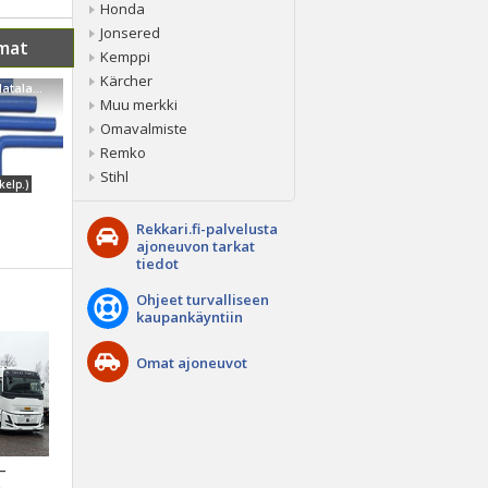
Honda
Jonsered
mat
Kemppi
Kärcher
Muu merkki Matalapaineletku...
Muu merkki
Omavalmiste
Remko
Stihl
kelp.)
Rekkari.fi-palvelusta
ajoneuvon tarkat
tiedot
Ohjeet turvalliseen
kaupankäyntiin
Omat ajoneuvot
 –
a