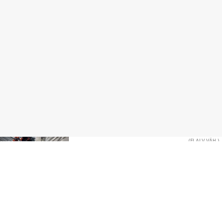
(EI ALV VÄH.)
Muu merkki Törmäyssuojia
49 €
Jyväskylä
(ALV VÄH. KELP.)
Muu merkki 3-Tieventtiili käsivivulla
Uusia, Kahta eri mallia 3/4" ja 1" kierteellä