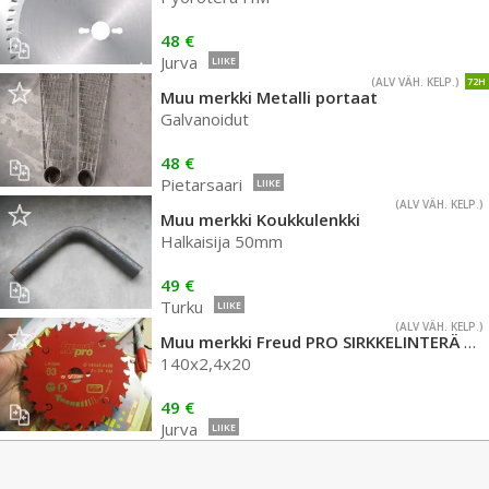
48 €
Jurva
LIIKE
(ALV VÄH. KELP.)
72H
Muu merkki Metalli portaat
Galvanoidut
48 €
Pietarsaari
LIIKE
(ALV VÄH. KELP.)
Muu merkki Koukkulenkki
Halkaisija 50mm
49 €
Turku
LIIKE
(ALV VÄH. KELP.)
Muu merkki Freud PRO SIRKKELINTERÄ 140mm KOVAMETALLI
140x2,4x20
49 €
Jurva
LIIKE