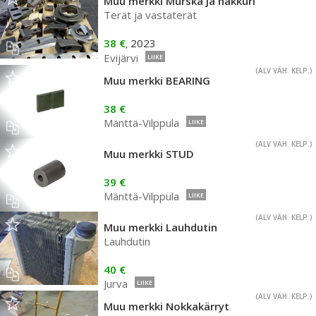
Muu merkki Murska ja hakkuri
Terät ja vastaterät
38 €
2023
,
Evijärvi
LIIKE
(ALV VÄH. KELP.)
Muu merkki BEARING
38 €
Mänttä-Vilppula
LIIKE
(ALV VÄH. KELP.)
Muu merkki STUD
39 €
Mänttä-Vilppula
LIIKE
(ALV VÄH. KELP.)
Muu merkki Lauhdutin
Lauhdutin
40 €
Jurva
LIIKE
(ALV VÄH. KELP.)
Muu merkki Nokkakärryt