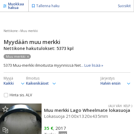
Muokkaa
Tallenna haku
Suosikit
hakua
Nettikone
›
Muu merkki
Myydään muu merkki
Nettikone hakutulokset: 5373
kpl
Muu merkki
5373 Muu-merkki ilmoitusta myynnissä Net
... Lue lisää »
Myyjä
Ilmoitus
Järjestys
Hinta sis. ALV
(ALV VÄH. KELP.)
Muu merkki Lago Wheelmate lokasuoja
Lokasuoja 2100x1320x435mm
35 €
2017
,
LIIKE