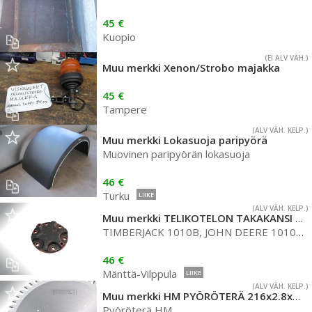
45 €
Kuopio
(EI ALV VÄH.)
Muu merkki Xenon/Strobo majakka
45 €
Tampere
(ALV VÄH. KELP.)
Muu merkki Lokasuoja paripyörä
Muovinen paripyörän lokasuoja
46 €
Turku
LIIKE
(ALV VÄH. KELP.)
Muu merkki TELIKOTELON TAKAKANSI PURKUOSA
TIMBERJACK 1010B, JOHN DEERE 1010D, JOHN DEERE 1010E, JOHN DEERE 1010G, TIMBERJACK 1070, JOHN DEERE
46 €
Mänttä-Vilppula
LIIKE
(ALV VÄH. KELP.)
Muu merkki HM PYÖRÖTERÄ 216x2.8x30 Z24
Pyöröterä HM