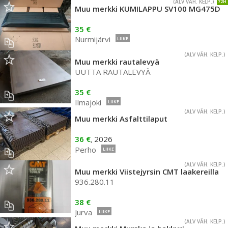
(ALV VÄH. KELP.)
72H
Muu merkki KUMILAPPU SV100 MG475D
35 €
Nurmijärvi
LIIKE
(ALV VÄH. KELP.)
Muu merkki rautalevyä
UUTTA RAUTALEVYÄ
35 €
Ilmajoki
LIIKE
(ALV VÄH. KELP.)
Muu merkki Asfalttilaput
36 €
2026
,
Perho
LIIKE
(ALV VÄH. KELP.)
Muu merkki Viistejyrsin CMT laakereilla
936.280.11
38 €
Jurva
LIIKE
(ALV VÄH. KELP.)