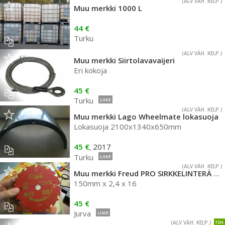
(ALV VÄH. KELP.)
Muu merkki 1000 L
44 €
Turku
(ALV VÄH. KELP.)
Muu merkki Siirtolavavaijeri
Eri kokoja
45 €
Turku
LIIKE
(ALV VÄH. KELP.)
Muu merkki Lago Wheelmate lokasuoja
Lokasuoja 2100x1340x650mm
45 €
2017
,
Turku
LIIKE
(ALV VÄH. KELP.)
Muu merkki Freud PRO SIRKKELINTERÄ 150mm
150mm x 2,4 x 16
45 €
Jurva
LIIKE
(ALV VÄH. KELP.)
72H