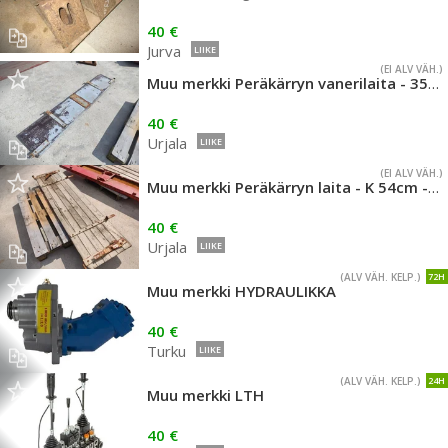
40 €
Jurva
LIIKE
(EI ALV VÄH.)
Muu merkki Peräkärryn vanerilaita - 35cm korkea, leveys 197cm
40 €
Urjala
LIIKE
(EI ALV VÄH.)
Muu merkki Peräkärryn laita - K 54cm - L 195cm - puinen
40 €
Urjala
LIIKE
(ALV VÄH. KELP.)
72H
Muu merkki HYDRAULIKKA
40 €
Turku
LIIKE
(ALV VÄH. KELP.)
24H
Muu merkki LTH
40 €