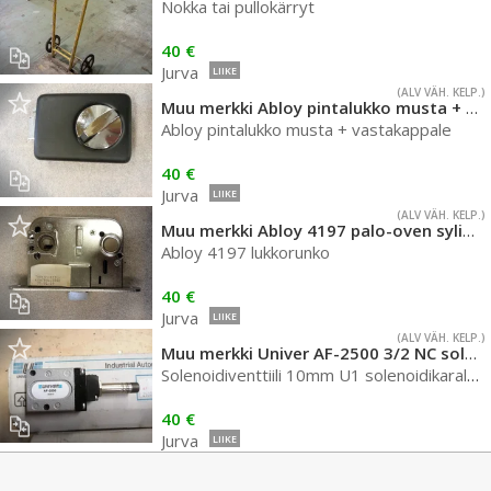
Nokka tai pullokärryt
40 €
Jurva
LIIKE
(ALV VÄH. KELP.)
Muu merkki Abloy pintalukko musta + vastakappale
Abloy pintalukko musta + vastakappale
40 €
Jurva
LIIKE
(ALV VÄH. KELP.)
Muu merkki Abloy 4197 palo-oven sylinterilukkorunko
Abloy 4197 lukkorunko
40 €
Jurva
LIIKE
(ALV VÄH. KELP.)
Muu merkki Univer AF-2500 3/2 NC solenoidiventtiili
Solenoidiventtiili 10mm U1 solenoidikaralla G1/8" porteilla
40 €
Jurva
LIIKE