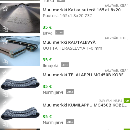
Turku
(ALV VÄH. KELP.)
Muu merkki Katkaisuterä 165x1.8x20 Z32
Puuterä 165x1.8x20 Z32
35 €
Jurva
LIIKE
(ALV VÄH. KELP.)
Muu merkki RAUTALEVYÄ
UUTTA TERÄSLEVYÄ 1-6 mm
35 €
Ilmajoki
LIIKE
(ALV VÄH. KELP.)
Muu merkki TELALAPPU MG450B KOBELCO 75
35 €
Nurmijärvi
LIIKE
(ALV VÄH. KELP.)
72H
Muu merkki KUMILAPPU MG450B KOBELCO 75
35 €
Nurmijärvi
LIIKE