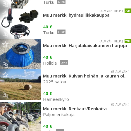
Turku
LIIKE
(ALV VÄH. KELP.)
72H
Muu merkki hydrauliikkakauppa
40 €
Turku
LIIKE
(ALV VÄH. KELP.)
72H
Muu merkki Harjalakaisukoneen harjoja
40 €
Hollola
LIIKE
(EI ALV VÄH.)
Muu merkki Kuivan heinän ja kauran olki paaleja.
2025 satoa
40 €
Hämeenkyrö
(EI ALV VÄH.)
Muu merkki Renkaat/Renkaita
Paljon erikokoja
40 €