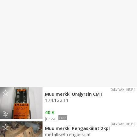
(ALV VÄH. KELP.)
Muu merkki Urajyrsin CMT
174.122.11
40 €
Jurva
LIIKE
(ALV VÄH. KELP.)
Muu merkki Rengaskiilat 2kpl
metalliset rengaskiilat