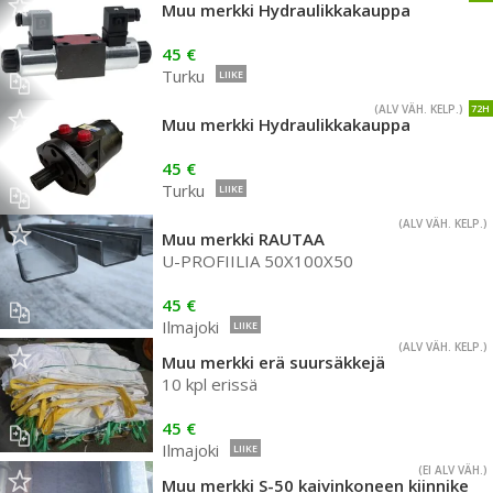
Muu merkki Hydraulikkakauppa
45 €
Turku
LIIKE
(ALV VÄH. KELP.)
72H
Muu merkki Hydraulikkakauppa
45 €
Turku
LIIKE
(ALV VÄH. KELP.)
Muu merkki RAUTAA
U-PROFIILIA 50X100X50
45 €
Ilmajoki
LIIKE
(ALV VÄH. KELP.)
Muu merkki erä suursäkkejä
10 kpl erissä
45 €
Ilmajoki
LIIKE
(EI ALV VÄH.)
Muu merkki S-50 kaivinkoneen kiinnike