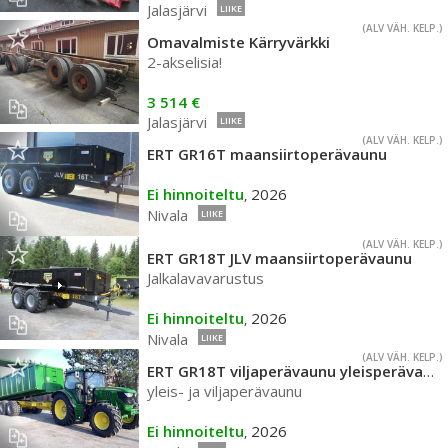
Jalasjärvi
LIIKE
(ALV VÄH. KELP.)
Omavalmiste Kärryvärkki
2-akselisia!
3 514 €
Jalasjärvi
LIIKE
(ALV VÄH. KELP.)
ERT GR16T maansiirtoperävaunu
Ei hinnoiteltu
2026
,
Nivala
LIIKE
(ALV VÄH. KELP.)
ERT GR18T JLV maansiirtoperävaunu
Jalkalavavarustus
Ei hinnoiteltu
2026
,
Nivala
LIIKE
(ALV VÄH. KELP.)
ERT GR18T viljaperävaunu yleisperävaunu 6 m
yleis- ja viljaperävaunu
Ei hinnoiteltu
2026
,