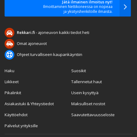
Jätä ilmainen ilmoitus nyt!
Ilmoittaminen Nettikoneessa on nopeaa
ja yksityishenkilöille ilmaista.
Rekkari.fi
- ajoneuvon kaikki tiedot heti
Omat ajoneuvot
Ohjeet turvalliseen kaupankäyntiin
Haku
Suosikit
Liikkeet
Tallennetut haut
Pikalinkit
Usein kysyttyä
Asiakastuki & Yhteystiedot
Maksulliset nostot
Käyttöehdot
Saavutettavuusseloste
Palvelut yrityksille