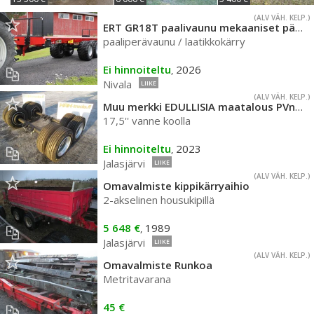
(ALV VÄH. KELP.)
ERT GR18T paalivaunu mekaaniset päädyt
paaliperävaunu / laatikkokärry
Ei hinnoiteltu
2026
,
Nivala
LIIKE
(ALV VÄH. KELP.)
Muu merkki EDULLISIA maatalous PVnakseli
17,5'' vanne koolla
Ei hinnoiteltu
2023
,
Jalasjärvi
LIIKE
(ALV VÄH. KELP.)
Omavalmiste kippikärryaihio
2-akselinen housukipillä
5 648 €
1989
,
Jalasjärvi
LIIKE
(ALV VÄH. KELP.)
Omavalmiste Runkoa
Metritavarana
45 €