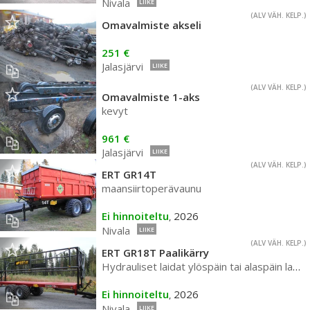
Nivala
LIIKE
(ALV VÄH. KELP.)
Omavalmiste akseli
251 €
Jalasjärvi
LIIKE
(ALV VÄH. KELP.)
Omavalmiste 1-aks
kevyt
961 €
Jalasjärvi
LIIKE
(ALV VÄH. KELP.)
ERT GR14T
maansiirtoperävaunu
Ei hinnoiteltu
2026
,
Nivala
LIIKE
(ALV VÄH. KELP.)
ERT GR18T Paalikärry
Hydrauliset laidat ylöspäin tai alaspäin laskevat
Ei hinnoiteltu
2026
,
Nivala
LIIKE