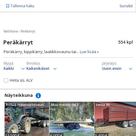
Tallenna haku
Suosikit
Nettikone
›
Peräkärryt
Peräkärryt
554 kpl
Peräkärry, kippikärry, laatikkovaunu tai
... Lue lisää »
Myyjä
Ilmoitus
Järjestys
Hinta sis. ALV
Näyteikkuna
Robus maansiirtovaunut, hinnat alkaen
Muu merkki (NL)
Velsa 95
'26
'94
13 500 €
6 000 €
5 400 €