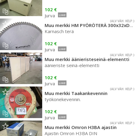
102 €
Jurva
LIIKE
(ALV VÄH. KELP.)
Muu merkki HM PYÖRÖTERÄ 300x32xD30 Z96
Karnasch terä
102 €
Jurva
LIIKE
(ALV VÄH. KELP.)
Muu merkki äänieristeseinä-elementti
äänieriste seinä-elementti
102 €
Jurva
LIIKE
(ALV VÄH. KELP.)
Muu merkki Taakankevennin
työkonekevennin.
102 €
Jurva
LIIKE
(ALV VÄH. KELP.)
Muu merkki Omron H3BA ajastin
Ajastin Omron H3BA DIN