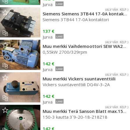
Jurva
LIIKE
(ALV VÄH. KELP.)
Siemens Siemens 3TB44 17-0A kontaktori
Siemens 3TB44 17-0A kontaktori
137 €
Jurva
LIIKE
(ALV VÄH. KELP.)
Muu merkki Vaihdemoottori SEW WA20 DT7D2
0,55kW 2700/329rpm
142 €
Jurva
LIIKE
(ALV VÄH. KELP.)
Muu merkki Vickers suuntaventtiili
Vickers suuntaventtiili DG4V-3-2A
142 €
Jurva
LIIKE
(ALV VÄH. KELP.)
Muu merkki Terä Sanson Blatt max.15000rpm
150-3 kautta 3´9-20-18-Z18Z18
142 €