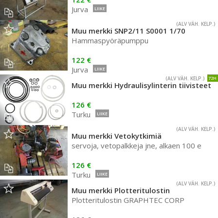
Jurva
LIIKE
(ALV VÄH. KELP.)
Muu merkki SNP2/11 S0001 1/70
Hammaspyöräpumppu
122 €
Jurva
LIIKE
(ALV VÄH. KELP.)
72H
Muu merkki Hydraulisylinterin tiivisteet
126 €
Turku
LIIKE
(ALV VÄH. KELP.)
Muu merkki Vetokytkimiä
servoja, vetopalkkeja jne, alkaen 100 e
126 €
Turku
LIIKE
(ALV VÄH. KELP.)
Muu merkki Plotteritulostin
Plotteritulostin GRAPHTEC CORP