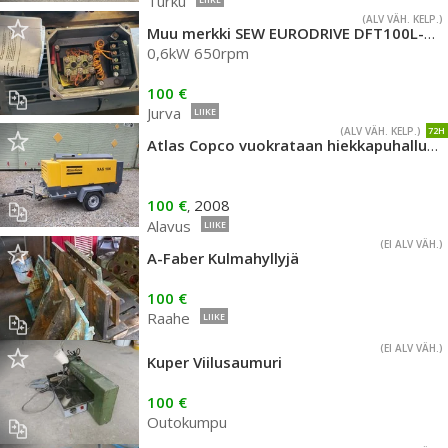
Turku
(ALV VÄH. KELP.)
Muu merkki SEW EURODRIVE DFT100L-8/2
0,6kW 650rpm
100 €
Jurva
LIIKE
(ALV VÄH. KELP.)
72H
Atlas Copco vuokrataan hiekkapuhallus laitteita
100 €
2008
,
Alavus
LIIKE
(EI ALV VÄH.)
A-Faber Kulmahyllyjä
100 €
Raahe
LIIKE
(EI ALV VÄH.)
Kuper Viilusaumuri
100 €
Outokumpu