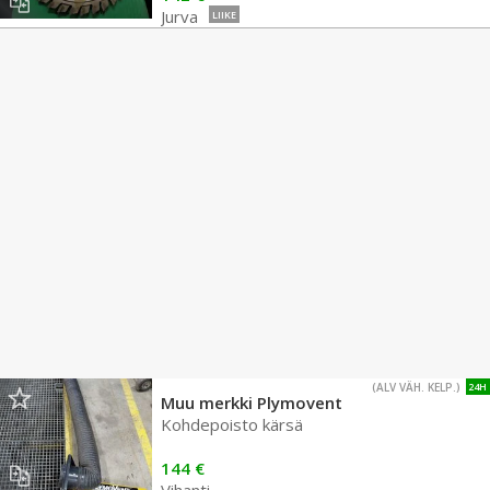
Jurva
LIIKE
(ALV VÄH. KELP.)
24H
Muu merkki Plymovent
Kohdepoisto kärsä
144 €