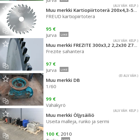
Jurva
(ALV VÄH. KELP.)
Muu merkki Kartiopiirtoterä 200x4,3-5,5x3.0 D30 Z36
FREUD kartiopiirtoterä
95 €
Jurva
LIIKE
(ALV VÄH. KELP.)
Muu merkki FREZITE 300x3,2 2,2x30 Z72TF
Frezite sahanterä
97 €
Jurva
LIIKE
(EI ALV VÄH.)
Muu merkki DB
1/60
99 €
Vähäkyrö
(ALV VÄH. KELP.)
Muu merkki Öljysäiliö
Useita malleja, runko ja sermi
100 €
2010
,
LIIKE