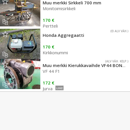
Muu merkki Sirkkeli 700 mm
Monitoimisirkkeli
170 €
Pertteli
(EI ALV VÄH.)
Honda Aggregaatti
170 €
Kirkkonummi
(ALV VÄH. KELP.)
Muu merkki Kierukkavaihde VF44 BONFIGLIOLI
VF 44 F1
172 €
Jurva
LIIKE