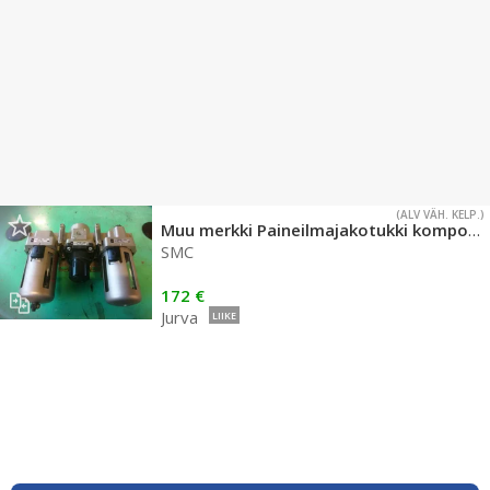
(ALV VÄH. KELP.)
Muu merkki Paineilmajakotukki komponenteilla
SMC
172 €
Jurva
LIIKE