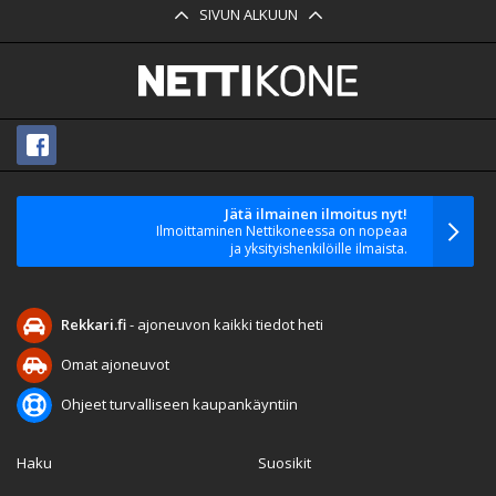
SIVUN ALKUUN
Jätä ilmainen ilmoitus nyt!
Ilmoittaminen Nettikoneessa on nopeaa
ja yksityishenkilöille ilmaista.
Rekkari.fi
- ajoneuvon kaikki tiedot heti
Omat ajoneuvot
Ohjeet turvalliseen kaupankäyntiin
Haku
Suosikit