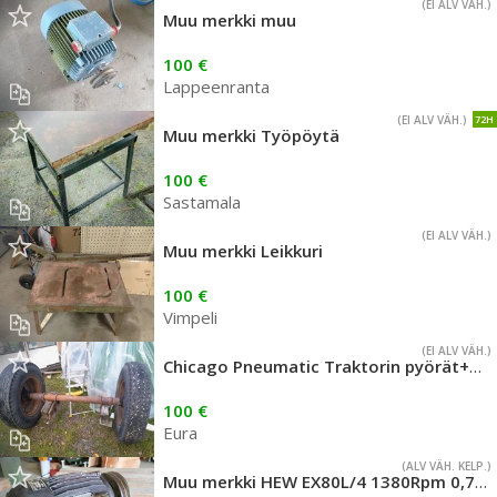
(EI ALV VÄH.)
Muu merkki muu
100 €
Lappeenranta
(EI ALV VÄH.)
72H
Muu merkki Työpöytä
100 €
Sastamala
(EI ALV VÄH.)
Muu merkki Leikkuri
100 €
Vimpeli
(EI ALV VÄH.)
Chicago Pneumatic Traktorin pyörät+akseli
100 €
Eura
(ALV VÄH. KELP.)
Muu merkki HEW EX80L/4 1380Rpm 0,75kW