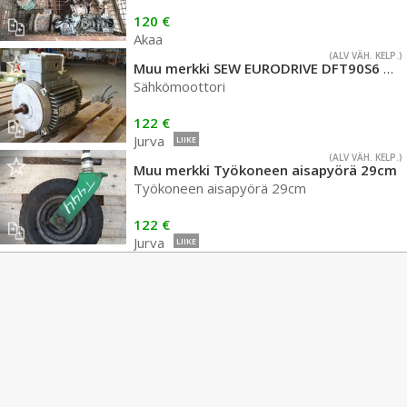
120 €
Akaa
(ALV VÄH. KELP.)
Muu merkki SEW EURODRIVE DFT90S6 0,75kW 900rpm
Sähkömoottori
122 €
Jurva
LIIKE
(ALV VÄH. KELP.)
Muu merkki Työkoneen aisapyörä 29cm
Työkoneen aisapyörä 29cm
122 €
Jurva
LIIKE