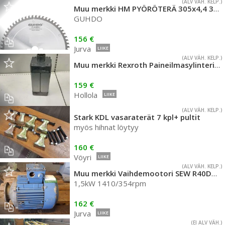
(ALV VÄH. KELP.)
Muu merkki HM PYÖRÖTERÄ 305x4,4 3,0x80 Z54
GUHDO
156 €
Jurva
LIIKE
(ALV VÄH. KELP.)
Muu merkki Rexroth Paineilmasylinteri 160 mm
159 €
Hollola
LIIKE
(ALV VÄH. KELP.)
Stark KDL vasaraterät 7 kpl+ pultit
myös hihnat löytyy
160 €
Vöyri
LIIKE
(ALV VÄH. KELP.)
Muu merkki Vaihdemootori SEW R40DT90L4
1,5kW 1410/354rpm
162 €
Jurva
LIIKE
(EI ALV VÄH.)