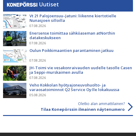
Uutiset
Vt 21 Palojoensuu–Jatuni: liikenne kiertotielle
Nunasjoen silloilla
07.08.2026
Enersense toimittaa sähköaseman atNorthin
datakeskukseen
07.08.2026
Oulun Poikkimaantien parantaminen jatkuu
07.08.2026
JH-Toimi vie vesakonraivauden uudelle tasolle Casen
ja Seppi-murskaimen avulla
07.08.2026
Veho Kokkolan hyötyajoneuvohuolto- ja
varaosatoiminnot Q2 Service Oy:lle lokakuussa
05.08.2026
Oletko alan ammattilainen?
Tilaa Konepörssin ilmainen näytenumero