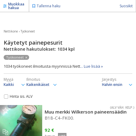
Muokkaa
Tallenna haku
Suosikit
hakua
Nettikone
›
Työkoneet
Käytetyt painepesurit
Nettikone hakutulokset: 1034
kpl
Työkoneet
1034 työkoneet ilmoitusta myynnissä Nett
... Lue lisää »
Myyjä
Ilmoitus
Järjestys
Hinta sis. ALV
(ALV VÄH. KELP.)
Muu merkki Wilkerson paineensäädin
B18-C4-FK00.
92 €
LIIKE