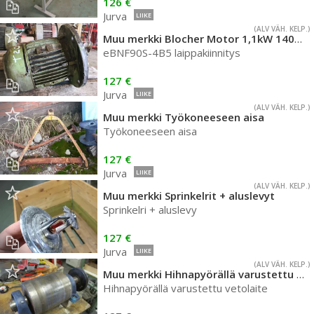
126 €
Jurva
LIIKE
(ALV VÄH. KELP.)
Muu merkki Blocher Motor 1,1kW 1405rpm
eBNF90S-4B5 laippakiinnitys
127 €
Jurva
LIIKE
(ALV VÄH. KELP.)
Muu merkki Työkoneeseen aisa
Työkoneeseen aisa
127 €
Jurva
LIIKE
(ALV VÄH. KELP.)
Muu merkki Sprinkelrit + aluslevyt
Sprinkelri + aluslevy
127 €
Jurva
LIIKE
(ALV VÄH. KELP.)
Muu merkki Hihnapyörällä varustettu vetolaite
Hihnapyörällä varustettu vetolaite