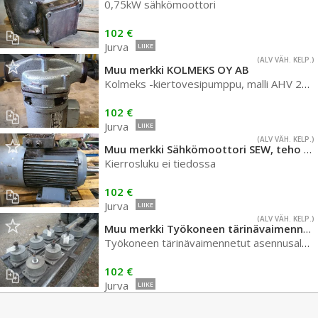
0,75kW sähkömoottori
102 €
Jurva
LIIKE
(ALV VÄH. KELP.)
Muu merkki KOLMEKS OY AB
Kolmeks -kiertovesipumppu, malli AHV 25/4, kolmivaihe.
102 €
Jurva
LIIKE
(ALV VÄH. KELP.)
Muu merkki Sähkömoottori SEW, teho ei tiedossa
Kierrosluku ei tiedossa
102 €
Jurva
LIIKE
(ALV VÄH. KELP.)
Muu merkki Työkoneen tärinävaimennetut asennusjalustat
Työkoneen tärinävaimennetut asennusalustat
102 €
Jurva
LIIKE