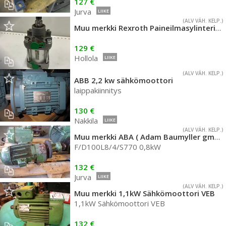
127 €
Jurva
LIIKE
(ALV VÄH. KELP.)
Muu merkki Rexroth Paineilmasylinteri 25 mm
129 €
Hollola
LIIKE
(ALV VÄH. KELP.)
ABB 2,2 kw sähkömoottori
laippakiinnitys
130 €
Nakkila
LIIKE
(ALV VÄH. KELP.)
Muu merkki ABA ( Adam Baumyller gmbh) moottori
F/D100L8/4/S770 0,8kW
132 €
Jurva
LIIKE
(ALV VÄH. KELP.)
Muu merkki 1,1kW Sähkömoottori VEB
1,1kW Sähkömoottori VEB
132 €