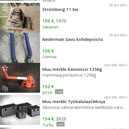
Vihanti
(EI ALV VÄH.)
Strömberg 11 kw
150 €
1970
,
Siikainen
(EI ALV VÄH.)
Nederman Savu kohdepoisto
150 €
Loimaa
(ALV VÄH. KELP.)
Muu merkki Käsivinssi 125kg
Hammaspyörävinssi 125kg
152 €
Jurva
LIIKE
(ALV VÄH. KELP.)
Muu merkki Työkalulaatikkoja
Muovisia vahvarakenteisia laatikoita varastossa 600mm ja 1000 mm
154 €
2023
,
Turku
LIIKE