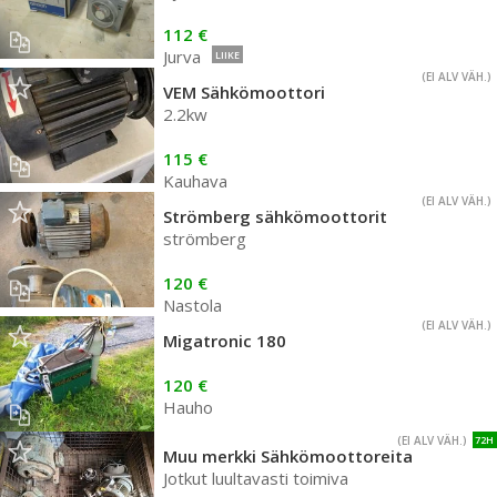
112 €
Jurva
LIIKE
(EI ALV VÄH.)
VEM Sähkömoottori
2.2kw
115 €
Kauhava
(EI ALV VÄH.)
Strömberg sähkömoottorit
strömberg
120 €
Nastola
(EI ALV VÄH.)
Migatronic 180
120 €
Hauho
(EI ALV VÄH.)
72H
Muu merkki Sähkömoottoreita
Jotkut luultavasti toimiva