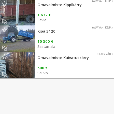
(ALV VÄH. KELP.)
Omavalmiste Kippikärry
1 632 €
Lavia
(ALV VÄH. KELP.)
Kipa 3120
10 500 €
Sastamala
(EI ALV VÄH.)
Omavalmiste Kuivatuskärry
500 €
Sauvo