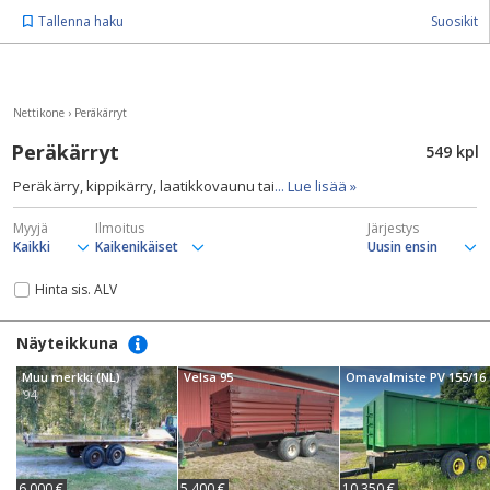
Tallenna haku
Suosikit
Nettikone
›
Peräkärryt
Peräkärryt
549 kpl
Peräkärry, kippikärry, laatikkovaunu tai
... Lue lisää »
Myyjä
Ilmoitus
Järjestys
Hinta sis. ALV
Näyteikkuna
Muu merkki (NL)
Velsa 95
Omavalmiste PV 155/16
'94
6 000 €
5 400 €
10 350 €