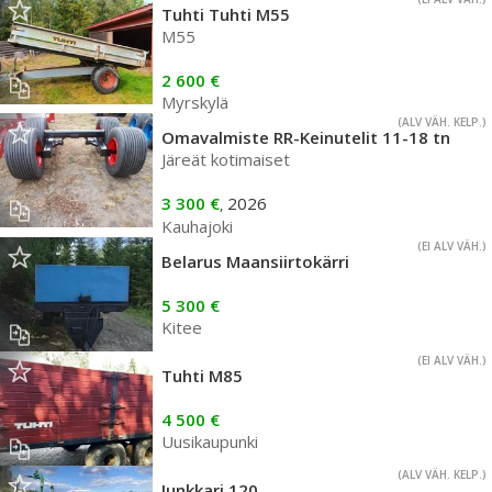
Tuhti Tuhti M55
M55
2 600 €
Myrskylä
(ALV VÄH. KELP.)
Omavalmiste RR-Keinutelit 11-18 tn
Järeät kotimaiset
3 300 €
2026
,
Kauhajoki
(EI ALV VÄH.)
Belarus Maansiirtokärri
5 300 €
Kitee
(EI ALV VÄH.)
Tuhti M85
4 500 €
Uusikaupunki
(ALV VÄH. KELP.)
Junkkari 120