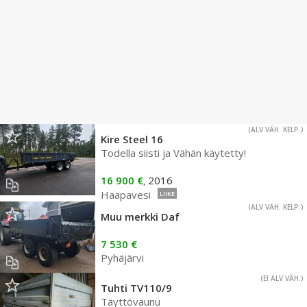
(ALV VÄH. KELP.)
Kire Steel 16
Todella siisti ja Vähän käytetty!
16 900 €
2016
,
Haapavesi
LIIKE
(ALV VÄH. KELP.)
Muu merkki Daf
7 530 €
Pyhäjärvi
(EI ALV VÄH.)
Tuhti TV110/9
Täyttövaunu