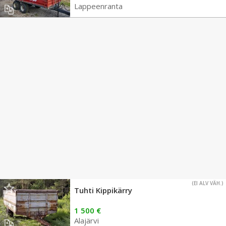
Lappeenranta
(EI ALV VÄH.)
Tuhti Kippikärry
1 500 €
Alajärvi