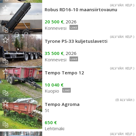
(ALV VÄH. KELP.)
Robus RD16-10 maansiirtovaunu
20 500 €
2026
,
Konnevesi
LIIKE
(ALV VÄH. KELP.)
Tyrone PS-33 kuljetuslavetti
35 500 €
2026
,
Konnevesi
LIIKE
(ALV VÄH. KELP.)
Tempo Tempo 12
10 040 €
Kuopio
LIIKE
(EI ALV VÄH.)
Tempo Agroma
5t
650 €
Lehtimäki
(ALV VÄH. KELP.)