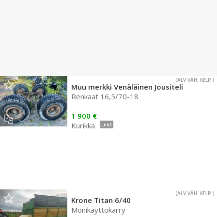
(ALV VÄH. KELP.)
Muu merkki Venäläinen Jousiteli
Renkaat 16,5/70-18
1 900 €
Kurikka
LIIKE
(ALV VÄH. KELP.)
Krone Titan 6/40
Monikäyttökärry