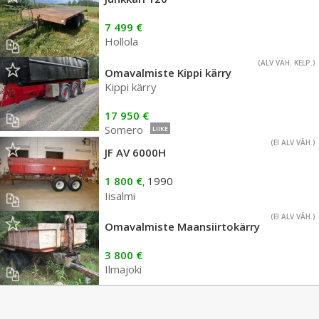
7 499 €
Hollola
(ALV VÄH. KELP.)
Omavalmiste Kippi kärry
Kippi kärry
17 950 €
Somero
LIIKE
(EI ALV VÄH.)
JF AV 6000H
1 800 €
1990
,
Iisalmi
(EI ALV VÄH.)
Omavalmiste Maansiirtokärry
3 800 €
Ilmajoki