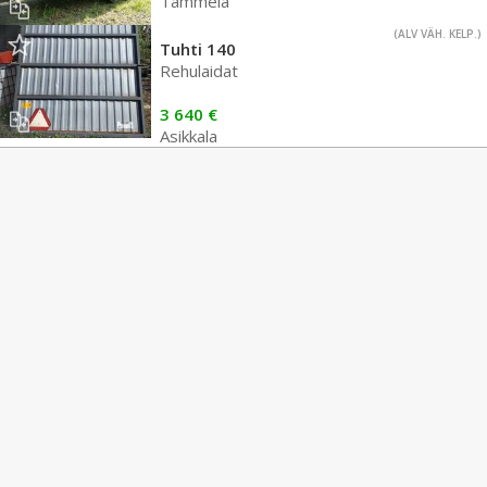
Tammela
(ALV VÄH. KELP.)
Tuhti 140
Rehulaidat
3 640 €
Asikkala