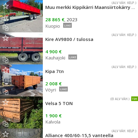
(ALV VÄH. KELP.)
Muu merkki Kippikärri Maansiirtokärry 13,5 m³ 20t
28 865 €
2023
,
Kuopio
LIIKE
(ALV VÄH. KELP.)
Kire AV9800 / tulossa
4 900 €
Kauhajoki
LIIKE
(ALV VÄH. KELP.)
Kipa 7tn
2 008 €
Vöyri
LIIKE
(EI ALV VÄH.)
72H
Velsa 5 TON
1 900 €
Kalvola
(ALV VÄH. KELP.)
Alliance 400/60-15,5 vanteella