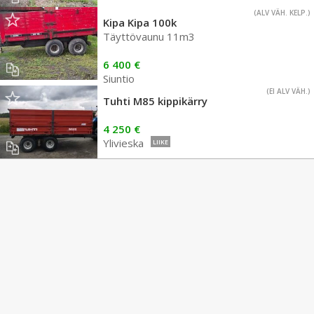
(ALV VÄH. KELP.)
Kipa Kipa 100k
Täyttövaunu 11m3
6 400 €
Siuntio
(EI ALV VÄH.)
Tuhti M85 kippikärry
4 250 €
Ylivieska
LIIKE