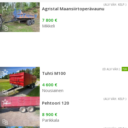
(ALV VÄH. KELP.)
Agristal Maansiirtoperävaunu
7 800 €
Mikkeli
(EI ALV VÄH.)
72H
Tuhti M100
4 600 €
Nousiainen
(ALV VÄH. KELP.)
Pehtoori 120
8 900 €
Parikkala