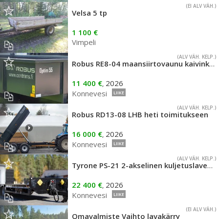
(EI ALV VÄH.)
Velsa 5 tp
1 100 €
Vimpeli
(ALV VÄH. KELP.)
Robus RE8-04 maansiirtovaunu kaivinkoneeseen
11 400 €
2026
,
Konnevesi
LIIKE
(ALV VÄH. KELP.)
Robus RD13-08 LHB heti toimitukseen
16 000 €
2026
,
Konnevesi
LIIKE
(ALV VÄH. KELP.)
Tyrone PS-21 2-akselinen kuljetuslavetti
22 400 €
2026
,
Konnevesi
LIIKE
(EI ALV VÄH.)
Omavalmiste Vaihto lavakärry