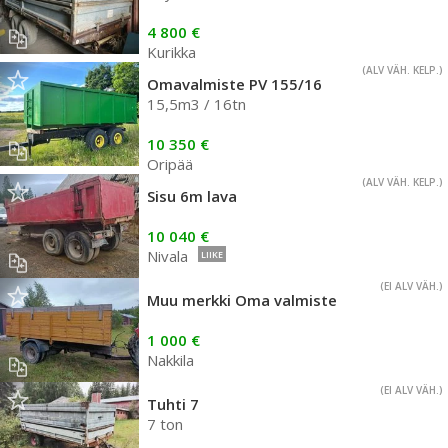
4 800 €
Kurikka
(ALV VÄH. KELP.)
Omavalmiste PV 155/16
15,5m3 / 16tn
10 350 €
Oripää
(ALV VÄH. KELP.)
Sisu 6m lava
10 040 €
Nivala
LIIKE
(EI ALV VÄH.)
Muu merkki Oma valmiste
1 000 €
Nakkila
(EI ALV VÄH.)
Tuhti 7
7 ton