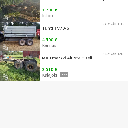
1 700 €
Inkoo
(ALV VÄH. KELP.)
Tuhti TV70/6
4 500 €
Kannus
(ALV VÄH. KELP.)
Muu merkki Alusta + teli
2 510 €
Kalajoki
LIIKE