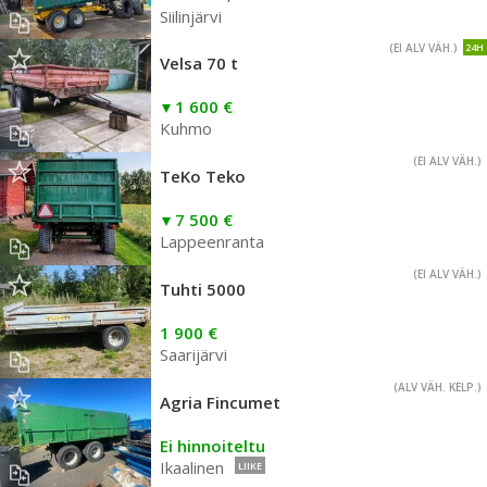
Siilinjärvi
(EI ALV VÄH.)
24H
Velsa 70 t
1 600 €
Kuhmo
(EI ALV VÄH.)
TeKo Teko
7 500 €
Lappeenranta
(EI ALV VÄH.)
Tuhti 5000
1 900 €
Saarijärvi
(ALV VÄH. KELP.)
Agria Fincumet
Ei hinnoiteltu
Ikaalinen
LIIKE