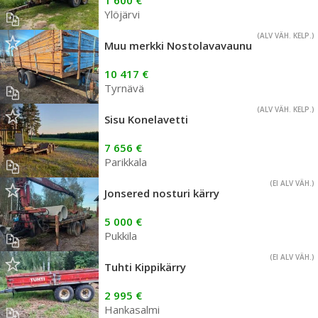
Ylöjärvi
(ALV VÄH. KELP.)
Muu merkki Nostolavavaunu
10 417 €
Tyrnävä
(ALV VÄH. KELP.)
Sisu Konelavetti
7 656 €
Parikkala
(EI ALV VÄH.)
Jonsered nosturi kärry
5 000 €
Pukkila
(EI ALV VÄH.)
Tuhti Kippikärry
2 995 €
Hankasalmi