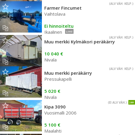
(ALV VÄH. KELP.)
Farmer Fincumet
Vaihtolava
Ei hinnoiteltu
Ikaalinen
LIIKE
(ALV VÄH. KELP.)
Muu merkki Kylmäkori peräkärry
10 040 €
Nivala
(ALV VÄH. KELP.)
Muu merkki peräkärry
Pressukapelli
5 020 €
Nivala
(EI ALV VÄH.)
24H
Kipa 3090
Vuosimalli 2006
5 100 €
Maalahti