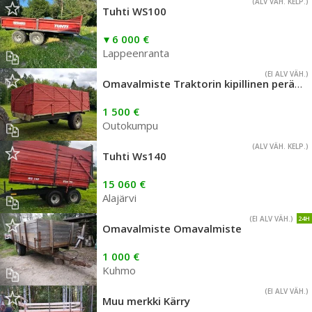
(ALV VÄH. KELP.)
Tuhti WS100
6 000 €
Lappeenranta
(EI ALV VÄH.)
Omavalmiste Traktorin kipillinen peräkärry
1 500 €
Outokumpu
(ALV VÄH. KELP.)
Tuhti Ws140
15 060 €
Alajärvi
(EI ALV VÄH.)
24H
Omavalmiste Omavalmiste
1 000 €
Kuhmo
(EI ALV VÄH.)
Muu merkki Kärry