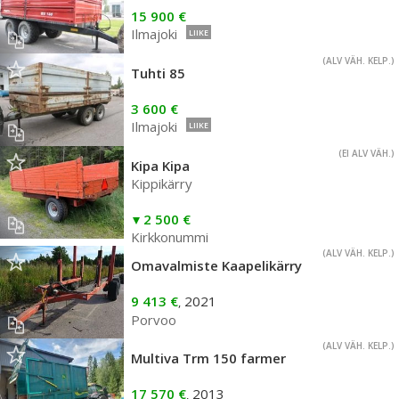
15 900 €
Ilmajoki
LIIKE
(ALV VÄH. KELP.)
Tuhti 85
3 600 €
Ilmajoki
LIIKE
(EI ALV VÄH.)
Kipa Kipa
Kippikärry
2 500 €
Kirkkonummi
(ALV VÄH. KELP.)
Omavalmiste Kaapelikärry
9 413 €
2021
,
Porvoo
(ALV VÄH. KELP.)
Multiva Trm 150 farmer
17 570 €
2013
,