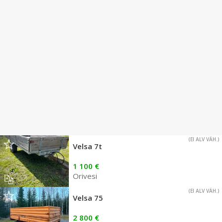
(EI ALV VÄH.)
Velsa 7t
1 100 €
Orivesi
(EI ALV VÄH.)
Velsa 75
2 800 €