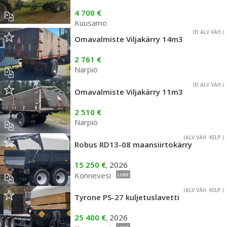
4 700 €
Kuusamo
(EI ALV VÄH.)
Omavalmiste Viljakärry 14m3
2 761 €
Närpiö
(EI ALV VÄH.)
Omavalmiste Viljakärry 11m3
2 510 €
Närpiö
(ALV VÄH. KELP.)
Robus RD13-08 maansiirtokärry
15 250 €
2026
,
Konnevesi
LIIKE
(ALV VÄH. KELP.)
Tyrone PS-27 kuljetuslavetti
25 400 €
2026
,