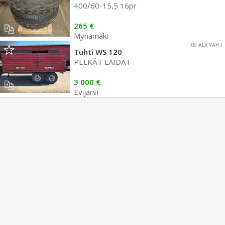
400/60-15,5 16pr
265 €
Mynämäki
(EI ALV VÄH.)
Tuhti WS 120
PELKÄT LAIDAT
3 000 €
Evijärvi