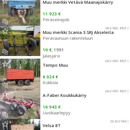
Muu merkki Vetävä Maanajokärry
11 923 €
Peräseinäjoki
(ALV VÄH. KELP.)
Muu merkki Scania 3.SRJ Akseleita
Perävaunuun rakenteluun
10 €
1991
,
Jalasjärvi
(ALV VÄH. KELP.)
Tempo Muu
6 024 €
Kokkola
(ALV VÄH. KELP.)
A-Faber Koukkukärry
16 943 €
Uusikaarlepyy
(EI ALV VÄH.)
Velsa 8T