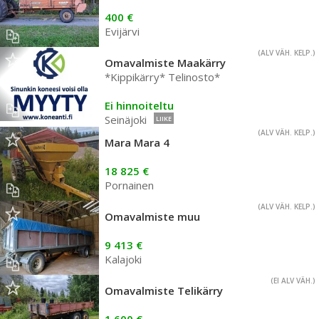
400 €
Evijärvi
(ALV VÄH. KELP.)
Omavalmiste Maakärry
*Kippikärry* Telinosto*
Ei hinnoiteltu
Seinäjoki
LIIKE
(ALV VÄH. KELP.)
Mara Mara 4
18 825 €
Pornainen
(ALV VÄH. KELP.)
Omavalmiste muu
9 413 €
Kalajoki
(EI ALV VÄH.)
Omavalmiste Telikärry
1 600 €