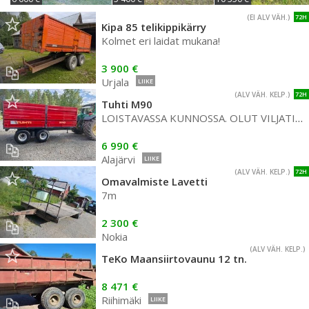
(EI ALV VÄH.)
72H
Kipa 85 telikippikärry
Kolmet eri laidat mukana!
3 900 €
Urjala
LIIKE
(ALV VÄH. KELP.)
72H
Tuhti M90
LOISTAVASSA KUNNOSSA. OLUT VILJATILALLA
6 990 €
Alajärvi
LIIKE
(ALV VÄH. KELP.)
72H
Omavalmiste Lavetti
7m
2 300 €
Nokia
(ALV VÄH. KELP.)
TeKo Maansiirtovaunu 12 tn.
8 471 €
Riihimäki
LIIKE