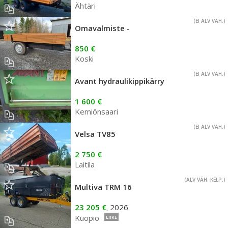
Ähtäri
(EI ALV VÄH.)
Omavalmiste -
850 €
Koski
(EI ALV VÄH.)
Avant hydraulikippikärry
1 600 €
Kemiönsaari
(EI ALV VÄH.)
Velsa TV85
2 750 €
Laitila
(ALV VÄH. KELP.)
Multiva TRM 16
23 205 €
2026
,
Kuopio
LIIKE