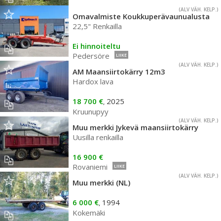
(ALV VÄH. KELP.)
Omavalmiste Koukkuperävaunualusta
22,5" Renkailla
Ei hinnoiteltu
Pedersöre
LIIKE
(ALV VÄH. KELP.)
AM Maansiirtokärry 12m3
Hardox lava
18 700 €
2025
,
Kruunupyy
(ALV VÄH. KELP.)
Muu merkki Jykevä maansiirtokärry
Uusilla renkailla
16 900 €
Rovaniemi
LIIKE
(ALV VÄH. KELP.)
Muu merkki (NL)
6 000 €
1994
,
Kokemäki