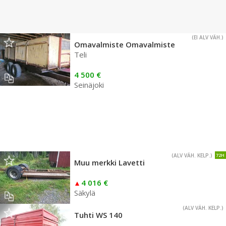
(EI ALV VÄH.)
Omavalmiste Omavalmiste
Teli
4 500 €
Seinäjoki
(ALV VÄH. KELP.)
72H
Muu merkki Lavetti
4 016 €
Säkylä
(ALV VÄH. KELP.)
Tuhti WS 140