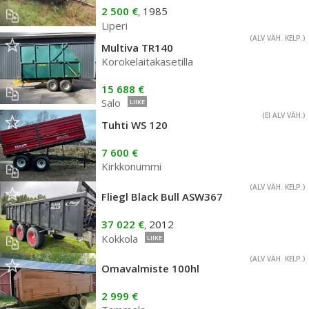
2 500 €
1985
,
Liperi
(ALV VÄH. KELP.)
Multiva TR140
Korokelaitakasetilla
15 688 €
Salo
LIIKE
(EI ALV VÄH.)
Tuhti WS 120
7 600 €
Kirkkonummi
(ALV VÄH. KELP.)
Fliegl Black Bull ASW367
37 022 €
2012
,
Kokkola
LIIKE
(ALV VÄH. KELP.)
Omavalmiste 100hl
2 999 €