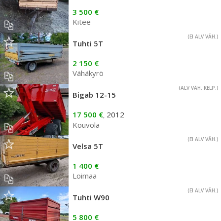
3 500 €
Kitee
(EI ALV VÄH.)
Tuhti 5T
2 150 €
Vähäkyrö
(ALV VÄH. KELP.)
Bigab 12-15
17 500 €
2012
,
Kouvola
(EI ALV VÄH.)
Velsa 5T
1 400 €
Loimaa
(EI ALV VÄH.)
Tuhti W90
5 800 €