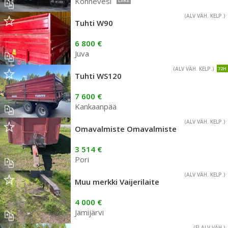
Konnevesi
LIIKE
(ALV VÄH. KELP.)
Tuhti W90
6 800 €
Juva
(ALV VÄH. KELP.)
72H
Tuhti WS120
7 600 €
Kankaanpää
(ALV VÄH. KELP.)
Omavalmiste Omavalmiste
3 514 €
Pori
(ALV VÄH. KELP.)
Muu merkki Vaijerilaite
4 000 €
Jämijärvi
(EI ALV VÄH.)