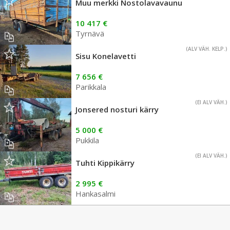
Muu merkki Nostolavavaunu
10 417 €
Tyrnävä
(ALV VÄH. KELP.)
Sisu Konelavetti
7 656 €
Parikkala
(EI ALV VÄH.)
Jonsered nosturi kärry
5 000 €
Pukkila
(EI ALV VÄH.)
Tuhti Kippikärry
2 995 €
Hankasalmi