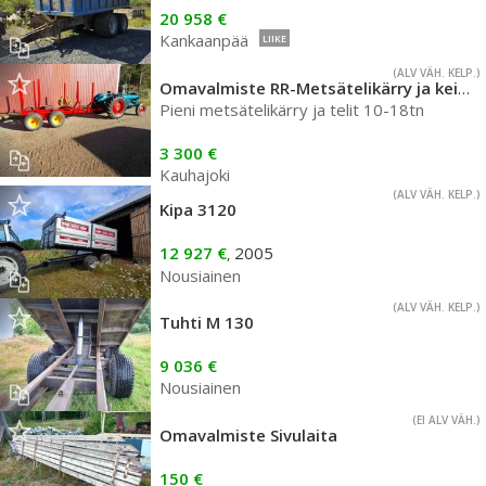
20 958 €
Kankaanpää
LIIKE
(ALV VÄH. KELP.)
Omavalmiste RR-Metsätelikärry ja keinutelejä
Pieni metsätelikärry ja telit 10-18tn
3 300 €
Kauhajoki
(ALV VÄH. KELP.)
Kipa 3120
12 927 €
2005
,
Nousiainen
(ALV VÄH. KELP.)
Tuhti M 130
9 036 €
Nousiainen
(EI ALV VÄH.)
Omavalmiste Sivulaita
150 €