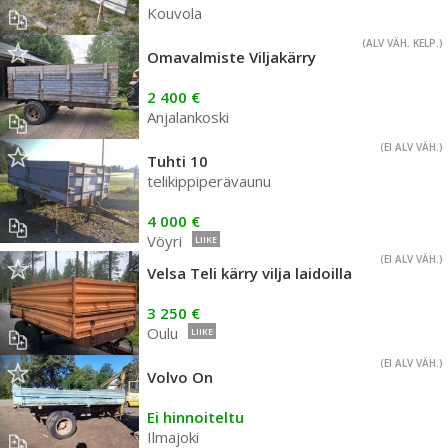
Kouvola
(ALV VÄH. KELP.)
Omavalmiste Viljakärry
2 400 €
Anjalankoski
(EI ALV VÄH.)
Tuhti 10
telikippiperävaunu
4 000 €
Vöyri
LIIKE
(EI ALV VÄH.)
Velsa Teli kärry vilja laidoilla
3 250 €
Oulu
LIIKE
(EI ALV VÄH.)
Volvo On
Ei hinnoiteltu
Ilmajoki