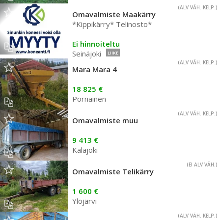
(ALV VÄH. KELP.)
Omavalmiste Maakärry
*Kippikärry* Telinosto*
Ei hinnoiteltu
Seinäjoki
LIIKE
(ALV VÄH. KELP.)
Mara Mara 4
18 825 €
Pornainen
(ALV VÄH. KELP.)
Omavalmiste muu
9 413 €
Kalajoki
(EI ALV VÄH.)
Omavalmiste Telikärry
1 600 €
Ylöjärvi
(ALV VÄH. KELP.)