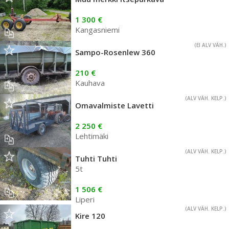
1 300 €
Kangasniemi
(EI ALV VÄH.)
Sampo-Rosenlew 360
210 €
Kauhava
(ALV VÄH. KELP.)
Omavalmiste Lavetti
2 250 €
Lehtimäki
(ALV VÄH. KELP.)
Tuhti Tuhti
5t
1 506 €
Liperi
(ALV VÄH. KELP.)
Kire 120