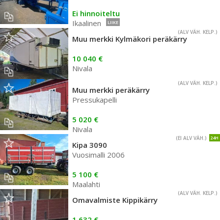
Ei hinnoiteltu
Ikaalinen
LIIKE
(ALV VÄH. KELP.)
Muu merkki Kylmäkori peräkärry
10 040 €
Nivala
(ALV VÄH. KELP.)
Muu merkki peräkärry
Pressukapelli
5 020 €
Nivala
(EI ALV VÄH.)
24H
Kipa 3090
Vuosimalli 2006
5 100 €
Maalahti
(ALV VÄH. KELP.)
Omavalmiste Kippikärry
1 632 €