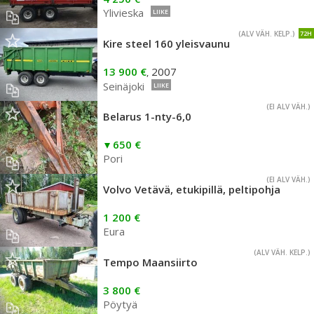
Ylivieska
LIIKE
(ALV VÄH. KELP.)
72H
Kire steel 160 yleisvaunu
13 900 €
2007
,
Seinäjoki
LIIKE
(EI ALV VÄH.)
Belarus 1-nty-6,0
650 €
Pori
(EI ALV VÄH.)
Volvo Vetävä, etukipillä, peltipohja
1 200 €
Eura
(ALV VÄH. KELP.)
Tempo Maansiirto
3 800 €
Pöytyä