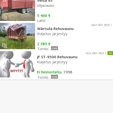
Velsa 95
Viljavaunu
5 400 €
Lahti
(ALV VÄH. KELP.)
Wärtsilä Rehuvaunu
Kuljetus järjestyy
2 385 €
Tornio
LIIKE
(ALV VÄH. KELP.)
72H
JF ST-9500 Rehuvaunu
Kuljetus järjestyy
Ei hinnoiteltu
1998
,
Tornio
LIIKE