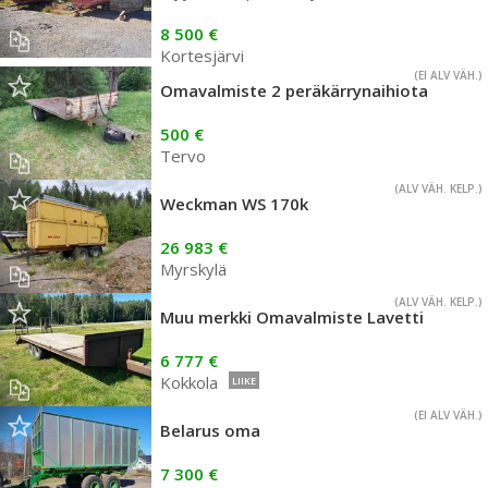
8 500 €
Kortesjärvi
(EI ALV VÄH.)
Omavalmiste 2 peräkärrynaihiota
500 €
Tervo
(ALV VÄH. KELP.)
Weckman WS 170k
26 983 €
Myrskylä
(ALV VÄH. KELP.)
Muu merkki Omavalmiste Lavetti
6 777 €
Kokkola
LIIKE
(EI ALV VÄH.)
Belarus oma
7 300 €