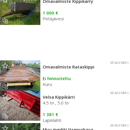
Omavalmiste Kippikärry
1 000 €
Petäjävesi
(EI ALV VÄH.)
Omavalmiste Rataskippi
Ei hinnoiteltu
Kuru
(EI ALV VÄH.)
Velsa Kippikärri
4.5 tn , 5.0 tn
1 381 €
Lapinlahti
(EI ALV VÄH.)
Muu merkki Itsepurkava