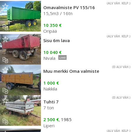
(ALV VÄH. KELP.)
Omavalmiste PV 155/16
15,5m3 / 16tn
10 350 €
Oripää
(ALV VÄH. KELP.)
Sisu 6m lava
10 040 €
Nivala
LIIKE
(EI ALV VÄH.)
Muu merkki Oma valmiste
1 000 €
Nakkila
(EI ALV VÄH.)
Tuhti 7
7 ton
2 500 €
1985
,
Liperi
(ALV VÄH. KELP.)