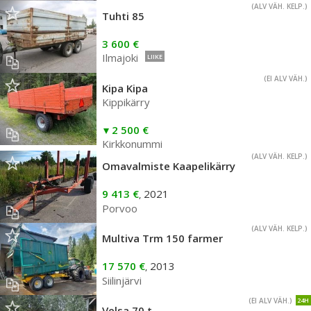
(ALV VÄH. KELP.)
Tuhti 85
3 600 €
Ilmajoki
LIIKE
(EI ALV VÄH.)
Kipa Kipa
Kippikärry
2 500 €
Kirkkonummi
(ALV VÄH. KELP.)
Omavalmiste Kaapelikärry
9 413 €
2021
,
Porvoo
(ALV VÄH. KELP.)
Multiva Trm 150 farmer
17 570 €
2013
,
Siilinjärvi
(EI ALV VÄH.)
24H
Velsa 70 t