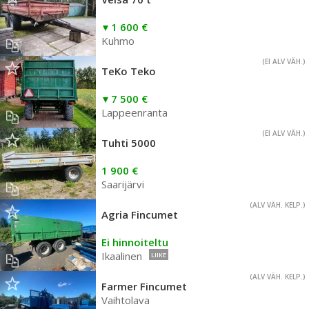
1 600 €
Kuhmo
(EI ALV VÄH.)
TeKo Teko
7 500 €
Lappeenranta
(EI ALV VÄH.)
Tuhti 5000
1 900 €
Saarijärvi
(ALV VÄH. KELP.)
Agria Fincumet
Ei hinnoiteltu
Ikaalinen
LIIKE
(ALV VÄH. KELP.)
Farmer Fincumet
Vaihtolava