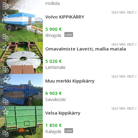
Hollola
(ALV VÄH. KELP.)
Volvo KIPPIKÄRRY
5 900 €
Ilmajoki
LIIKE
(ALV VÄH. KELP.)
Omavalmiste Lavetti, mallia matala
5 020 €
Lehtimäki
(ALV VÄH. KELP.)
Muu merkki Kippikärry
6 903 €
Savukoski
(ALV VÄH. KELP.)
Velsa kippikärry
1 850 €
Kalajoki
LIIKE