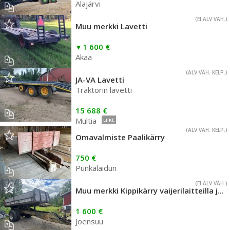
Alajärvi
(EI ALV VÄH.)
Muu merkki Lavetti
1 600 €
Akaa
(ALV VÄH. KELP.)
JA-VA Lavetti
Traktorin lavetti
15 688 €
Multia
LIIKE
(ALV VÄH. KELP.)
Omavalmiste Paalikärry
750 €
Punkalaidun
(EI ALV VÄH.)
Muu merkki Kippikärry vaijerilaitteilla ja vaihdelaatikolla
1 600 €
Joensuu