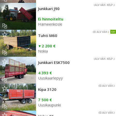
(ALV VÄH. KELP.)
Junkkari J90
Ei hinnoiteltu
Hämeenkoski
(EI ALV VÄH.)
72H
Tuhti M60
2 200 €
Nokia
(ALV VÄH. KELP.)
Junkkari ESK7500
4 393 €
Uusikaarlepyy
(EI ALV VÄH.)
Kipa 3120
7 500 €
Uusikaupunki
(EI ALV VÄH.)