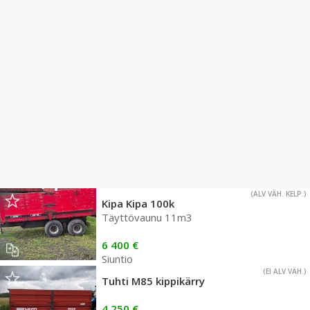
(ALV VÄH. KELP.)
Kipa Kipa 100k
Täyttövaunu 11m3
6 400 €
Siuntio
(EI ALV VÄH.)
Tuhti M85 kippikärry
4 250 €