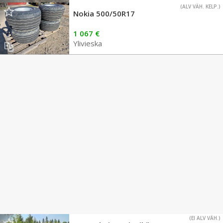
(ALV VÄH. KELP.)
Nokia 500/50R17
1 067 €
Ylivieska
(EI ALV VÄH.)