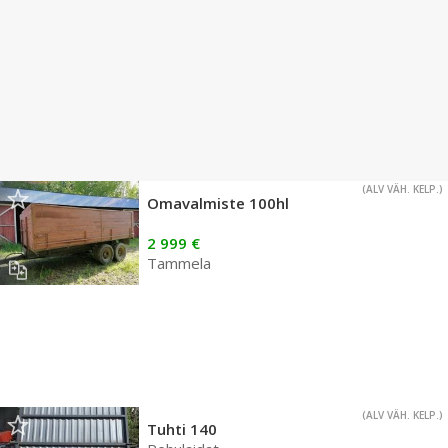
(ALV VÄH. KELP.)
Omavalmiste 100hl
2 999 €
Tammela
(ALV VÄH. KELP.)
Tuhti 140