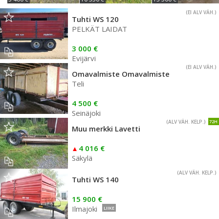
(EI ALV VÄH.)
Tuhti WS 120
PELKÄT LAIDAT
3 000 €
Evijärvi
(EI ALV VÄH.)
Omavalmiste Omavalmiste
Teli
4 500 €
Seinäjoki
(ALV VÄH. KELP.)
72H
Muu merkki Lavetti
4 016 €
Säkylä
(ALV VÄH. KELP.)
Tuhti WS 140
15 900 €
Ilmajoki
LIIKE