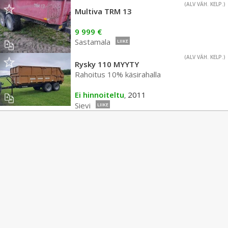
(ALV VÄH. KELP.)
Multiva TRM 13
9 999 €
Sastamala
LIIKE
(ALV VÄH. KELP.)
Rysky 110 MYYTY
Rahoitus 10% käsirahalla
Ei hinnoiteltu
2011
,
Sievi
LIIKE