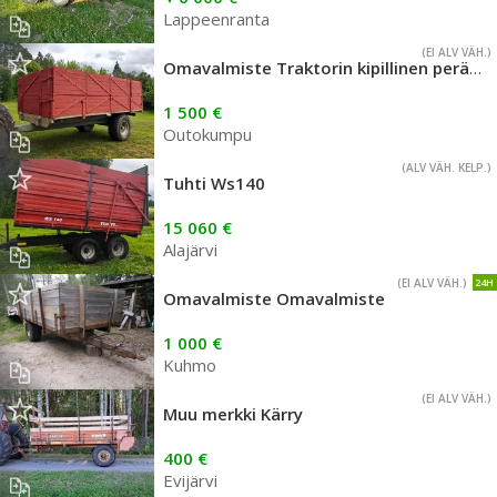
Lappeenranta
(EI ALV VÄH.)
Omavalmiste Traktorin kipillinen peräkärry
1 500 €
Outokumpu
(ALV VÄH. KELP.)
Tuhti Ws140
15 060 €
Alajärvi
(EI ALV VÄH.)
24H
Omavalmiste Omavalmiste
1 000 €
Kuhmo
(EI ALV VÄH.)
Muu merkki Kärry
400 €
Evijärvi