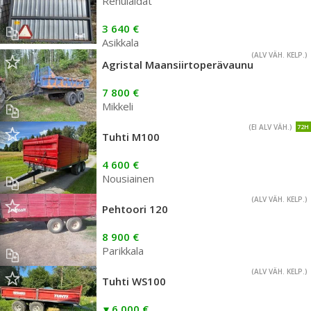
Rehulaidat
3 640 €
Asikkala
(ALV VÄH. KELP.)
Agristal Maansiirtoperävaunu
7 800 €
Mikkeli
(EI ALV VÄH.)
72H
Tuhti M100
4 600 €
Nousiainen
(ALV VÄH. KELP.)
Pehtoori 120
8 900 €
Parikkala
(ALV VÄH. KELP.)
Tuhti WS100
6 000 €