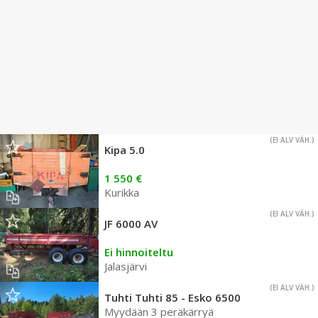
(EI ALV VÄH.)
Kipa 5.0
1 550 €
Kurikka
(EI ALV VÄH.)
JF 6000 AV
Ei hinnoiteltu
Jalasjärvi
(EI ALV VÄH.)
Tuhti Tuhti 85 - Esko 6500
Myydään 3 peräkärryä