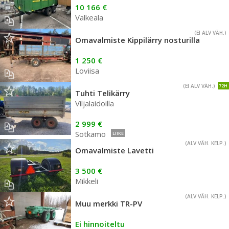
10 166 €
Valkeala
(EI ALV VÄH.)
Omavalmiste Kippilärry nosturilla
1 250 €
Loviisa
(EI ALV VÄH.)
72H
Tuhti Telikärry
Viljalaidoilla
2 999 €
Sotkamo
LIIKE
(ALV VÄH. KELP.)
Omavalmiste Lavetti
3 500 €
Mikkeli
(ALV VÄH. KELP.)
Muu merkki TR-PV
Ei hinnoiteltu