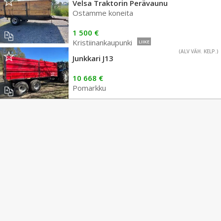
Velsa Traktorin Perävaunu
Ostamme koneita
1 500 €
Kristiinankaupunki
LIIKE
(ALV VÄH. KELP.)
Junkkari J13
10 668 €
Pomarkku