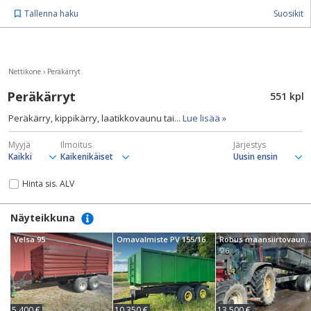
Tallenna haku
Suosikit
Nettikone
›
Peräkärryt
Peräkärryt
551 kpl
Peräkärry, kippikärry, laatikkovaunu tai
... Lue lisää »
Myyjä
Ilmoitus
Järjestys
Hinta sis. ALV
Näyteikkuna
Velsa 95
Omavalmiste PV 155/16
Robus maansiirtovaunut, hinnat a
'26
5 400 €
10 350 €
13 500 €