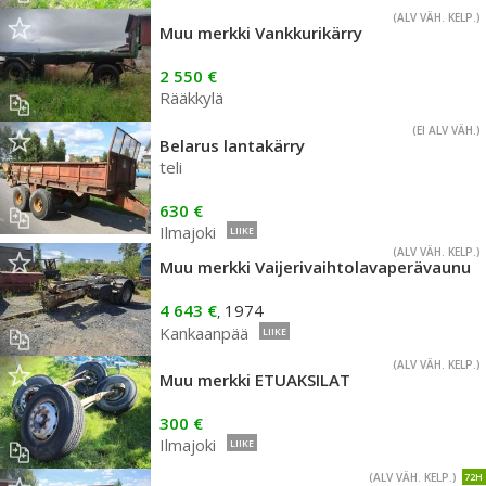
(ALV VÄH. KELP.)
Muu merkki Vankkurikärry
2 550 €
Rääkkylä
(EI ALV VÄH.)
Belarus lantakärry
teli
630 €
Ilmajoki
LIIKE
(ALV VÄH. KELP.)
Muu merkki Vaijerivaihtolavaperävaunu
4 643 €
1974
,
Kankaanpää
LIIKE
(ALV VÄH. KELP.)
Muu merkki ETUAKSILAT
300 €
Ilmajoki
LIIKE
(ALV VÄH. KELP.)
72H