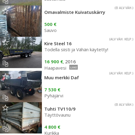
(EI ALV VÄH.)
Omavalmiste Kuivatuskärry
500 €
Sauvo
(ALV VÄH. KELP.)
Kire Steel 16
Todella siisti ja Vähän käytetty!
16 900 €
2016
,
Haapavesi
LIIKE
(ALV VÄH. KELP.)
Muu merkki Daf
7 530 €
Pyhäjärvi
(EI ALV VÄH.)
Tuhti TV110/9
Täyttövaunu
4 800 €
Kurikka