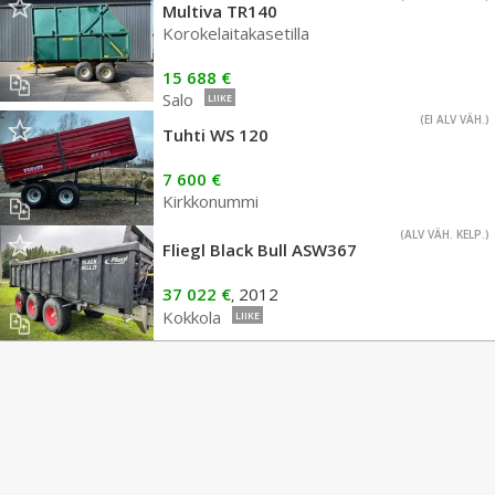
Multiva TR140
Korokelaitakasetilla
15 688 €
Salo
LIIKE
(EI ALV VÄH.)
Tuhti WS 120
7 600 €
Kirkkonummi
(ALV VÄH. KELP.)
Fliegl Black Bull ASW367
37 022 €
2012
,
Kokkola
LIIKE