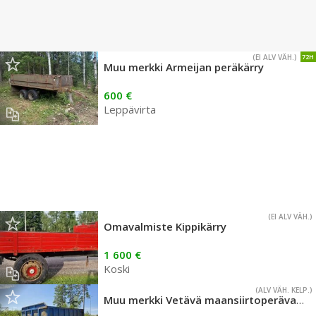
(EI ALV VÄH.)
72H
Muu merkki Armeijan peräkärry
600 €
Leppävirta
(EI ALV VÄH.)
Omavalmiste Kippikärry
1 600 €
Koski
(ALV VÄH. KELP.)
Muu merkki Vetävä maansiirtoperävaunu